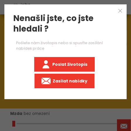
Nenašli jste, co jste
Aktuálně
1544
nabídek práce
hledali ?
Pošlete nám životopis nebo si spusťte zasílání
nabídek práce
×
Výroba a průmysl jinde neuvedené
Poslat životopis
+50 km
Zasílat nabídky
Mzda
bez omezení