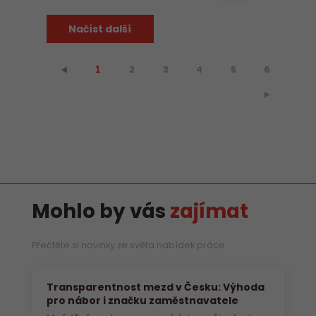
Načíst další
2
3
4
5
6
⯇
1
⯈
Mohlo by vás
zajímat
Přečtěte si novinky ze světa nabídek práce
Transparentnost mezd v Česku: Výhoda
pro nábor i značku zaměstnavatele