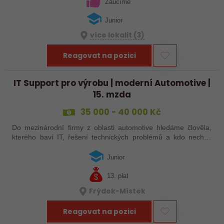
hned od startu…
Zaučíme
Junior
více lokalit (3)
Reagovat na pozici
IT Support pro výrobu | moderní Automotive |
15. mzda
35 000 - 40 000 Kč
Do mezinárodní firmy z oblasti automotive hledáme člověla,
kterého baví IT, řešení technických problémů a kdo nechce
sedět celý den za stolem. Pokud se koukáš po práci, kde
budeš kombinovat podporu…
Junior
13. plat
Frýdek-Místek
Reagovat na pozici