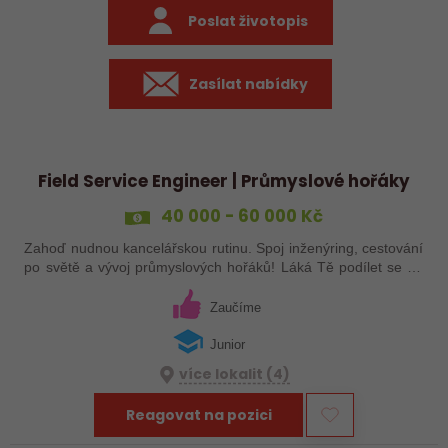
Poslat životopis
Zasílat nabídky
Field Service Engineer | Průmyslové hořáky
40 000 - 60 000 Kč
Zahoď nudnou kancelářskou rutinu. Spoj inženýring, cestování
po světě a vývoj průmyslových hořáků! Láká Tě podílet se na
vývoji nových typů hořáků pro průmyslové sklářské pece a pak
je rovnou uvádět…
Zaučíme
Junior
více lokalit (4)
Reagovat na pozici