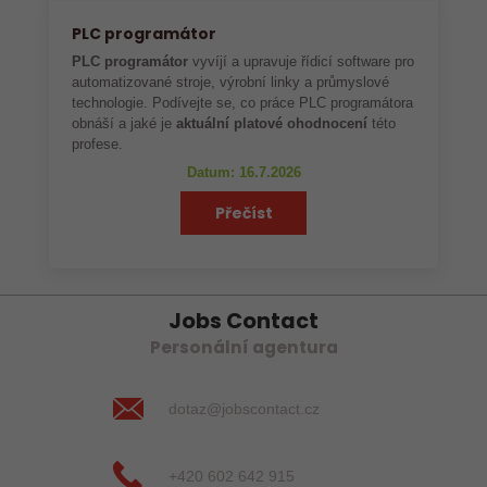
PLC programátor
PLC programátor
vyvíjí a upravuje řídicí software pro
automatizované stroje, výrobní linky a průmyslové
technologie. Podívejte se, co práce PLC programátora
obnáší a jaké je
aktuální platové ohodnocení
této
profese.
Datum: 16.7.2026
Přečíst
Jobs Contact
Personální agentura
dotaz@jobscontact.cz
+420 602 642 915