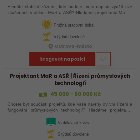
Hledáte stabilní zázemí, kde budete moci naplno využít své
zkušenosti v oblasti MaR a ASŘ? Hledáme projektanta MaR a
ASŘ, který se zapojí do projektování průmyslových technologií
a návrhu technických…
Pružná pracovní doba
5 týdnů dovolené
Ostrava-město
Reagovat na pozici
Projektant MaR a ASŘ | Řízení průmyslových
technologií
45 000 - 60 000 Kč
Chcete být součástí projektů, kde Vaše návrhy ovlivní řízení a
fungování průmyslových technologií? Hledáme projektanta
MaR a ASŘ, který se zapojí do návrhu a zpracování projektové
dokumentace v…
Vzdělávací kurzy
5 týdnů dovolené