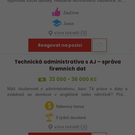
vyplňovat Excel tabulky. Hledáme technického nadšence, který
chce nastartovat kariéru jinak – sbalit notebook, vzít do ruky
nářadí a vyrazit do…
Zaučíme
Junior
více lokalit (3)
Reagovat na pozici
Technická administrativa s AJ – správa
firemních dat
33 000 - 36 000 Kč
Máš zkušenosti s administrativou, baví Tě práce s daty a
zvládneš se domluvit v angličtině nebo němčině? Právě
hledáme pečlivého a spolehlivého kolegu či kolegyni, který/á
se zapojí do správy…
Náborový bonus
5 týdnů dovolené
více lokalit (2)