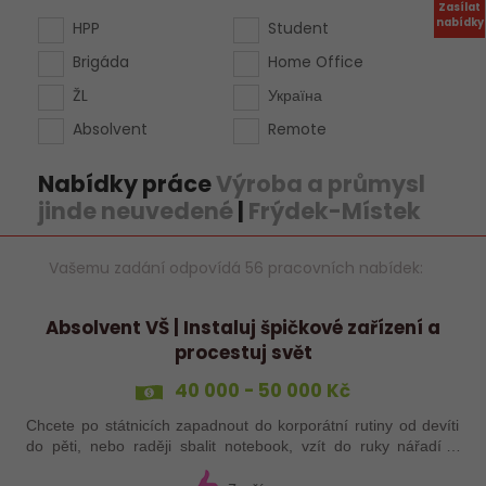
Zasílat
nabídky
HPP
Student
Brigáda
Home Office
ŽL
Україна
Absolvent
Remote
Nabídky práce
Výroba a průmysl
jinde neuvedené
|
Frýdek-Místek
Vašemu zadání odpovídá 56 pracovních nabídek:
Absolvent VŠ | Instaluj špičkové zařízení a
procestuj svět
40 000 - 50 000 Kč
Chcete po státnicích zapadnout do korporátní rutiny od devíti
do pěti, nebo raději sbalit notebook, vzít do ruky nářadí a
vyrazit do světa? Hledáme technické nadšence, kteří chtějí