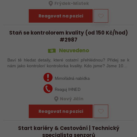
Frýdek-Místek
Reagovat na pozici
Staň se kontrolorem kvality (od 150 Kč/hod)
#2987
Neuvedeno
Baví tě hledat detaily, které ostatní přehlédnou? Přidej se k
nám jako kontrolor/ kontrolorka kvality. Kdo jsme? Jsme 100%
REWORK – česká firma, která si zakládá na preciznosti a
kvalitě v…
Mimořádná nabídka
Reaguj IHNED
Nový Jičín
Reagovat na pozici
Start kariéry & Cestování | Technický
specialista senzorů