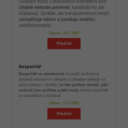
Uvádění mzdy v pracovních inzerátech sice
zřejmě nebude povinné
, kandidáti ho ale
očekávají. Zjistěte, jak transparentnost mezd
usnadňuje nábor a posiluje značku
zaměstnavatele.
Datum: 24.7.2026
Přečíst
Rozpočtář
Rozpočtář ve stavebnictví
se podílí na finanční
přípravě stavebních zakázek a odhaduje náklady na
jejich realizaci. Zjistěte,
co tato profese obnáší, jaké
znalosti jsou potřeba a jaké mzdy
mohou rozpočtáři
ve stavebnictví očekávat.
Datum: 17.7.2026
Přečíst