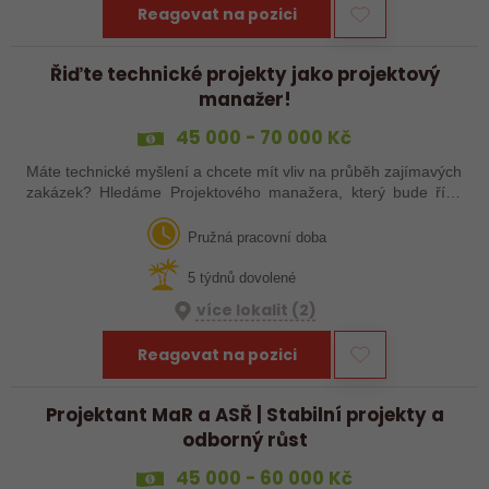
Reagovat na pozici
Řiďte technické projekty jako projektový
manažer!
45 000 - 70 000 Kč
Máte technické myšlení a chcete mít vliv na průběh zajímavých
zakázek? Hledáme Projektového manažera, který bude řídit
svěřené projekty, komunikovat s investory, dodavateli a podílet
se na jejich…
Pružná pracovní doba
5 týdnů dovolené
více lokalit (2)
Reagovat na pozici
Projektant MaR a ASŘ | Stabilní projekty a
odborný růst
45 000 - 60 000 Kč