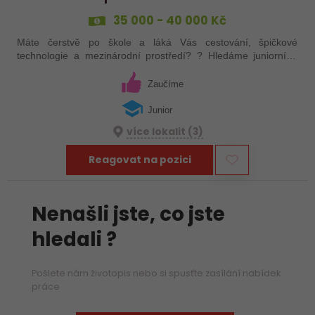
35 000 - 40 000 Kč
Máte čerstvě po škole a láká Vás cestování, špičkové
technologie a mezinárodní prostředí? ? Hledáme juniorního
nadšence do techniky, kterého láká svět pokročilých
senzorických systémů. Nečekáme roky…
Zaučíme
Junior
více lokalit (3)
Reagovat na pozici
Nenašli jste, co jste
hledali ?
Pošlete nám životopis nebo si spusťte zasílání nabídek
práce