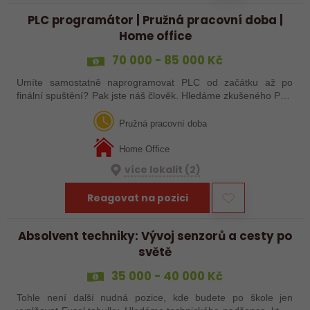
PLC programátor | Pružná pracovní doba |
Home office
70 000 - 85 000 Kč
Umíte samostatně naprogramovat PLC od začátku až po
finální spuštění? Pak jste náš člověk. Hledáme zkušeného PLC
programátora, který chce pracovat na vývoji jednoúčelových
strojů, výrobních linek a…
Pružná pracovní doba
Home Office
více lokalit (2)
Reagovat na pozici
Absolvent techniky: Vývoj senzorů a cesty po
světě
35 000 - 40 000 Kč
Tohle není další nudná pozice, kde budete po škole jen