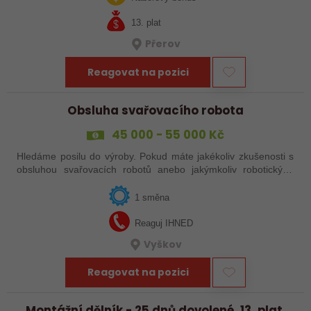
13. plat
Přerov
Reagovat na pozici
Obsluha svařovacího robota
45 000 - 55 000 Kč
Hledáme posilu do výroby. Pokud máte jakékoliv zkušenosti s
obsluhou svařovacích robotů anebo jakýmkoliv robotickým,
strojním anebo i ručním svařováním, tak se nám neváhejte
ozvat!
1 směna
Reaguj IHNED
Vyškov
Reagovat na pozici
Montážní dělník - 25 dnů dovolené, 13. plat,