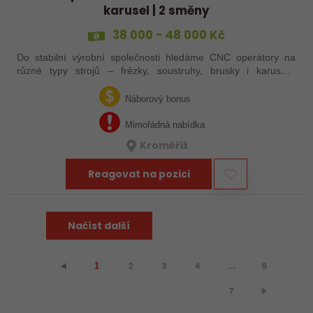
karusel | 2 směny
38 000 - 48 000 Kč
Do stabilní výrobní společnosti hledáme CNC operátory na
různé typy strojů – frézky, soustruhy, brusky i karusely.
Uplatnění u nás najdou zkušení obráběči i absolventi
technických oborů, kteří se…
Náborový bonus
Mimořádná nabídka
Kroměříž
Reagovat na pozici
Načíst další
2
3
4
...
6
⯇
1
7
⯈