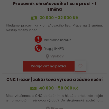
Pracovník ohraňovacího lisu s praxí - 1
směna
30 000 - 32 000 Kč
Hledáme pracovníka k ohraňovacího lisu. Práce na 1 směnu.
Nástup možný ihned.
Mimořádná nabídka
Reaguj IHNED
Vyškov
Reagovat na pozici
CNC frézař | zakázková výroba a žádné noční
40 000 - 50 000 Kč
Máte zkušenost s CNC obráběním a hledáte práci, kde nejde
jen o monotónní sériovou výrobu? Do strojírenské společnosti
hledáme zkušenějšího CNC obráběče, který se bude věnovat
Přerov