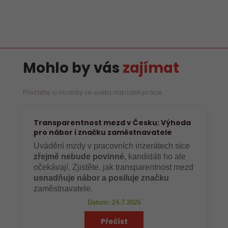
Mohlo by vás
zajímat
Přečtěte si novinky ze světa nabídek práce
Transparentnost mezd v Česku: Výhoda
pro nábor i značku zaměstnavatele
Uvádění mzdy v pracovních inzerátech sice
zřejmě nebude povinné
, kandidáti ho ale
očekávají. Zjistěte, jak transparentnost mezd
usnadňuje nábor a posiluje značku
zaměstnavatele.
Datum: 24.7.2026
Přečíst