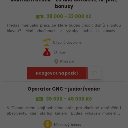
bonusy
28 000 - 33 000 Kč
Hledáš manuální práci, ze které budeš chodit domů s čistou
hlavou? Máš zkušenosti z výroby nebo jsi absolvent
strojírenského oboru? Tak neváhej a pošli mi životopis!
5 týdnů dovolené
13. plat
Přerov
Reagovat na pozici
Operátor CNC - junior/senior
35 000 - 45 000 Kč
V Olomouckém kraji nabízíme práci pro zkušené obráběče i
absolventy, kteří startují kariéru. Budeš vybaven moderním
pracovním místem a spoustou benefitů. Pokud se chceš
dozvědět více, neváhej…
Náborový bonus