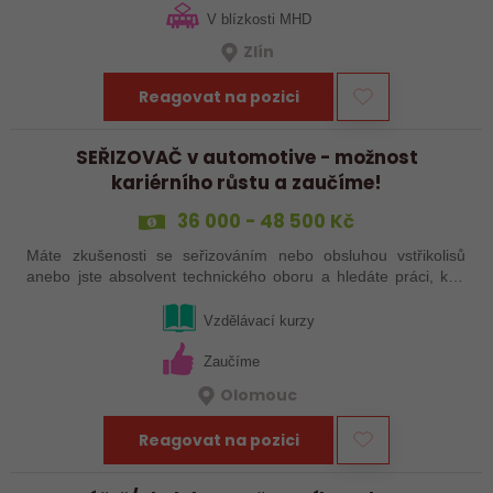
V blízkosti MHD
Zlín
Reagovat na pozici
SEŘIZOVAČ v automotive - možnost
kariérního růstu a zaučíme!
36 000 - 48 500 Kč
Máte zkušenosti se seřizováním nebo obsluhou vstřikolisů
anebo jste absolvent technického oboru a hledáte práci, kde
se budete moci dále rozvíjet? Baví Vás technika, hledání
řešení a práce přímo ve…
Vzdělávací kurzy
Zaučíme
Olomouc
Reagovat na pozici