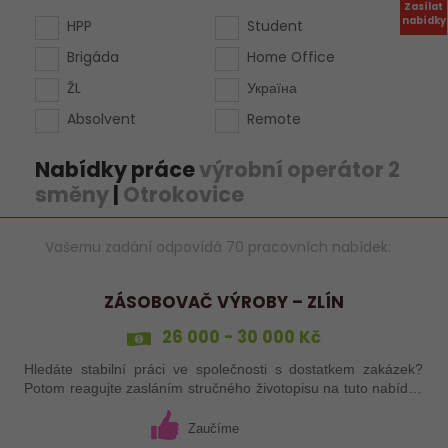
Zasílat
nabídky
HPP
Student
Brigáda
Home Office
ŽL
Україна
Absolvent
Remote
Nabídky práce
výrobní operátor 2
směny
|
Otrokovice
Vašemu zadání odpovídá 70 pracovních nabídek:
ZÁSOBOVAČ VÝROBY – ZLÍN
26 000 - 30 000 Kč
Hledáte stabilní práci ve společnosti s dostatkem zakázek?
Potom reagujte zasláním stručného životopisu na tuto nabídku
práce!
Zaučíme