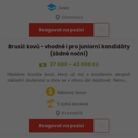
Junior
Olomouc
Reagovat na pozici
Brusič kovů - vhodné i pro juniorní kandidáty
(žádné noční)
37 000 - 43 000 Kč
Hledáme brusiče kovů, který už má s broušením alespoň
základní zkušenost a chce se v oboru dál zlepšovat. Nemusíš
být samostatný specialista s dlouholetou praxí. Důležité je,
abys už někdy pracoval…
Náborový bonus
5 týdnů dovolené
Kroměříž
Reagovat na pozici