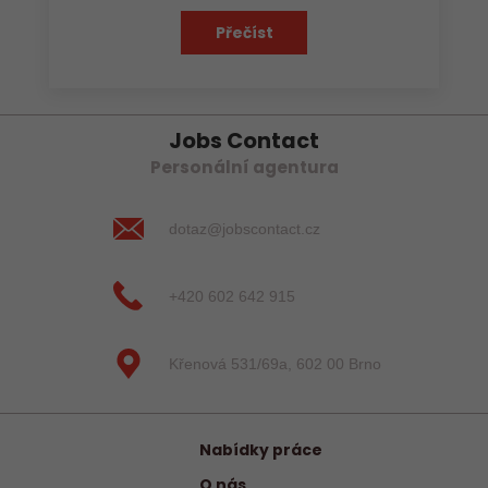
Přečíst
Jobs Contact
Personální agentura
dotaz@jobscontact.cz
+420 602 642 915
Křenová 531/69a, 602 00 Brno
Nabídky práce
O nás