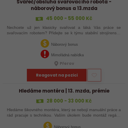
Svářeč/obsluha svařovacího robota -
náborový bonus a 13.mzda
45 000 - 55 000 Kč
Nechcete už jen klasicky svařovat a láká Vás práce se
svařovacím robotem? Přidejte se k týmu stabilní strojírenské
společnosti v Hranicích a využijte své zkušenosti se
svařováním v moderní výrobě.…
Náborový bonus
Mimořádná nabídka
Přerov
Reagovat na pozici
Hledáme montéra | 13. mzda, prémie
28 000 - 33 000 Kč
Hledáme šikovného montéra, který se nebojí manuální práce a
rád pracuje s technikou. Vaším úkolem bude montáž regálů,
dopravníků a autonomních vozíků (VZV) podle výkresů.
Nabízíme stabilní práci u…
Náborový bonus