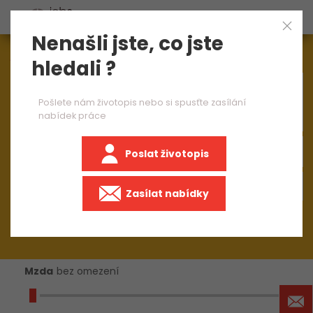
Nenašli jste, co jste
Aktuálně
1548
nabídek práce
hledali ?
×
výrobní operátor 2 směny
Pošlete nám životopis nebo si spusťte zasílání
nabídek práce
Poslat životopis
+50 km
Zasílat nabídky
Mzda
bez omezení