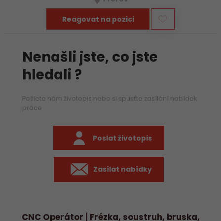
především práci na…
Reagovat na pozici
Nenašli jste, co jste
hledali ?
Pošlete nám životopis nebo si spusťte zasílání nabídek
práce
Poslat životopis
Zasílat nabídky
CNC Operátor | Frézka, soustruh, bruska,