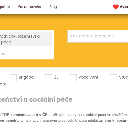
 práce
Pro uchazeče
Blog
Vyb
otnictví, lázeňství a
í péče
Brigáda
ŽL
Absolvent
Stu
ote
zeňství a sociální péče
u
TOP zaměstnavatelů v ČR
, kteří vám poskytnou stabilní práci ve
skvělém 
er benefity
a inspirativní pracovní prostředí. Chcete udělat
změnu k lepším