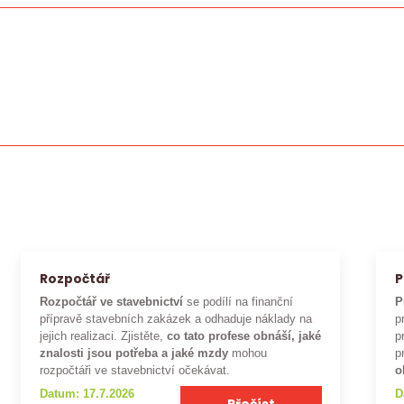
.
Rozpočtář
P
Rozpočtář ve stavebnictví
se podílí na finanční
P
přípravě stavebních zakázek a odhaduje náklady na
p
jejich realizaci. Zjistěte,
co tato profese obnáší, jaké
p
znalosti jsou potřeba a jaké mzdy
mohou
p
rozpočtáři ve stavebnictví očekávat.
o
Datum: 17.7.2026
D