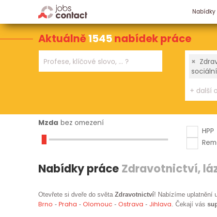
Nabídky
Aktuálně
1545
nabídek práce
×
Zdrav
sociáln
Mzda
bez omezení
HPP
Rem
Nabídky práce
Zdravotnictví, lá
Otevřete si dveře do světa
Zdravotnictví
! Nabízíme uplatnění 
Brno
Praha
Olomouc
Ostrava
Jihlava
-
-
-
-
. Čekají vás
sup