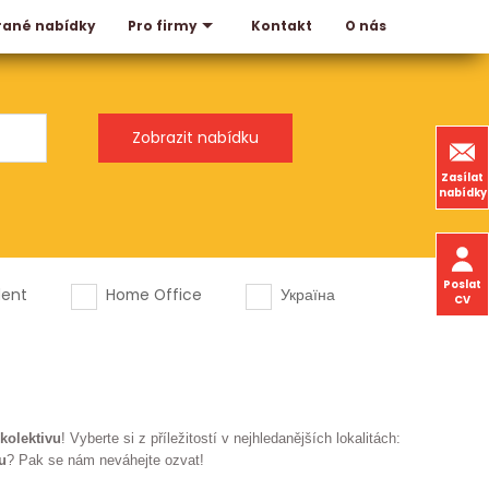
rané nabídky
Kontakt
O nás
Pro firmy
Zasílat
nabídky
Poslat
dent
Home Office
Україна
CV
kolektivu
! Vyberte si z příležitostí v nejhledanějších lokalitách:
u
? Pak se nám neváhejte ozvat!