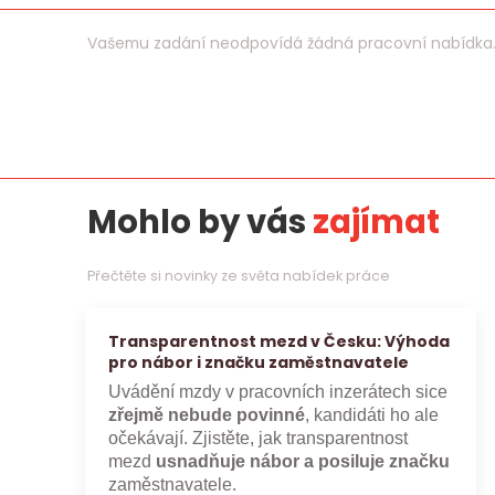
Vašemu zadání neodpovídá žádná pracovní nabídka
Mohlo by vás
zajímat
Přečtěte si novinky ze světa nabídek práce
Transparentnost mezd v Česku: Výhoda
pro nábor i značku zaměstnavatele
Uvádění mzdy v pracovních inzerátech sice
zřejmě nebude povinné
, kandidáti ho ale
očekávají. Zjistěte, jak transparentnost
mezd
usnadňuje nábor a posiluje značku
zaměstnavatele.