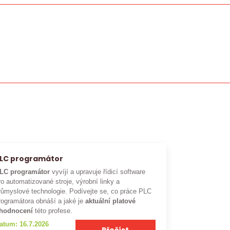
LC programátor
LC programátor
vyvíjí a upravuje řídicí software
ro automatizované stroje, výrobní linky a
růmyslové technologie. Podívejte se, co práce PLC
rogramátora obnáší a jaké je
aktuální platové
hodnocení
této profese.
atum: 16.7.2026