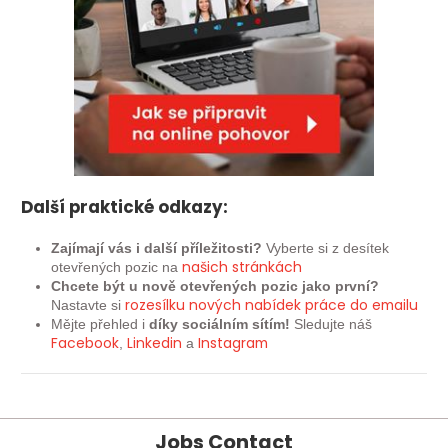
Další praktické odkazy:
Zajímají vás i další příležitosti?
Vyberte si z desítek
našich
stránkách
otevřených pozic na
Chcete být u nově otevřených pozic jako první?
rozesílku nových nabídek práce do emailu
Nastavte si
Mějte přehled i
díky sociálním sítím!
Sledujte náš
Facebook
Linkedin
Instagram
,
a
Jobs Contact