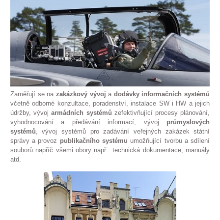
Zaměřují se na
zakázkový
vývoj
a
dodávky
informačních
systémů
včetně odborné konzultace, poradenství, instalace SW i HW a jejich
údržby, vývoj
armádních
systémů
zefektivňující procesy plánování,
vyhodnocování a předávání informací, vývoj
průmyslových
systémů
, vývoj systémů pro zadávání veřejných zakázek státní
správy a provoz
publikačního
systému
umožňující tvorbu a sdílení
souborů napříč všemi obory např.: technická dokumentace, manuály
atd.