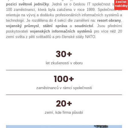
Zasílat
pozici
světové
jedničky
. Jedná se o českou IT společnost s cca
nabídky
100 zaměstnanci, která byla založena v roce 1989. Společnost se
orientuje na vývoj a dodávku profesionálních informačních systémů a
technologií. Je rozdělena do 4 sekcí dle zaměření na:
resort
obrany
,
vojenský
průmysl
,
státní
správa
a
soudnictví
. Jsou předními
poskytovateli
vojenských
informačních
systémů
pro více něž 20
zemí světa z pěti světadílů a pro členské státy NATO.
30+
let zkušeností v oboru
100+
zaměstnanců v rámci společnosti
20+
zemí, kde firma působí