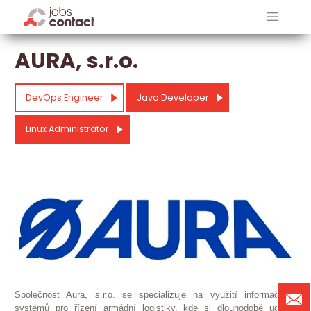
AURA, s.r.o.
DevOps Engineer
Java Developer
Linux Administrátor
Společnost Aura, s.r.o. se specializuje na využití informačních
systémů pro řízení armádní logistiky, kde si dlouhodobě udržují