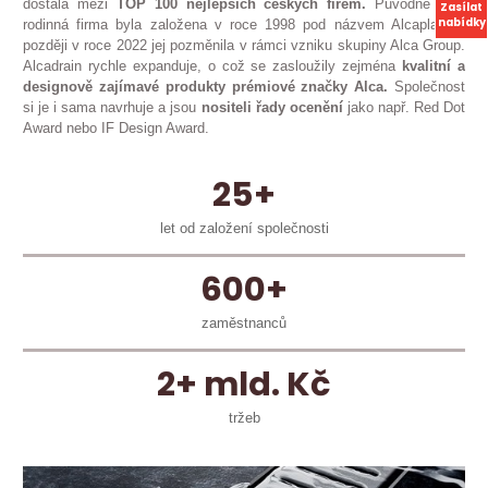
dostala mezi
TOP 100 nejlepších českých firem.
Původně jako
Zasílat
nabídky
rodinná firma byla založena v roce 1998 pod názvem Alcaplast a
později v roce 2022 jej pozměnila v rámci vzniku skupiny Alca Group.
Alcadrain rychle expanduje, o což se zasloužily zejména
kvalitní a
designově zajímavé produkty prémiové značky Alca.
Společnost
si je i sama navrhuje a jsou
nositeli řady ocenění
jako např. Red Dot
Award nebo IF Design Award.
25+
let od založení společnosti
600+
zaměstnanců
2+ mld. Kč
tržeb