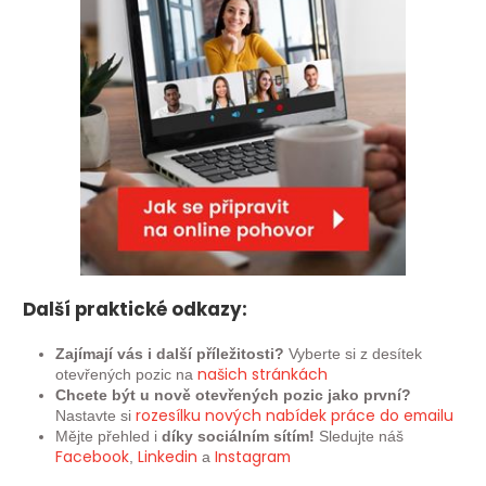
Další praktické odkazy:
Zajímají vás i další příležitosti?
Vyberte si z desítek
našich
stránkách
otevřených pozic na
Chcete být u nově otevřených pozic jako první?
rozesílku nových nabídek práce do emailu
Nastavte si
Mějte přehled i
díky sociálním sítím!
Sledujte náš
Facebook
Linkedin
Instagram
,
a