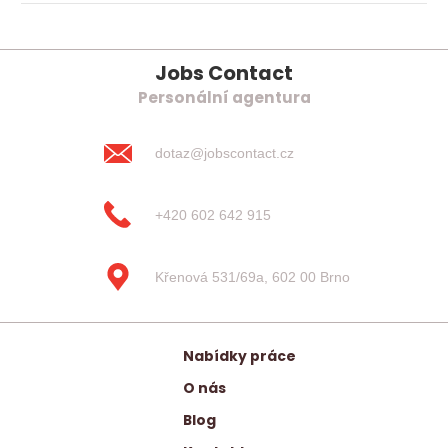
Jobs Contact
Personální agentura
dotaz@jobscontact.cz
+420 602 642 915
Křenová 531/69a, 602 00 Brno
Nabídky práce
O nás
Blog