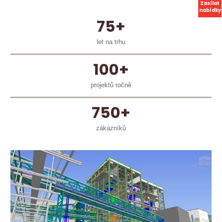
Zasílat
nabídky
75+
let na trhu
100+
projektů ročně
750+
zákazníků