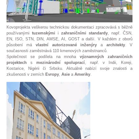
Kovoprojekta veškerou technickou dokumentaci zpracovává s běžně
používanými
tuzemskými
i
zahraničními
standardy
, např. ČSN,
EN, ISO, STN, DIN, AMSE, AI, GOST a další. V každém z oborů
působení má
vlastní autorizované inženýry
a
architekty
. V
současnosti zaměstnává 110 kmenových zaměstnanců.
Společnost se podílela na mnoha
významných zahraničních
projektech
s
mezinárodní spoluprací
, např. v Indii, Koreji,
Kostarice, Nigérii či Srbsku. Aktuálně nabízí svoje znalosti a
zkušenosti v zemích
Evropy
,
Asie
a
Ameriky
.