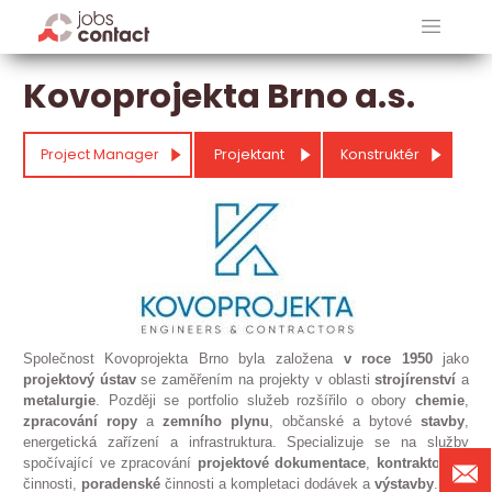
Kovoprojekta Brno a.s.
Project Manager
Projektant
Konstruktér
Společnost Kovoprojekta Brno byla založena
v roce 1950
jako
projektový
ústav
se zaměřením na projekty v oblasti
strojírenství
a
metalurgie
. Později se portfolio služeb rozšířilo o obory
chemie
,
zpracování ropy
a
zemního plynu
, občanské a bytové
stavby
,
energetická zařízení a infrastruktura. Specializuje se na služby
spočívající ve zpracování
projektové dokumentace
,
kontraktorské
činnosti,
poradenské
činnosti a kompletaci dodávek a
výstavby
.