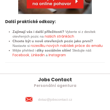
Další praktické odkazy:
Zajímají vás i další příležitosti?
Vyberte si z desítek
našich
stránkách
otevřených pozic na
Chcete být u nově otevřených pozic jako první?
rozesílku nových nabídek práce do emailu
Nastavte si
Mějte přehled i
díky sociálním sítím!
Sledujte náš
Facebook
Linkedin
Instagram
,
a
Jobs Contact
Personální agentura
dotaz@jobscontact.cz