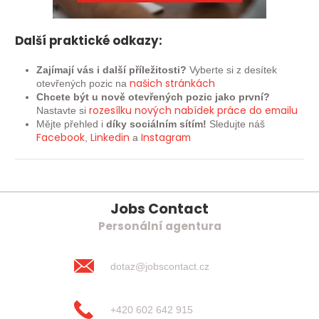
Další praktické odkazy:
Zajímají vás i další příležitosti?
Vyberte si z desítek
našich
stránkách
otevřených pozic na
Chcete být u nově otevřených pozic jako první?
rozesílku nových nabídek práce do emailu
Nastavte si
Mějte přehled i
díky sociálním sítím!
Sledujte náš
Facebook
Linkedin
Instagram
,
a
Jobs Contact
Personální agentura
dotaz@jobscontact.cz
+420 602 642 915