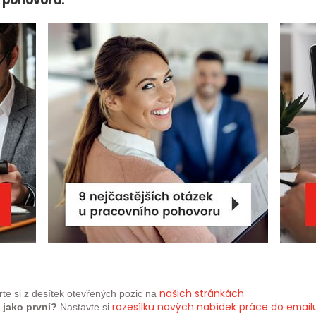
 pohovoru:
našich
stránkách
te si z desítek otevřených pozic na
rozesílku nových nabídek práce do email
 jako první?
Nastavte si