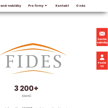
rané nabídky
Kontakt
O nás
Pro firmy
Zasílat
nabídky
Poslat
CV
3 200+
klientů