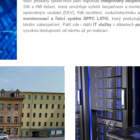
Mezi produkty společnosti patří například
integrovaný bezpe
SW a HW řešení, která umožňuje vyřešit bezpečnost a monitor
oprávněným osobám (EKV), řídit osvětlení, vzduchotechniku a
monitorovací a řídicí systém DPPC LATIS
, který poskytu
lokální zabezpečení. Patří zde i další
IT služby
v oblastech
po
vysokou dostupností od návrhu až po realizaci.