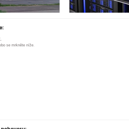
e:
.
bo se mrkněte níže.