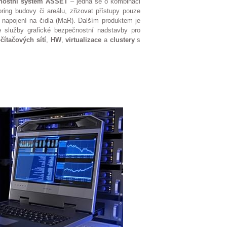
čnostní systém ASSET
– jedná se o kombinaci
ing budovy či areálu, zřizovat přístupy pouze
 napojení na čidla (MaR). Dalším produktem je
je služby grafické bezpečnostní nadstavby pro
čítačových sítí
,
HW
,
virtualizace
a
clustery
s