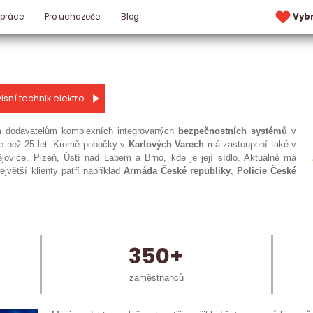
 práce
Pro uchazeče
Blog
Vyb
isní technik elektro
ím dodavatelům komplexních integrovaných
bezpečnostních
systémů
v
íce než 25 let. Kromě pobočky v
Karlových
Varech
má zastoupení také v
jovice, Plzeň, Ústí nad Labem a Brno, kde je její sídlo. Aktuálně má
větší klienty patří například
Armáda
České
republiky
,
Policie
České
350+
zaměstnanců