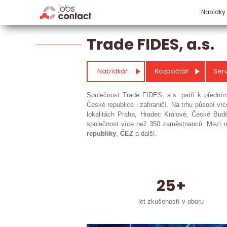
Nabídky
Trade FIDES, a.s.
Nabídkář
Rozpočtář
Serv
Společnost Trade FIDES, a.s. patří k předn
České republice i zahraničí. Na trhu působí v
lokalitách Praha, Hradec Králové, České Budě
společnost více než 350 zaměstnanců. Mezi nej
republiky
,
ČEZ
a další.
25+
let zkušeností v oboru