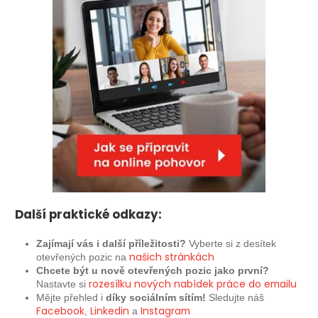
Další praktické odkazy:
Zajímají vás i další příležitosti?
Vyberte si z desítek
našich
stránkách
otevřených pozic na
Chcete být u nově otevřených pozic jako první?
rozesílku nových nabídek práce do emailu
Nastavte si
Mějte přehled i
díky sociálním sítím!
Sledujte náš
Facebook
Linkedin
Instagram
,
a