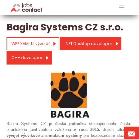
Bagira Systems CZ s.r.o.
WPF XAML UI vývojář
.NET Desktop developer
C++ developer
Bagira Systems CZ je
česká pobočka
stejnojmenného česko-
izraelského joint-venture založená
v roce 2015.
Jejich cílem je
vyvíjet výcvikové a simulační systémy
pro bezpečnostní složky s