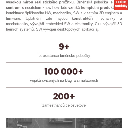
Zasílat
vysokou mírou realistického prožitku.
Brněnská pobočka je
R&D
nabídky
centrum
s nositelem know-how, kde
vzniká kompletní produkt
jako
kombinace špičkového HW, mechaniky, SW s vlastním 3D enginem a
firmware. Uplatnění zde najdou
konstruktéři
mechaniky a
mechatroniky,
vývojáři
embedded SW a elektroniky, C++ vývojáři 3D
herních systémů, SW vývojáři desktopových aplikací aj.
9+
let existence brněnské pobočky
100 000+
vojáků cvičených na Bagira simulátorech
200+
zaměstnanců celosvětově