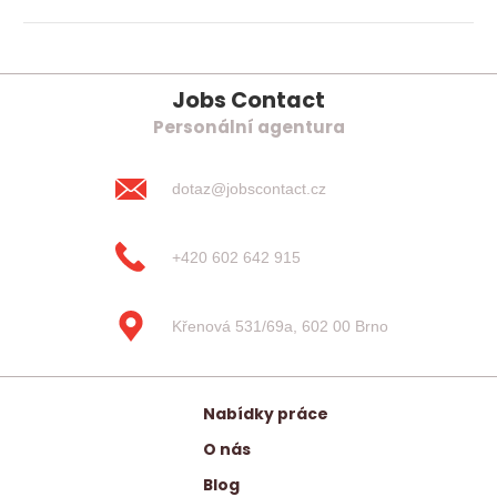
Jobs Contact
Personální agentura
dotaz@jobscontact.cz
+420 602 642 915
Křenová 531/69a, 602 00 Brno
Nabídky práce
O nás
Blog