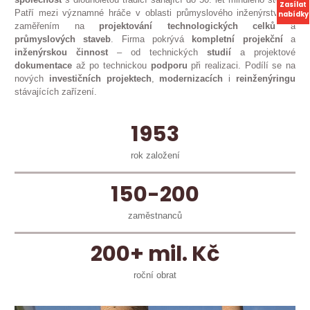
Zasílat
Patří mezi významné hráče v oblasti průmyslového inženýrství se
nabídky
zaměřením na
projektování technologických celků
a
průmyslových staveb
. Firma pokrývá
kompletní projekční
a
inženýrskou činnost
– od technických
studií
a projektové
dokumentace
až po technickou
podporu
při realizaci. Podílí se na
nových
investičních
projektech
,
modernizacích
i
reinženýringu
stávajících zařízení.
1953
rok založení
150-200
zaměstnanců
200+ mil. Kč
roční obrat