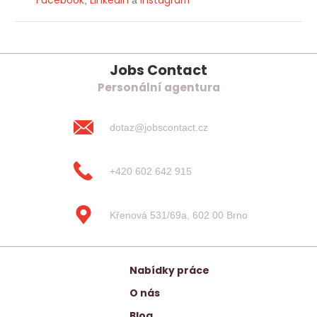
Jobs Contact
Personální agentura
dotaz@jobscontact.cz
+420 602 642 915
Křenová 531/69a, 602 00 Brno
Nabídky práce
O nás
Blog