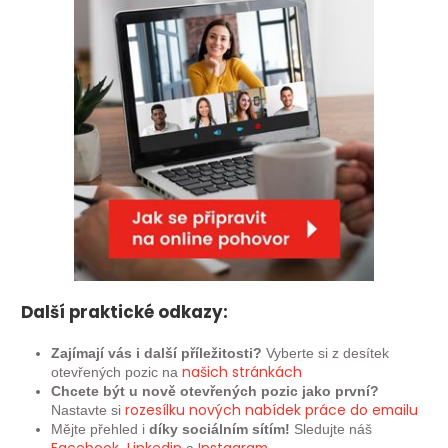
Další praktické odkazy:
Zajímají vás i další příležitosti?
Vyberte si z desítek
našich
stránkách
otevřených pozic na
Chcete být u nově otevřených pozic jako první?
rozesílku nových nabídek práce do emailu
Nastavte si
Mějte přehled i
díky sociálním sítím!
Sledujte náš
Facebook
Linkedin
Instagram
,
a