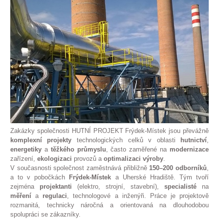
Zakázky společnosti HUTNÍ PROJEKT Frýdek-Místek jsou převážně
komplexní
projekty
technologických celků v oblasti
hutnictví
,
energetiky
a
těžkého
průmyslu
, často zaměřené na
modernizace
zařízení,
ekologizaci
provozů a
optimalizaci výroby
.
V současnosti společnost zaměstnává přibližně
150–200 odborníků
,
a to v pobočkách
Frýdek-Místek
a Uherské Hradiště. Tým tvoří
zejména
projektanti
(elektro, strojní, stavební),
specialisté
na
měření
a
regulaci
, technologové a inženýři. Práce je projektově
rozmanitá, technicky náročná a orientovaná na dlouhodobou
spolupráci se zákazníky.