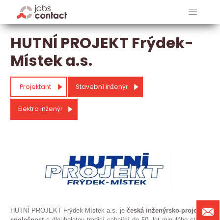
HUTNÍ PROJEKT Frýdek-
Místek a.s.
Projektant
Stavební inženýr
Elektro inženýr
HUTNÍ PROJEKT Frýdek-Místek a.s. je
česká inženýrsko-projekční
společnost
s dlouholetou tradicí sahající do 50. let minulého století.