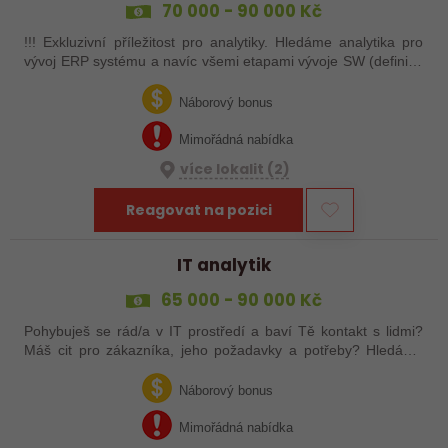
70 000 - 90 000 Kč
!!! Exkluzivní příležitost pro analytiky. Hledáme analytika pro
vývoj ERP systému a navíc všemi etapami vývoje SW (definice
požadavků, analýza, implementace, testování, nasazení).
Náborový bonus
Mimořádná nabídka
více lokalit (2)
Reagovat na pozici
IT analytik
65 000 - 90 000 Kč
Pohybuješ se rád/a v IT prostředí a baví Tě kontakt s lidmi?
Máš cit pro zákazníka, jeho požadavky a potřeby? Hledáme
někoho, kdo ocení přátelskou a týmovou spolupráci v naší
společnosti a přispěje…
Náborový bonus
Mimořádná nabídka