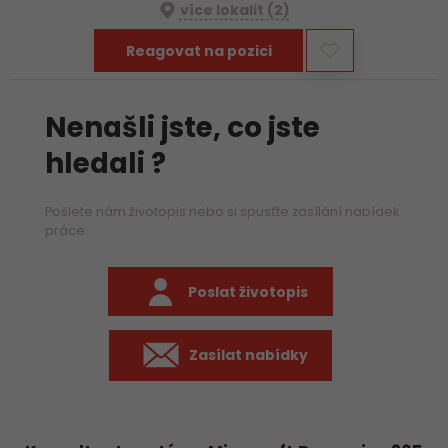
více lokalit (2)
Reagovat na pozici
Nenašli jste, co jste
hledali ?
Pošlete nám životopis nebo si spusťte zasílání nabídek
práce
Poslat životopis
Zasílat nabídky