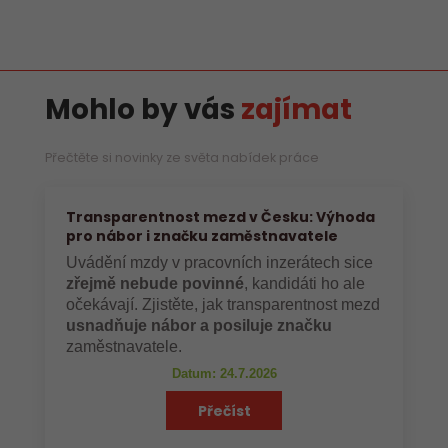
Mohlo by vás
zajímat
Přečtěte si novinky ze světa nabídek práce
Transparentnost mezd v Česku: Výhoda
pro nábor i značku zaměstnavatele
Uvádění mzdy v pracovních inzerátech sice
zřejmě nebude povinné
, kandidáti ho ale
očekávají. Zjistěte, jak transparentnost mezd
usnadňuje nábor a posiluje značku
zaměstnavatele.
Datum: 24.7.2026
Přečíst