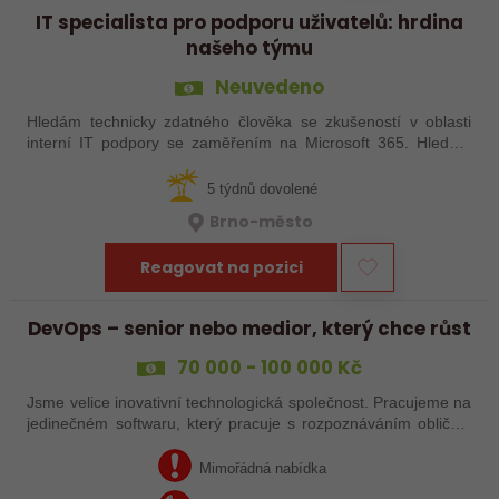
IT specialista pro podporu uživatelů: hrdina
našeho týmu
Neuvedeno
Hledám technicky zdatného člověka se zkušeností v oblasti
interní IT podpory se zaměřením na Microsoft 365. Hledám
někoho, kdo bude oporou kolegům napříč firmou. Budete se
podílet se na správě a…
5 týdnů dovolené
Brno-město
Reagovat na pozici
DevOps – senior nebo medior, který chce růst
70 000 - 100 000 Kč
Jsme velice inovativní technologická společnost. Pracujeme na
jedinečném softwaru, který pracuje s rozpoznáváním obličeje
uživatelů či s otisky jejich prstů nebo hlasu a především
pomáhá velkým…
Mimořádná nabídka