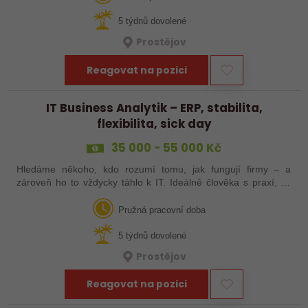
5 týdnů dovolené
Prostějov
Reagovat na pozici
IT Business Analytik – ERP, stabilita,
flexibilita, sick day
35 000 - 55 000 Kč
Hledáme někoho, kdo rozumí tomu, jak fungují firmy – a
zároveň ho to vždycky táhlo k IT. Ideálně člověka s praxí, co
někdy programoval, má analytické myšlení a rád přetváří
procesy do funkčních…
Pružná pracovní doba
5 týdnů dovolené
Prostějov
Reagovat na pozici