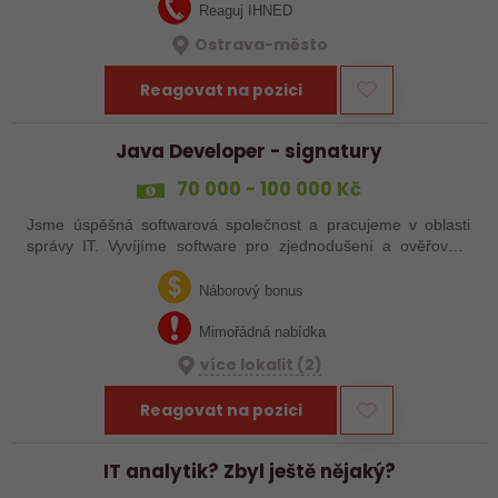
Reaguj IHNED
Ostrava-město
Reagovat na pozici
Java Developer - signatury
70 000 - 100 000 Kč
Jsme úspěšná softwarová společnost a pracujeme v oblasti
správy IT. Vyvíjíme software pro zjednodušení a ověřování
elektronových dokumentů. Panuje u nás uvolněné a přátelské
prostředí. Rádi Vás…
Náborový bonus
Mimořádná nabídka
více lokalit (2)
Reagovat na pozici
IT analytik? Zbyl ještě nějaký?