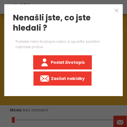
Nenašli jste, co jste
Aktuálně
1544
nabídek práce
hledali ?
×
analytik
Pošlete nám životopis nebo si spusťte zasílání
nabídek práce
Poslat životopis
Zasílat nabídky
Mzda
bez omezení