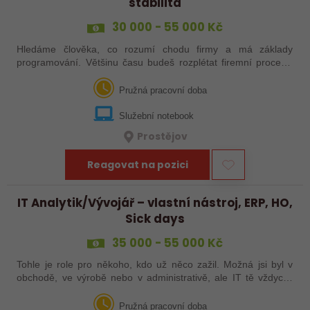
stabilita
30 000 - 55 000 Kč
Hledáme člověka, co rozumí chodu firmy a má základy
programování. Většinu času budeš rozplétat firemní procesy,
navrhovat řešení a pak je převést do našeho nástroje, který tě
naučíme. Dostaneš…
Pružná pracovní doba
Služební notebook
Prostějov
Reagovat na pozici
IT Analytik/Vývojář – vlastní nástroj, ERP, HO,
Sick days
35 000 - 55 000 Kč
Tohle je role pro někoho, kdo už něco zažil. Možná jsi byl v
obchodě, ve výrobě nebo v administrativě, ale IT tě vždycky
nějak přitahovalo – třeba sis doma i něco programoval. Tady
máš možnost to…
Pružná pracovní doba