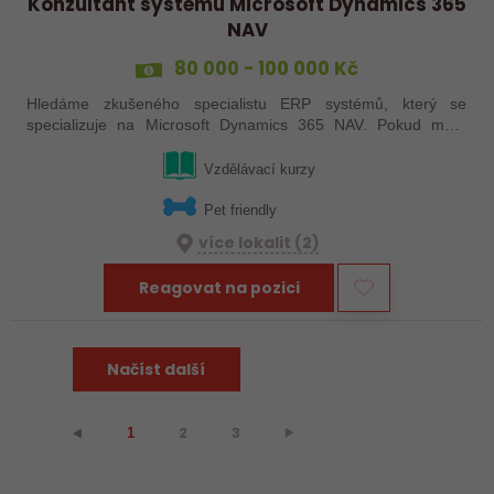
Konzultant systému Microsoft Dynamics 365
NAV
80 000 - 100 000 Kč
Hledáme zkušeného specialistu ERP systémů, který se
specializuje na Microsoft Dynamics 365 NAV. Pokud máte
minimálně 3 roky zkušeností s tímto systémem a toužíte po
výzvách, máme pro vás skvělou…
Vzdělávací kurzy
Pet friendly
více lokalit (2)
Reagovat na pozici
Načíst další
2
3
⯈
⯇
1