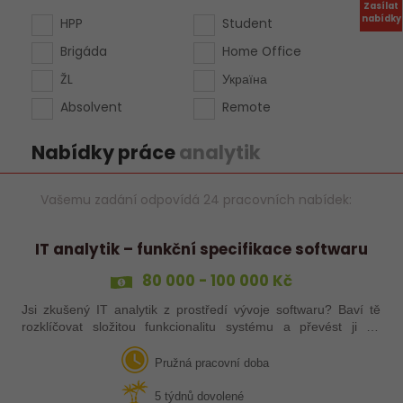
Zasílat
nabídky
HPP
Student
Brigáda
Home Office
ŽL
Україна
Absolvent
Remote
Nabídky práce
analytik
Vašemu zadání odpovídá 24 pracovních nabídek:
IT analytik – funkční specifikace softwaru
80 000 - 100 000 Kč
Jsi zkušený IT analytik z prostředí vývoje softwaru? Baví tě
rozklíčovat složitou funkcionalitu systému a převést ji do
srozumitelné specifikace pro vývojáře? Přidej se k nám!
Pružná pracovní doba
5 týdnů dovolené