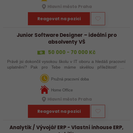
Hlavní město Praha
Reagovat na pozici
Junior Software Designer – ideální pro
absolventy VŠ
50 000 - 70 000 Kč
Právě jsi dokončil vysokou školu v IT oboru a hledáš pracovní
uplatnění? Pak pro Tebe máme skvělou příležitost! Do
společnosti zabývající se vývojem softwaru pro dopravní
odvětví hledáme Junior…
Pružná pracovní doba
Home Office
Hlavní město Praha
Reagovat na pozici
Analytik / Vývojář ERP - Vlastní inhouse ERP,