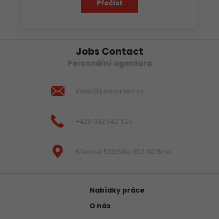
Přečíst
Jobs Contact
Personální agentura
dotaz@jobscontact.cz
+420 602 642 915
Křenová 531/69a, 602 00 Brno
Nabídky práce
O nás