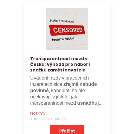
Transparentnost mezd v
Česku: Výhoda pro nábor i
značku zaměstnavatele
Uvádění mzdy v pracovních
inzerátech sice
zřejmě nebude
povinné
, kandidáti ho ale
očekávají. Zjistěte, jak
transparentnost mezd
usnadňuje
nábor a posiluje značku
Pro firmy
zaměstnavatele.
Autor: Klára Uhlířová
Přečíst