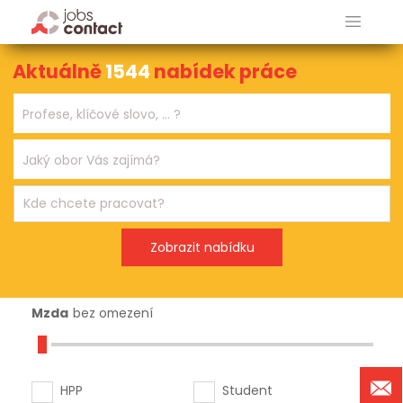
Aktuálně
1544
nabídek práce
Mzda
bez omezení
HPP
Student