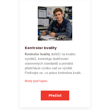
Kontrolor kvality
Kontrolor kvality
dohlíží na kvalitu
výrobků, kontroluje dodržování
stanovených standardů a pomáhá
předcházet vzniku vad ve výrobě.
Podívejte se, co práce kontrolora kvality
obnáší a jaké je
aktuální platové
Mzdy pod lupou
ohodnocení této profese
.
Přečíst