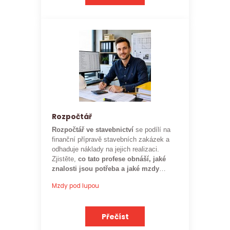
Rozpočtář
Rozpočtář ve stavebnictví
se podílí na
finanční přípravě stavebních zakázek a
odhaduje náklady na jejich realizaci.
Zjistěte,
co tato profese obnáší, jaké
znalosti jsou potřeba a jaké mzdy
mohou rozpočtáři ve stavebnictví
Mzdy pod lupou
očekávat.
Přečíst