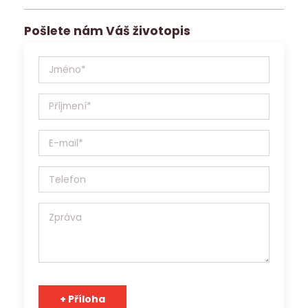
kontaktovat v případě, že pro ně nalezneme jinou vhodnou
pracovní nabídku.
Pošlete nám Váš životopis
Jobs Contact Personal, s.r.o. se sídlem v Brně, Křenová
531/69a, IČ:17181879 (dále jen Jobs Contact) bude Vaše
osobní údaje (životopis, případně další materiály)
zpracovávat v souladu se Zákonem o ochraně osobních
údajů 110/2019 Sb. a v souladu s Obecným nařízením o
ochraně osobních údajů (EU) 2016/679, a to výhradně za
účelem prezentace potenciálním zaměstnavatelům a
zprostředkování zaměstnání. Jobs Contact je pracovní
agentura s platným povolením Generálního ředitelství
Úřadu práce ČR a osobní údaje může v souladu s účelem
poskytnout třetím stranám.
Tým Jobs Contact se těší na spolupráci s Vámi!