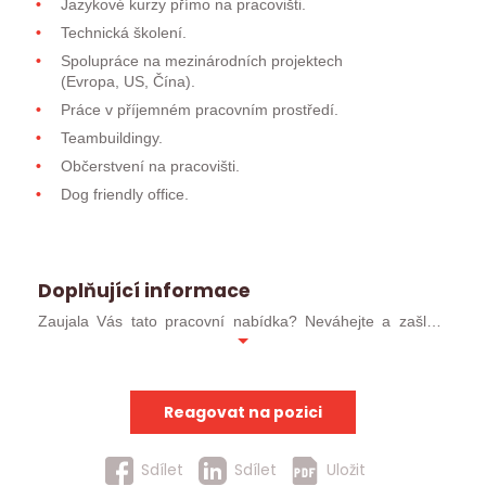
Jazykové kurzy přímo na pracovišti.
Technická školení.
Spolupráce na mezinárodních projektech
(Evropa, US, Čína).
Práce v příjemném pracovním prostředí.
Teambuildingy.
Občerstvení na pracovišti.
Dog friendly office.
Doplňující informace
Zaujala Vás tato pracovní nabídka? Neváhejte a zašlete
svůj profesní životopis ve formátu MS WORD (ideálně
.docx). Pokud jste již u nás absolvoval/a pohovor, můžete
kontaktovat přímo svého konzultanta.
Reagovat na pozici
Uchazeče, kteří postoupí do užšího kola, budeme
kontaktovat obratem. Ostatní uchazeče budeme
Sdílet
Sdílet
Uložit