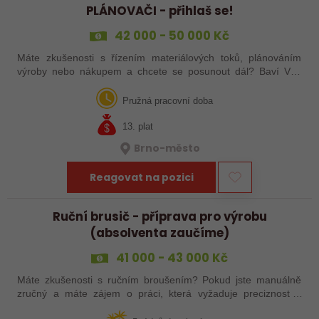
PLÁNOVAČI - přihlaš se!
42 000 - 50 000 Kč
Máte zkušenosti s řízením materiálových toků, plánováním
výroby nebo nákupem a chcete se posunout dál? Baví Vás
koordinovat věci tak, aby materiál dorazil včas, výroba běžela
bez problémů a zákazník…
Pružná pracovní doba
13. plat
Brno-město
Reagovat na pozici
Ruční brusič - příprava pro výrobu
(absolventa zaučíme)
41 000 - 43 000 Kč
Máte zkušenosti s ručním broušením? Pokud jste manuálně
zručný a máte zájem o práci, která vyžaduje preciznost a
pečlivost, máme pro vás skvělou příležitost! Neváhejte a