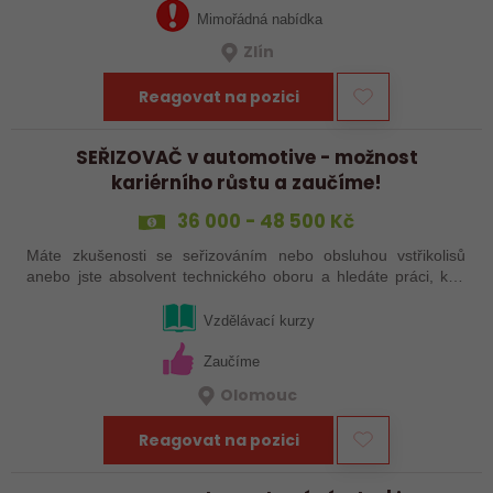
Mimořádná nabídka
Zlín
Reagovat na pozici
SEŘIZOVAČ v automotive - možnost
kariérního růstu a zaučíme!
36 000 - 48 500 Kč
Máte zkušenosti se seřizováním nebo obsluhou vstřikolisů
anebo jste absolvent technického oboru a hledáte práci, kde
se budete moci dále rozvíjet? Baví Vás technika, hledání
řešení a práce přímo ve…
Vzdělávací kurzy
Zaučíme
Olomouc
Reagovat na pozici