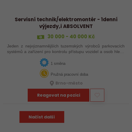
Servisní technik/elektromontér - 1denní
výjezdy,i ABSOLVENT
30 000 - 40 000 Kč
Jeden z nejvýznamnějších tuzemských výrobců parkovacích
systémů a zařízení pro kontrolu přístupu vozidel a osob hledá
do svého přátelského kolektivu kolegu na pracovní pozici
Servisní technik /…
1 směna
Pružná pracovní doba
Brno-město
Reagovat na pozici
Načíst další