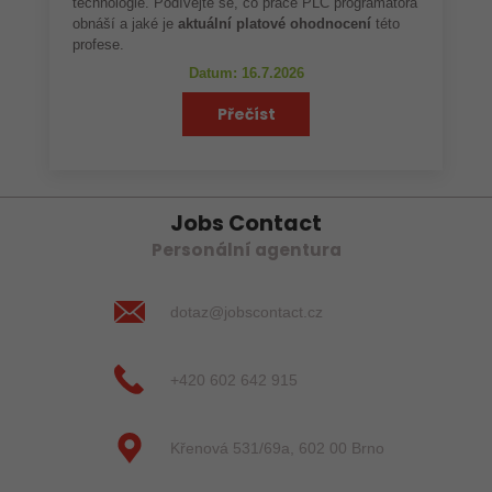
technologie. Podívejte se, co práce PLC programátora
obnáší a jaké je
aktuální platové ohodnocení
této
profese.
Datum: 16.7.2026
Přečíst
Jobs Contact
Personální agentura
dotaz@jobscontact.cz
+420 602 642 915
Křenová 531/69a, 602 00 Brno