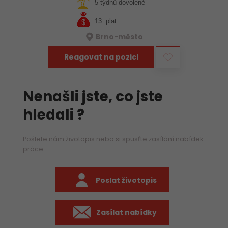
pošlete nám svůj životopis!
5 týdnů dovolené
13. plat
Brno-město
Reagovat na pozici
Nenašli jste, co jste
hledali ?
Pošlete nám životopis nebo si spusťte zasílání nabídek
práce
Poslat životopis
Zasílat nabídky