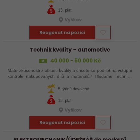
13. plat
Vyškov
Reagovat na pozici
Technik kvality – automotive
40 000 - 50 000 Kč
Máte zkušenosti z oblasti kvality a chcete se podílet na vstupní
kontrole nakupovaných dílů a materiálů? Hledáme Technika
kvality do automotive prostředí.
5 týdnů dovolené
13. plat
Vyškov
Reagovat na pozici
ELEKTROMECHANIK/ÚDRŽBÁŘ do moderní