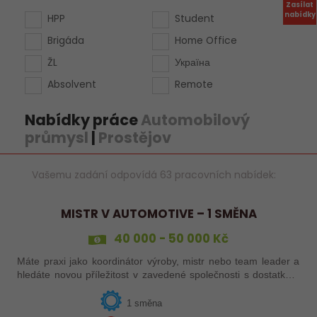
Zasílat
nabídky
HPP
Student
Brigáda
Home Office
ŽL
Україна
Absolvent
Remote
Nabídky práce
Automobilový
průmysl
|
Prostějov
Vašemu zadání odpovídá 63 pracovních nabídek:
MISTR V AUTOMOTIVE – 1 SMĚNA
40 000 - 50 000 Kč
Máte praxi jako koordinátor výroby, mistr nebo team leader a
hledáte novou příležitost v zavedené společnosti s dostatkem
zakázek a bohatou nabídkou firemních benefitů?
1 směna