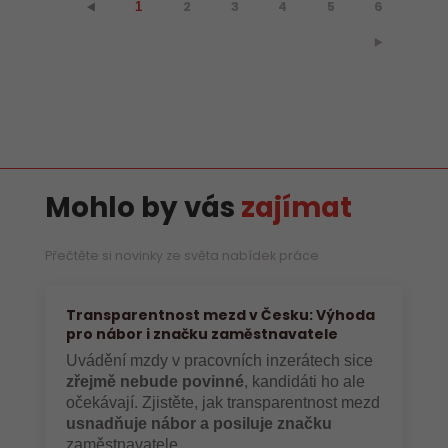
2
3
4
5
6
⯇
1
⯈
Mohlo by vás
zajímat
Přečtěte si novinky ze světa nabídek práce
Transparentnost mezd v Česku: Výhoda
pro nábor i značku zaměstnavatele
Uvádění mzdy v pracovních inzerátech sice
zřejmě nebude povinné
, kandidáti ho ale
očekávají. Zjistěte, jak transparentnost mezd
usnadňuje nábor a posiluje značku
zaměstnavatele.