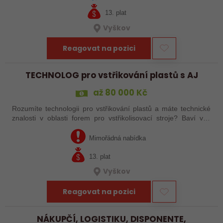
13. plat
Vyškov
Reagovat na pozici
TECHNOLOG pro vstřikování plastů s AJ
až 80 000 Kč
Rozumíte technologii pro vstřikování plastů a máte technické
znalosti v oblasti forem pro vstřikolisovací stroje? Baví vás
vývoj, zlepšovací procesy a celkově různorodá práce?
Hledáme zkušeného…
Mimořádná nabídka
13. plat
Vyškov
Reagovat na pozici
NÁKUPČÍ, LOGISTIKU, DISPONENTE,