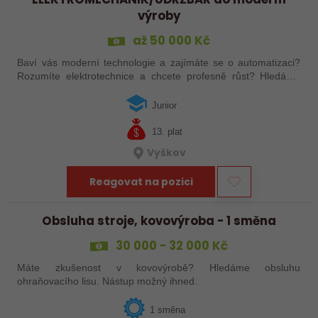
výroby
až 50 000 Kč
Baví vás moderní technologie a zajímáte se o automatizaci?
Rozumíte elektrotechnice a chcete profesně růst? Hledáme
nezkušené i zkušené elektro-nadšence do naší moderní
výroby!
Junior
13. plat
Vyškov
Reagovat na pozici
Obsluha stroje, kovovýroba - 1 směna
30 000 - 32 000 Kč
Máte zkušenost v kovovýrobě? Hledáme obsluhu
ohraňovacího lisu. Nástup možný ihned.
1 směna