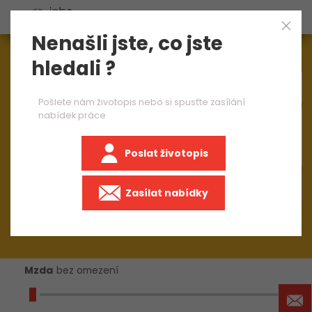
Nenašli jste, co jste
Aktuálně
1548
nabídek práce
hledali ?
Pošlete nám životopis nebo si spusťte zasílání
nabídek práce
×
Automobilový průmysl
Poslat životopis
+50 km
Zasílat nabídky
Mzda
bez omezení