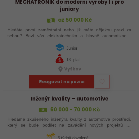
MECHATRONIK do moderní výroby | i pro
juniory
až 50 000 Kč
Hledáte první zaměstnání nebo již máte nějakou praxi za
sebou? Baví vás elektrotechnika a hlavně automatizace?
Hledáme nadšené mechatroniky pro údržbu našich moderních
automatizovaných strojů - vše…
Junior
13. plat
Vyškov
Reagovat na pozici
Inženýr kvality – automotive
60 000 - 70 000 Kč
Hledáme zkušeného inženýra kvality z automotive prostředí,
který se bude podílet na zavádění nových projektů do
předsériové výroby a jejich úspěšném rozběhu.
5 týdnů dovolené