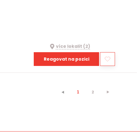
více lokalit (2)
Reagovat na pozici
2
⯈
⯇
1