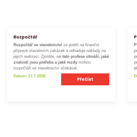
Rozpočtář
P
Rozpočtář ve stavebnictví
se podílí na finanční
P
přípravě stavebních zakázek a odhaduje náklady na
p
jejich realizaci. Zjistěte,
co tato profese obnáší, jaké
p
znalosti jsou potřeba a jaké mzdy
mohou
p
rozpočtáři ve stavebnictví očekávat.
o
Datum: 17.7.2026
D
Přečíst