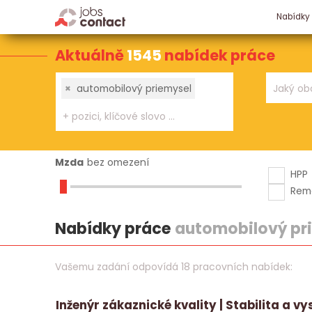
Nabídky
Aktuálně
1545
nabídek práce
×
automobilový priemysel
Mzda
bez omezení
HPP
Rem
Nabídky práce
automobilový pr
Vašemu zadání odpovídá 18 pracovních nabídek:
Inženýr zákaznické kvality | Stabilita a v