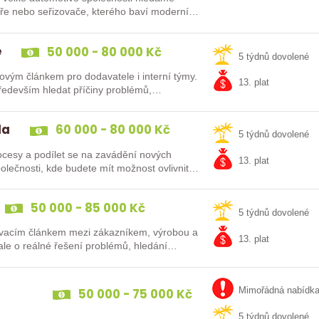
káře nebo seřizovače, kterého baví moderní…
e
50 000 - 80 000 Kč
5 týdnů dovolené
čovým článkem pro dodavatele i interní týmy.
13. plat
především hledat příčiny problémů,…
da
60 000 - 80 000 Kč
5 týdnů dovolené
rocesy a podílet se na zavádění nových
13. plat
polečnosti, kde budete mít možnost ovlivnit…
50 000 - 85 000 Kč
5 týdnů dovolené
jovacím článkem mezi zákazníkem, výrobou a
13. plat
, ale o reálné řešení problémů, hledání…
50 000 - 75 000 Kč
Mimořádná nabídk
5 týdnů dovolené