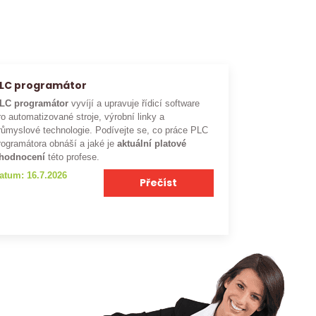
LC programátor
LC programátor
vyvíjí a upravuje řídicí software
ro automatizované stroje, výrobní linky a
růmyslové technologie. Podívejte se, co práce PLC
rogramátora obnáší a jaké je
aktuální platové
hodnocení
této profese.
atum: 16.7.2026
Přečíst