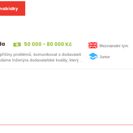
 nabídky
zda
50 000 - 80 000 Kč
Mezinárodní tým
 příčiny problémů, komunikovat s dodavateli
Junior
edáme Inženýra dodavatelské kvality, který…