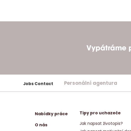
Personální agentura
Jobs Contact
Tipy pro uchazeče
Nabídky práce
Jak napsat životopis?
O nás