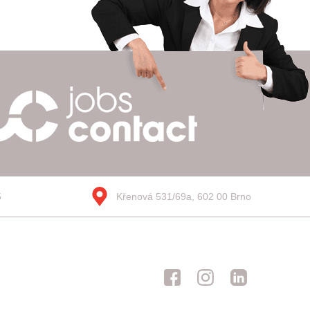
5
Křenová 531/69a, 602 00 Brno