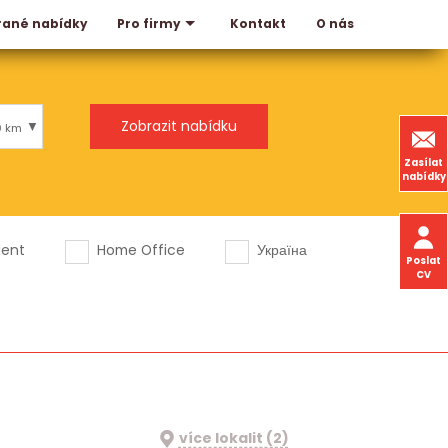
rané nabídky
Kontakt
O nás
Pro firmy
0 km
Zasílat
nabídky
dent
Home Office
Україна
Poslat
CV
více lokalit (2)