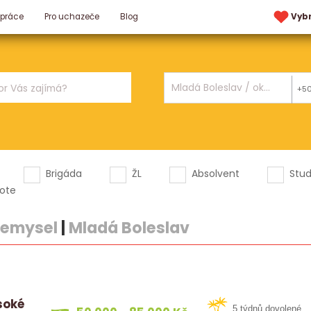
 práce
Pro uchazeče
Blog
Vyb
+5
Brigáda
ŽL
Absolvent
Stu
ote
iemysel
|
Mladá Boleslav
ysoké
5 týdnů dovolené