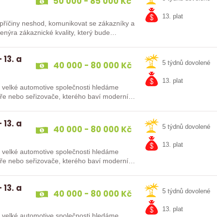
50 000 - 85 000 Kč
13. plat
t příčiny neshod, komunikovat se zákazníky a
týmu hledáme Inženýra zákaznické kvality, který bude…
 13. a
40 000 - 80 000 Kč
5 týdnů dovolené
13. plat
Do velké automotive společnosti hledáme
káře nebo seřizovače, kterého baví moderní…
 13. a
40 000 - 80 000 Kč
5 týdnů dovolené
13. plat
Do velké automotive společnosti hledáme
káře nebo seřizovače, kterého baví moderní…
 13. a
40 000 - 80 000 Kč
5 týdnů dovolené
13. plat
Do velké automotive společnosti hledáme