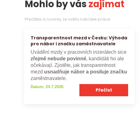
Mohlo by vás
zajímat
Přečtěte si novinky ze světa nabídek práce
Transparentnost mezd v Česku: Výhoda
pro nábor i značku zaměstnavatele
Uvádění mzdy v pracovních inzerátech sice
zřejmě nebude povinné
, kandidáti ho ale
očekávají. Zjistěte, jak transparentnost
mezd
usnadňuje nábor a posiluje značku
zaměstnavatele.
Datum: 24.7.2026
Přečíst