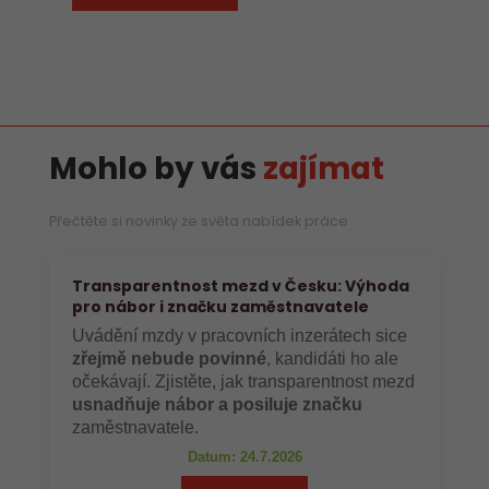
Mohlo by vás
zajímat
Přečtěte si novinky ze světa nabídek práce
Transparentnost mezd v Česku: Výhoda
pro nábor i značku zaměstnavatele
Uvádění mzdy v pracovních inzerátech sice
zřejmě nebude povinné
, kandidáti ho ale
očekávají. Zjistěte, jak transparentnost mezd
usnadňuje nábor a posiluje značku
zaměstnavatele.
Datum: 24.7.2026