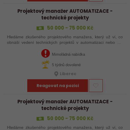
Projektový manažer AUTOMATIZACE -
technické projekty
50 000 - 75 000 Kč
Hledáme zkušeného projektového manažera, který už ví, co
obnáší vedení technických projektů v automatizaci nebo má
zkušenosti s automatizačními výrobními linkami. S rostoucím
objemem zakázek proto…
Mimořádná nabídka
5 týdnů dovolené
Liberec
Reagovat na pozici
Projektový manažer AUTOMATIZACE -
technické projekty
50 000 - 75 000 Kč
Hledáme zkušeného projektového manažera, který už ví, co