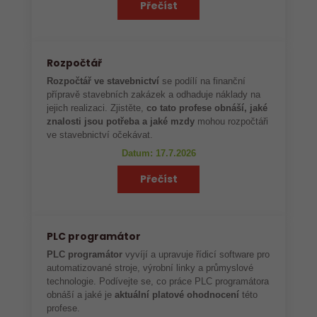
Přečíst
Rozpočtář
Rozpočtář ve stavebnictví
se podílí na finanční
přípravě stavebních zakázek a odhaduje náklady na
jejich realizaci. Zjistěte,
co tato profese obnáší, jaké
znalosti jsou potřeba a jaké mzdy
mohou rozpočtáři
ve stavebnictví očekávat.
Datum: 17.7.2026
Přečíst
PLC programátor
PLC programátor
vyvíjí a upravuje řídicí software pro
automatizované stroje, výrobní linky a průmyslové
technologie. Podívejte se, co práce PLC programátora
obnáší a jaké je
aktuální platové ohodnocení
této
profese.