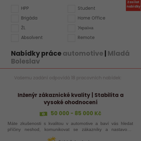
Zasílat
nabídky
HPP
Student
Brigáda
Home Office
ŽL
Україна
Absolvent
Remote
Nabídky práce
automotive
|
Mladá
Boleslav
Vašemu zadání odpovídá 18 pracovních nabídek:
Inženýr zákaznické kvality | Stabilita a
vysoké ohodnocení
50 000 - 85 000 Kč
Máte zkušenosti s kvalitou v automotive a baví vás hledat
příčiny neshod, komunikovat se zákazníky a nastavovat
efektivní řešení? Do našeho týmu hledáme Inženýra