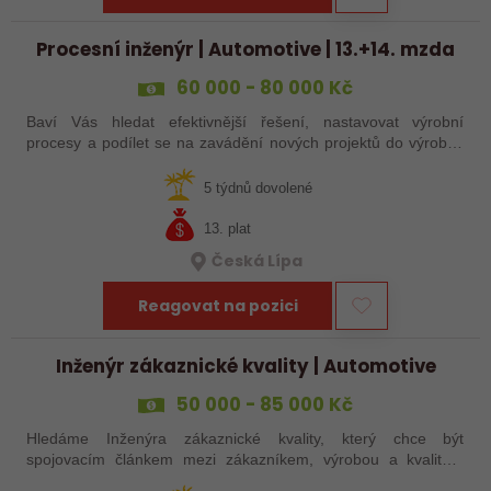
Procesní inženýr | Automotive | 13.+14. mzda
60 000 - 80 000 Kč
Baví Vás hledat efektivnější řešení, nastavovat výrobní
procesy a podílet se na zavádění nových projektů do výroby?
Přidejte se do mezinárodní výrobní společnosti, kde budete mít
možnost ovlivnit…
5 týdnů dovolené
13. plat
Česká Lípa
Reagovat na pozici
Inženýr zákaznické kvality | Automotive
50 000 - 85 000 Kč
Hledáme Inženýra zákaznické kvality, který chce být
spojovacím článkem mezi zákazníkem, výrobou a kvalitou.
Čeká vás role, kde nejde jen o tabulky a reporty, ale o reálné