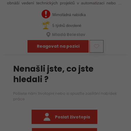
obnáší vedení technických projektů v automatizaci nebo má
zkušenosti s automatizačními výrobními linkami. S rostoucím
objemem zakázek proto…
Mimořádná nabídka
5 týdnů dovolené
Mladá Boleslav
Reagovat na pozici
Nenašli jste, co jste
hledali ?
Pošlete nám životopis nebo si spusťte zasílání nabídek
práce
Poslat životopis