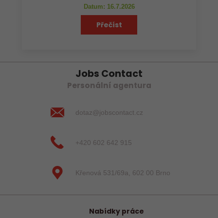
Datum: 16.7.2026
Přečíst
Jobs Contact
Personální agentura
dotaz@jobscontact.cz
+420 602 642 915
Křenová 531/69a, 602 00 Brno
Nabídky práce