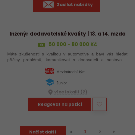
Zasílat nabídky
Inženýr dodavatelské kvality | 13. a 14. mzda
50 000 - 80 000 Kč
Máte zkušenosti s kvalitou v automotive a baví vás hledat
příčiny problémů, komunikovat s dodavateli a nastavovat
efektivní řešení? Do mezinárodního týmu hledáme Inženýra
dodavatelské kvality, který…
Mezinárodní tým
Junior
více lokalit (2)
Reagovat na pozici
Načíst další
2
⯈
⯇
1