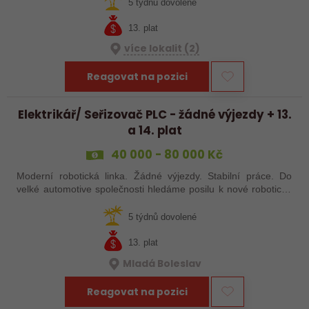
zákaznické kvality, který bude…
5 týdnů dovolené
13. plat
více lokalit (2)
Reagovat na pozici
Elektrikář/ Seřizovač PLC - žádné výjezdy + 13.
a 14. plat
40 000 - 80 000 Kč
Moderní robotická linka. Žádné výjezdy. Stabilní práce. Do
velké automotive společnosti hledáme posilu k nové robotické
lince. Hledáme šikovného elektrikáře nebo seřizovače, kterého
baví moderní…
5 týdnů dovolené
13. plat
Mladá Boleslav
Reagovat na pozici