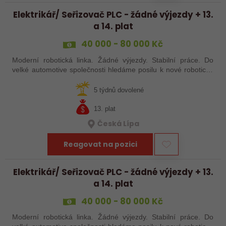
Elektrikář/ Seřizovač PLC - žádné výjezdy + 13.
a 14. plat
40 000 - 80 000 Kč
Moderní robotická linka. Žádné výjezdy. Stabilní práce. Do
velké automotive společnosti hledáme posilu k nové robotické
lince. Hledáme šikovného elektrikáře nebo seřizovače, kterého
baví moderní…
5 týdnů dovolené
13. plat
Česká Lípa
Reagovat na pozici
Elektrikář/ Seřizovač PLC - žádné výjezdy + 13.
a 14. plat
40 000 - 80 000 Kč
Moderní robotická linka. Žádné výjezdy. Stabilní práce. Do