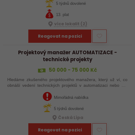
řešení problémů, hledání…
5 týdnů dovolené
13. plat
více lokalit (2)
Reagovat na pozici
Projektový manažer AUTOMATIZACE -
technické projekty
50 000 - 75 000 Kč
Hledáme zkušeného projektového manažera, který už ví, co
obnáší vedení technických projektů v automatizaci nebo má
zkušenosti s automatizačními výrobními linkami. S rostoucím
objemem zakázek proto…
Mimořádná nabídka
5 týdnů dovolené
Česká Lípa
Reagovat na pozici