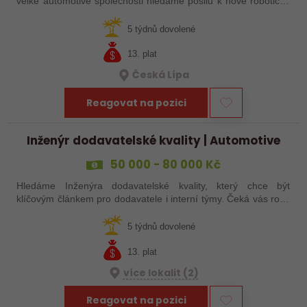
velké automotive společnosti hledáme posilu k nové robotické
lince. Hledáme šikovného elektrikáře nebo seřizovače, kterého
baví moderní…
5 týdnů dovolené
13. plat
Česká Lípa
Reagovat na pozici
Inženýr dodavatelské kvality | Automotive
50 000 - 80 000 Kč
Hledáme Inženýra dodavatelské kvality, který chce být
klíčovým článkem pro dodavatele i interní týmy. Čeká vás role,
kde nebudete pouze řešit reklamace, ale především hledat
příčiny problémů,…
5 týdnů dovolené
13. plat
více lokalit (2)
Reagovat na pozici