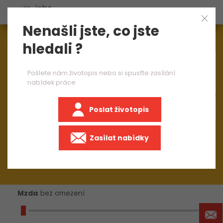
Nenašli jste, co jste
Aktuálně
1545
nabídek práce
hledali ?
×
automotive
Pošlete nám životopis nebo si spusťte zasílání
nabídek práce
Poslat životopis
+50 km
Zasílat nabídky
Mzda
bez omezení