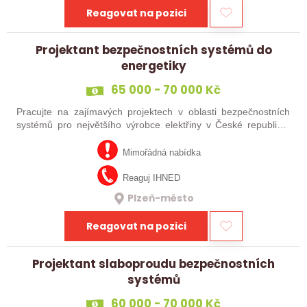
Reagovat na pozici
Projektant bezpečnostních systémů do
energetiky
65 000 - 70 000 Kč
Pracujte na zajímavých projektech v oblasti bezpečnostních
systémů pro největšího výrobce elektřiny v České republice!
Zabýváme se vývojem a implementací systémů (kombinace
"železa" a software) pro …
Mimořádná nabídka
Reaguj IHNED
Plzeň-město
Reagovat na pozici
Projektant slaboproudu bezpečnostních
systémů
60 000 - 70 000 Kč