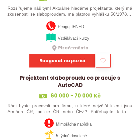
Rozšiřujeme náš tým! Aktuálně hledáme projektanta, který má
zkušenosti se slaboproudem, má platnou vyhlášku 50/1978Sb
– min. §6 nebo vyšší a pracoval s AutoCAD. Na oplátku
nabízíme pravidelné…
Reaguj IHNED
Vzdělávací kurzy
Plzeň-město
Reagovat na pozici
Projektant slaboproudu co pracuje s
AutoCAD
60 000 - 70 000 Kč
Rádi byste pracovali pro firmu, u které největší klienti jsou
Armáda ČR, policie ČR nebo ČEZ? Potřebujete k tomu
zkušenosti se slaboproudem, umět pracovat v AutoCADu a
vlastnit vyhlášku ČÚBP č. 50…
Mimořádná nabídka
5 týdnů dovolené