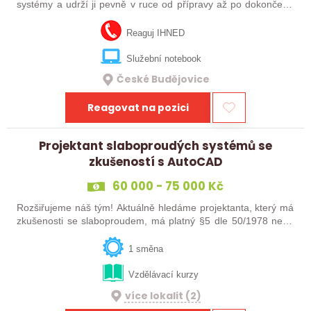
systémy a udrží ji pevně v ruce od přípravy až po dokončení.
Budeš řešit technickou i papírovou část, hlídat materiál, lidi,
subdodavatele,…
Reaguj IHNED
Služební notebook
České Budějovice
Reagovat na pozici
Projektant slaboproudých systémů se
zkušeností s AutoCAD
60 000 - 75 000 Kč
Rozšiřujeme náš tým! Aktuálně hledáme projektanta, který má
zkušenosti se slaboproudem, má platný §5 dle 50/1978 nebo
§6 dle NV 194/2022 a pracoval s AutoCAD. Na oplátku
nabízíme pravidelné finanční…
1 směna
Vzdělávací kurzy
více lokalit (2)