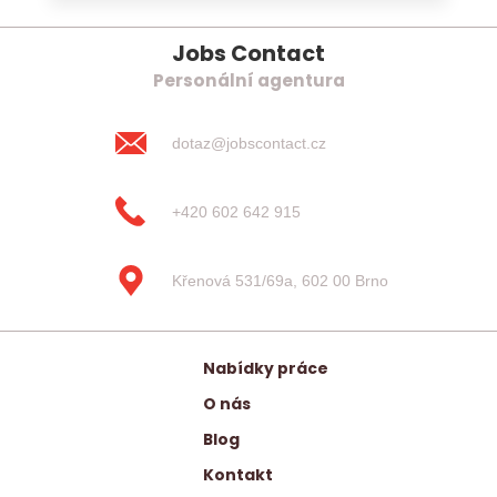
Jobs Contact
Personální agentura
dotaz@jobscontact.cz
+420 602 642 915
Křenová 531/69a, 602 00 Brno
Nabídky práce
O nás
Blog
Kontakt