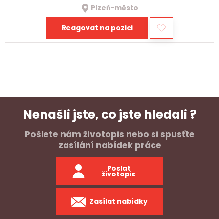
Plzeň-město
Reagovat na pozici
Nenašli jste, co jste hledali ?
Pošlete nám životopis nebo si spusťte
zasílání nabídek práce
Poslat
životopis
Zasílat nabídky