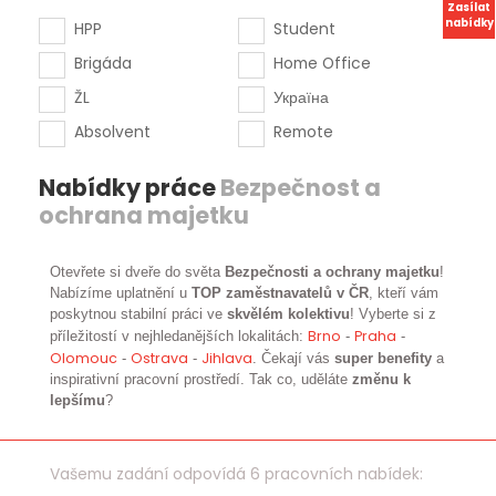
Zasílat
nabídky
HPP
Student
Brigáda
Home Office
ŽL
Україна
Absolvent
Remote
Nabídky práce
Bezpečnost a
ochrana majetku
Otevřete si dveře do světa
Bezpečnosti a ochrany majetku
!
Nabízíme uplatnění u
TOP zaměstnavatelů v ČR
, kteří vám
poskytnou stabilní práci ve
skvělém kolektivu
! Vyberte si z
Brno
Praha
příležitostí v nejhledanějších lokalitách:
-
-
Olomouc
Ostrava
Jihlava
-
-
. Čekají vás
super benefity
a
inspirativní pracovní prostředí. Tak co, uděláte
změnu k
lepšímu
?
Vašemu zadání odpovídá 6 pracovních nabídek: