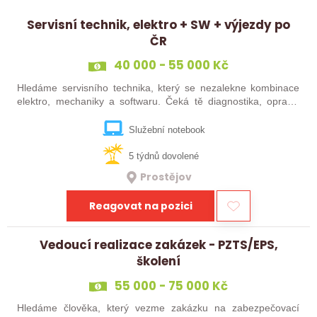
Servisní technik, elektro + SW + výjezdy po
ČR
40 000 - 55 000 Kč
Hledáme servisního technika, který se nezalekne kombinace
elektro, mechaniky a softwaru. Čeká tě diagnostika, opravy,
údržba a instalace speciálních elektronických systémů, práce s
technickou…
Služební notebook
5 týdnů dovolené
Prostějov
Reagovat na pozici
Vedoucí realizace zakázek - PZTS/EPS,
školení
55 000 - 75 000 Kč
Hledáme člověka, který vezme zakázku na zabezpečovací