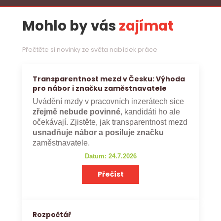
Mohlo by vás
zajímat
Přečtěte si novinky ze světa nabídek práce
Transparentnost mezd v Česku: Výhoda
pro nábor i značku zaměstnavatele
Uvádění mzdy v pracovních inzerátech sice
zřejmě nebude povinné
, kandidáti ho ale
očekávají. Zjistěte, jak transparentnost mezd
usnadňuje nábor a posiluje značku
zaměstnavatele.
Datum: 24.7.2026
Přečíst
Rozpočtář