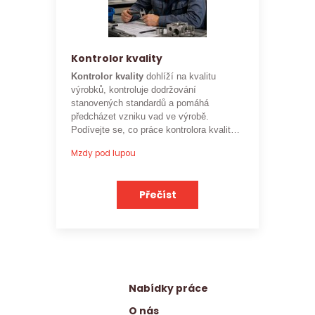
Kontrolor kvality
Kontrolor kvality
dohlíží na kvalitu
výrobků, kontroluje dodržování
stanovených standardů a pomáhá
předcházet vzniku vad ve výrobě.
Podívejte se, co práce kontrolora kvality
obnáší a jaké je
aktuální platové
Mzdy pod lupou
ohodnocení této profese
.
Přečíst
Nabídky práce
O nás