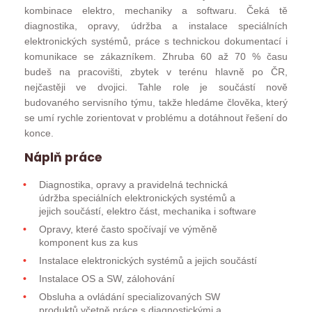
kombinace elektro, mechaniky a softwaru. Čeká tě
diagnostika, opravy, údržba a instalace speciálních
elektronických systémů, práce s technickou dokumentací i
komunikace se zákazníkem. Zhruba 60 až 70 % času
budeš na pracovišti, zbytek v terénu hlavně po ČR,
nejčastěji ve dvojici. Tahle role je součástí nově
budovaného servisního týmu, takže hledáme člověka, který
se umí rychle zorientovat v problému a dotáhnout řešení do
konce.
Náplň práce
Diagnostika, opravy a pravidelná technická
údržba speciálních elektronických systémů a
jejich součástí, elektro část, mechanika i software
Opravy, které často spočívají ve výměně
komponent kus za kus
Instalace elektronických systémů a jejich součástí
Instalace OS a SW, zálohování
Obsluha a ovládání specializovaných SW
produktů včetně práce s diagnostickými a