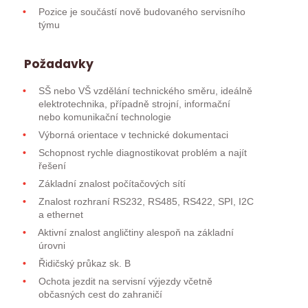
Pozice je součástí nově budovaného servisního
týmu
Požadavky
SŠ nebo VŠ vzdělání technického směru, ideálně
elektrotechnika, případně strojní, informační
nebo komunikační technologie
Výborná orientace v technické dokumentaci
Schopnost rychle diagnostikovat problém a najít
řešení
Základní znalost počítačových sítí
Znalost rozhraní RS232, RS485, RS422, SPI, I2C
a ethernet
Aktivní znalost angličtiny alespoň na základní
úrovni
Řidičský průkaz sk. B
Ochota jezdit na servisní výjezdy včetně
občasných cest do zahraničí