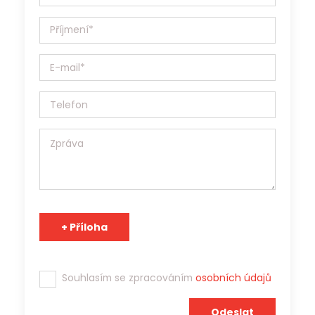
531/69a, IČ:17181879 (dále jen Jobs Contact) bude Vaše
osobní údaje (životopis, případně další materiály)
zpracovávat v souladu se Zákonem o ochraně osobních
údajů 110/2019 Sb. a v souladu s Obecným nařízením o
ochraně osobních údajů (EU) 2016/679, a to výhradně za
účelem prezentace potenciálním zaměstnavatelům a
zprostředkování zaměstnání. Jobs Contact je pracovní
agentura s platným povolením Generálního ředitelství
Úřadu práce ČR a osobní údaje může v souladu s účelem
poskytnout třetím stranám.
Tým Jobs Contact se těší na spolupráci s Vámi!
Souhlasím se zpracováním
osobních údajů