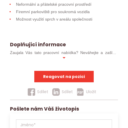
Neformální a přátelské pracovní prostředí
Firemní parkoviště pro soukromá vozidla
Možnost využití sprch v areálu společnosti
Doplňující informace
Zaujala Vás tato pracovní nabídka? Neváhejte a zašlete
svůj profesní životopis ve formátu MS WORD (ideálně
.docx) nebo ve formátu PDF. Pokud jste již u nás
absolvoval/a pohovor, můžete kontaktovat přímo svého
Reagovat na pozici
konzultanta.
Uchazeče, kteří postoupí do užšího kola, budeme
Sdílet
Sdílet
Uložit
kontaktovat obratem. Ostatní uchazeče budeme
kontaktovat v případě, že pro ně nalezneme jinou vhodnou
Pošlete nám Váš životopis
pracovní nabídku.
Jobs Contact Personal, s.r.o. se sídlem v Brně, Křenová