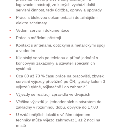
logovacími nástroji, ze kterých vychází další
servisní činnost, tedy údržba, opravy a upgrady
Práce s blokovou dokumentací i detailnějšími
elektro schématy
Vedení servisní dokumentace
Práce s měřicími přístroji
Kontakt s anténami, optickými a metalickými spoji
a vedením
Klientský servis po telefonu a přímé jednání s
koncovými zákazníky a uživateli speciálních
systémů
Cca 60 až 70 % času práce na pracovišti, zbytek
servisní výjezdy převážně po ČR, typicky kolem 3
výjezdů týdně, výjimečně i do zahraničí
Výjezdy se realizují zpravidla ve dvojicích
Většina výjezdů je jednodenních s návratem do
základny v rozumnou dobu, obvykle do 17:00
U vzdálenějších lokalit s větším objemem
techniky může výjezd zahrnovat 1 až 2 noci na
místě