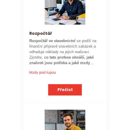
Rozpočtář
Rozpočtář ve stavebnictví
se podílí na
finanční přípravě stavebních zakázek a
odhaduje náklady na jejich realizaci.
Zjistěte,
co tato profese obnáší, jaké
znalosti jsou potřeba a jaké mzdy
mohou rozpočtáři ve stavebnictví
Mzdy pod lupou
očekávat.
Přečíst