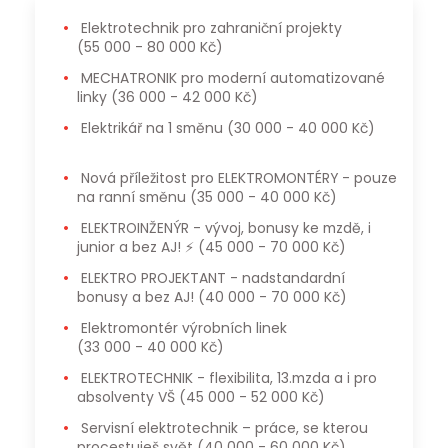
Elektrotechnik pro zahraniční projekty
(55 000 - 80 000 Kč)
MECHATRONIK pro moderní automatizované
linky
(36 000 - 42 000 Kč)
Elektrikář na 1 směnu
(30 000 - 40 000 Kč)
Nová příležitost pro ELEKTROMONTÉRY - pouze
na ranní směnu
(35 000 - 40 000 Kč)
ELEKTROINŽENÝR - vývoj, bonusy ke mzdě, i
junior a bez AJ! ⚡
(45 000 - 70 000 Kč)
ELEKTRO PROJEKTANT - nadstandardní
bonusy a bez AJ!
(40 000 - 70 000 Kč)
Elektromontér výrobních linek
(33 000 - 40 000 Kč)
ELEKTROTECHNIK - flexibilita, 13.mzda a i pro
absolventy VŠ
(45 000 - 52 000 Kč)
Servisní elektrotechnik – práce, se kterou
procestuješ svět
(40 000 - 60 000 Kč)