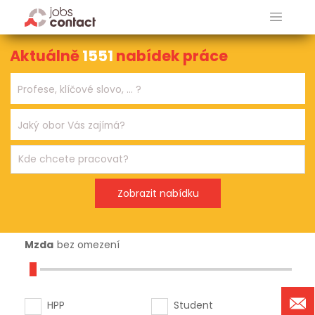
Aktuálně
1551
nabídek práce
Mzda
bez omezení
HPP
Student