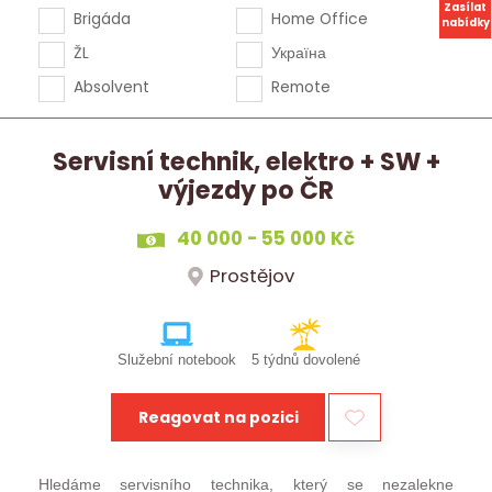
Zasílat
Brigáda
Home Office
nabídky
ŽL
Україна
Absolvent
Remote
Servisní technik, elektro + SW +
výjezdy po ČR
40 000 - 55 000 Kč
Prostějov
Služební notebook
5 týdnů dovolené
Reagovat na pozici
Hledáme servisního technika, který se nezalekne