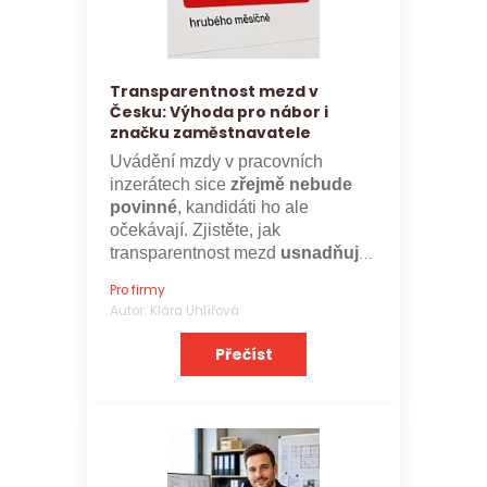
Transparentnost mezd v
Česku: Výhoda pro nábor i
značku zaměstnavatele
Uvádění mzdy v pracovních
inzerátech sice
zřejmě nebude
povinné
, kandidáti ho ale
očekávají. Zjistěte, jak
transparentnost mezd
usnadňuje
nábor a posiluje značku
Pro firmy
zaměstnavatele.
Autor: Klára Uhlířová
Přečíst