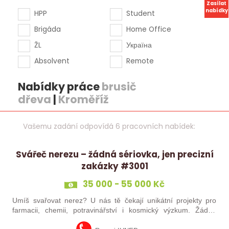
Zasílat
nabídky
HPP
Student
Brigáda
Home Office
ŽL
Україна
Absolvent
Remote
Nabídky práce
brusič
dřeva
|
Kroměříž
Vašemu zadání odpovídá 6 pracovních nabídek:
Svářeč nerezu – žádná sériovka, jen precizní
zakázky #3001
35 000 - 55 000 Kč
Umíš svařovat nerez? U nás tě čekají unikátní projekty pro
farmacii, chemii, potravinářství i kosmický výzkum. Žádná
rutina, ale precizní práce, která má smysl.