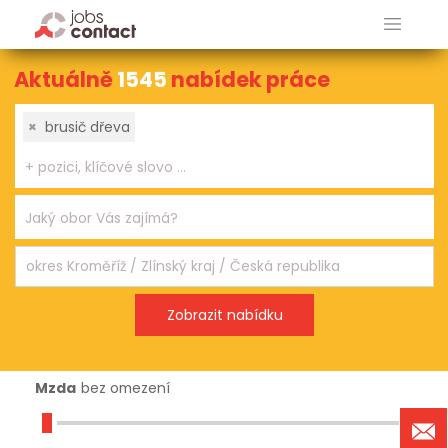
Aktuálně
1545
nabídek práce
×
brusič dřeva
Mzda
bez omezení