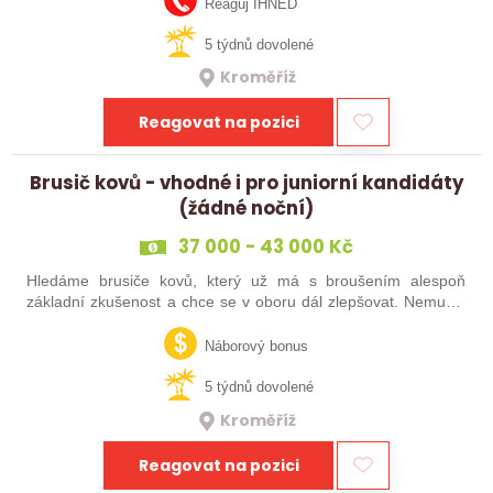
Reaguj IHNED
5 týdnů dovolené
Kroměříž
Reagovat na pozici
Brusič kovů - vhodné i pro juniorní kandidáty
(žádné noční)
37 000 - 43 000 Kč
Hledáme brusiče kovů, který už má s broušením alespoň
základní zkušenost a chce se v oboru dál zlepšovat. Nemusíš
být samostatný specialista s dlouholetou praxí. Důležité je,
abys už někdy pracoval…
Náborový bonus
5 týdnů dovolené
Kroměříž
Reagovat na pozici