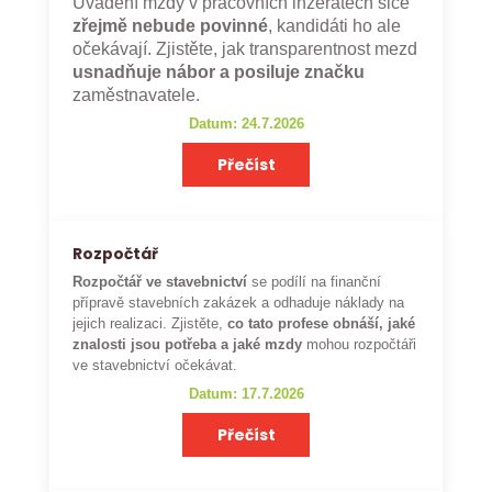
Uvádění mzdy v pracovních inzerátech sice
zřejmě nebude povinné
, kandidáti ho ale
očekávají. Zjistěte, jak transparentnost mezd
usnadňuje nábor a posiluje značku
zaměstnavatele.
Datum: 24.7.2026
Přečíst
Rozpočtář
Rozpočtář ve stavebnictví
se podílí na finanční
přípravě stavebních zakázek a odhaduje náklady na
jejich realizaci. Zjistěte,
co tato profese obnáší, jaké
znalosti jsou potřeba a jaké mzdy
mohou rozpočtáři
ve stavebnictví očekávat.
Datum: 17.7.2026
Přečíst