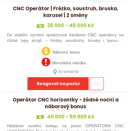
CNC Operátor | Frézka, soustruh, bruska,
karusel | 2 směny
38 000 - 48 000 Kč
Do stabilní výrobní společnosti hledáme CNC operátory na
různé typy strojů – frézky, soustruhy, brusky i karusely.
Uplatnění u nás najdou zkušení obráběči i absolventi
technických oborů, kteří se…
Náborový bonus
Mimořádná nabídka
Kroměříž
Reagovat na pozici
Operátor CNC horizontky - žádné noční a
náborový bonus
40 000 - 50 000 Kč
Hledáme nového kolegu na pozici OPERÁTORA CNC