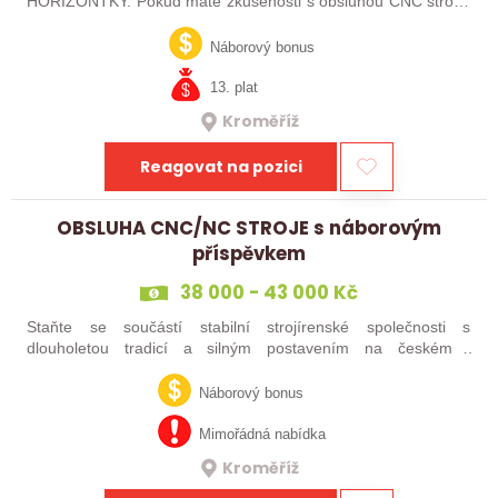
HORIZONTKY. Pokud máte zkušenosti s obsluhou CNC strojů,
orientujete se ve výkresové dokumentaci a máte chuť naučit se
něco nového, pak jste ideálním…
Náborový bonus
13. plat
Kroměříž
Reagovat na pozici
OBSLUHA CNC/NC STROJE s náborovým
příspěvkem
38 000 - 43 000 Kč
Staňte se součástí stabilní strojírenské společnosti s
dlouholetou tradicí a silným postavením na českém i
zahraničním trhu. Hledáme posily do našeho výrobního týmu –
aktuálně obsazujeme více typů…
Náborový bonus
Mimořádná nabídka
Kroměříž