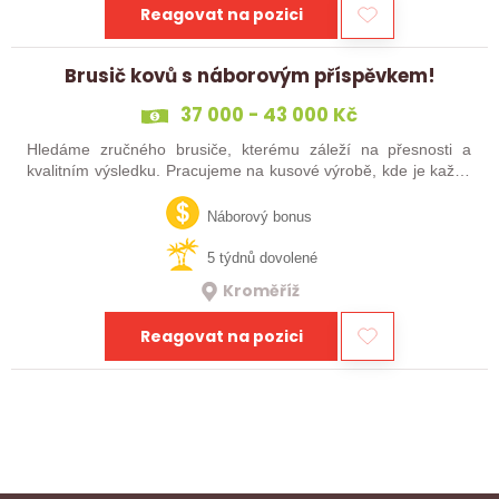
Reagovat na pozici
Brusič kovů s náborovým příspěvkem!
37 000 - 43 000 Kč
Hledáme zručného brusiče, kterému záleží na přesnosti a
kvalitním výsledku. Pracujeme na kusové výrobě, kde je každý
výrobek originál. Pokud už máš zkušenosti s broušením na
plocho nebo kulato – nebo…
Náborový bonus
5 týdnů dovolené
Kroměříž
Reagovat na pozici