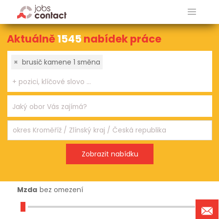
Aktuálně
1545
nabídek práce
×
brusič kamene 1 směna
Mzda
bez omezení