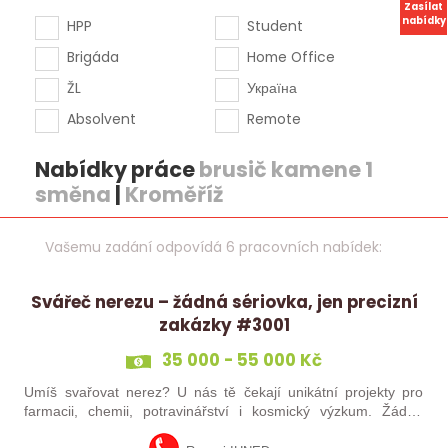
Zasílat
nabídky
HPP
Student
Brigáda
Home Office
ŽL
Україна
Absolvent
Remote
Nabídky práce
brusič kamene 1
směna
|
Kroměříž
Vašemu zadání odpovídá 6 pracovních nabídek:
Svářeč nerezu – žádná sériovka, jen precizní
zakázky #3001
35 000 - 55 000 Kč
Umíš svařovat nerez? U nás tě čekají unikátní projekty pro
farmacii, chemii, potravinářství i kosmický výzkum. Žádná
rutina, ale precizní práce, která má smysl.