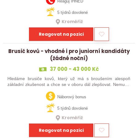
Reaguj IHNED
5 týdnů dovolené
Kroměříž
Reagovat na pozici
Brusič kovů - vhodné i pro juniorní kandidáty
(žádné noční)
37 000 - 43 000 Kč
Hledáme brusiče kovů, který už má s broušením alespoň
základní zkušenost a chce se v oboru dál zlepšovat. Nemusíš
být samostatný specialista s dlouholetou praxí. Důležité je,
abys už někdy pracoval…
Náborový bonus
5 týdnů dovolené
Kroměříž
Reagovat na pozici