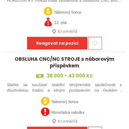
HORIZONTKY. Pokud máte zkušenosti s obsluhou CNC strojů,
orientujete se ve výkresové dokumentaci a máte chuť naučit se
něco nového, pak jste ideálním…
Náborový bonus
13. plat
Kroměříž
Reagovat na pozici
OBSLUHA CNC/NC STROJE s náborovým
příspěvkem
38 000 - 43 000 Kč
Staňte se součástí stabilní strojírenské společnosti s
dlouholetou tradicí a silným postavením na českém i
zahraničním trhu. Hledáme posily do našeho výrobního týmu –
aktuálně obsazujeme více typů…
Náborový bonus
Mimořádná nabídka
Kroměříž