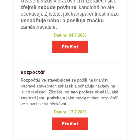
Uvádění mzdy v pracovních inzerátech sice
zřejmě nebude povinné
, kandidáti ho ale
očekávají. Zjistěte, jak transparentnost mezd
usnadňuje nábor a posiluje značku
zaměstnavatele.
Datum: 24.7.2026
Přečíst
Rozpočtář
Rozpočtář ve stavebnictví
se podílí na finanční
přípravě stavebních zakázek a odhaduje náklady na
jejich realizaci. Zjistěte,
co tato profese obnáší, jaké
znalosti jsou potřeba a jaké mzdy
mohou rozpočtáři
ve stavebnictví očekávat.
Datum: 17.7.2026
Přečíst