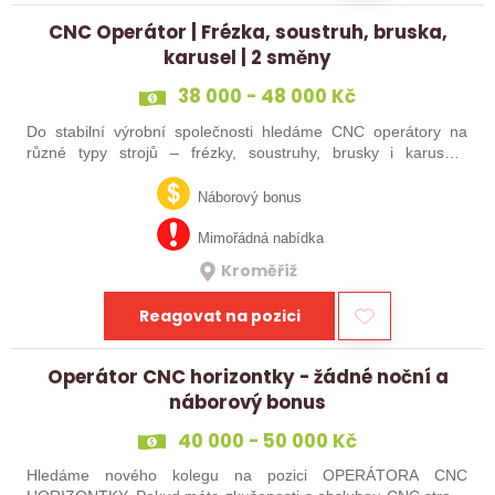
CNC Operátor | Frézka, soustruh, bruska,
karusel | 2 směny
38 000 - 48 000 Kč
Do stabilní výrobní společnosti hledáme CNC operátory na
různé typy strojů – frézky, soustruhy, brusky i karusely.
Uplatnění u nás najdou zkušení obráběči i absolventi
technických oborů, kteří se…
Náborový bonus
Mimořádná nabídka
Kroměříž
Reagovat na pozici
Operátor CNC horizontky - žádné noční a
náborový bonus
40 000 - 50 000 Kč
Hledáme nového kolegu na pozici OPERÁTORA CNC