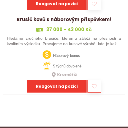
Reagovat na pozici
Brusič kovů s náborovým příspěvkem!
37 000 - 43 000 Kč
Hledáme zručného brusiče, kterému záleží na přesnosti a
kvalitním výsledku. Pracujeme na kusové výrobě, kde je každý
výrobek originál. Pokud už máš zkušenosti s broušením na
plocho nebo kulato – nebo…
Náborový bonus
5 týdnů dovolené
Kroměříž
Reagovat na pozici