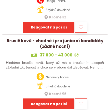
Reaguj IHNED
5 týdnů dovolené
Kroměříž
Reagovat na pozici
Brusič kovů - vhodné i pro juniorní kandidáty
(žádné noční)
37 000 - 43 000 Kč
Hledáme brusiče kovů, který už má s broušením alespoň
základní zkušenost a chce se v oboru dál zlepšovat. Nemusíš
být samostatný specialista s dlouholetou praxí. Důležité je,
abys už někdy pracoval…
Náborový bonus
5 týdnů dovolené
Kroměříž
Reagovat na pozici