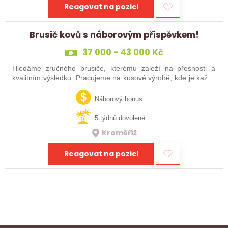
Reagovat na pozici
Brusič kovů s náborovým příspěvkem!
37 000 - 43 000 Kč
Hledáme zručného brusiče, kterému záleží na přesnosti a
kvalitním výsledku. Pracujeme na kusové výrobě, kde je každý
výrobek originál. Pokud už máš zkušenosti s broušením na
plocho nebo kulato – nebo…
Náborový bonus
5 týdnů dovolené
Kroměříž
Reagovat na pozici