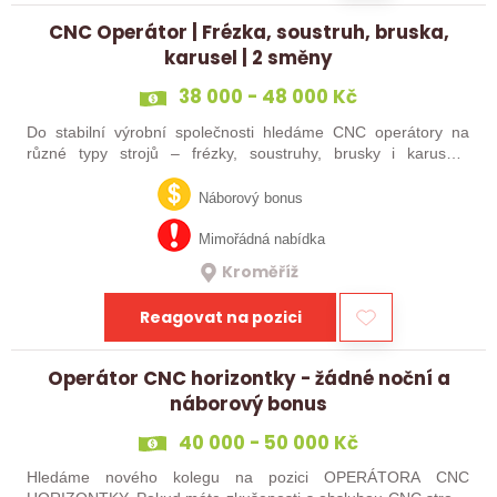
CNC Operátor | Frézka, soustruh, bruska,
karusel | 2 směny
38 000 - 48 000 Kč
Do stabilní výrobní společnosti hledáme CNC operátory na
různé typy strojů – frézky, soustruhy, brusky i karusely.
Uplatnění u nás najdou zkušení obráběči i absolventi
technických oborů, kteří se…
Náborový bonus
Mimořádná nabídka
Kroměříž
Reagovat na pozici
Operátor CNC horizontky - žádné noční a
náborový bonus
40 000 - 50 000 Kč
Hledáme nového kolegu na pozici OPERÁTORA CNC