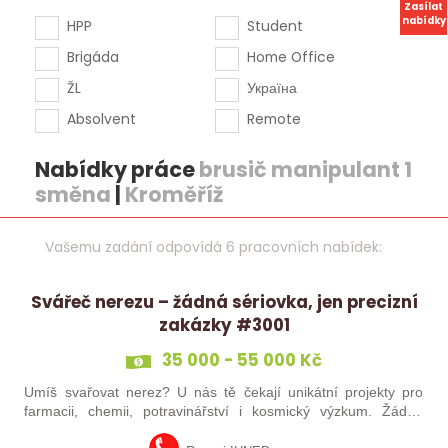
Zasílat
nabídky
HPP
Student
Brigáda
Home Office
ŽL
Україна
Absolvent
Remote
Nabídky práce
brusič manipulant 1
směna
|
Kroměříž
Vašemu zadání odpovídá 6 pracovních nabídek:
Svářeč nerezu – žádná sériovka, jen precizní
zakázky #3001
35 000 - 55 000 Kč
Umíš svařovat nerez? U nás tě čekají unikátní projekty pro
farmacii, chemii, potravinářství i kosmický výzkum. Žádná
rutina, ale precizní práce, která má smysl.