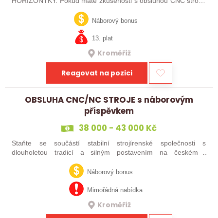
HORIZONTKY. Pokud máte zkušenosti s obsluhou CNC strojů,
orientujete se ve výkresové dokumentaci a máte chuť naučit se
něco nového, pak jste ideálním…
Náborový bonus
13. plat
Kroměříž
Reagovat na pozici
OBSLUHA CNC/NC STROJE s náborovým
příspěvkem
38 000 - 43 000 Kč
Staňte se součástí stabilní strojírenské společnosti s
dlouholetou tradicí a silným postavením na českém i
zahraničním trhu. Hledáme posily do našeho výrobního týmu –
aktuálně obsazujeme více typů…
Náborový bonus
Mimořádná nabídka
Kroměříž