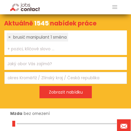
Aktuálně
1545
nabídek práce
×
brusič manipulant 1 směna
Mzda
bez omezení