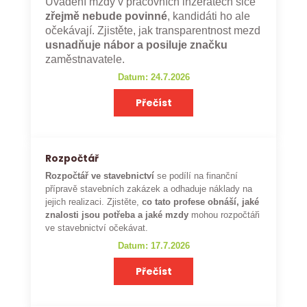
Uvádění mzdy v pracovních inzerátech sice
zřejmě nebude povinné
, kandidáti ho ale
očekávají. Zjistěte, jak transparentnost mezd
usnadňuje nábor a posiluje značku
zaměstnavatele.
Datum: 24.7.2026
Přečíst
Rozpočtář
Rozpočtář ve stavebnictví
se podílí na finanční
přípravě stavebních zakázek a odhaduje náklady na
jejich realizaci. Zjistěte,
co tato profese obnáší, jaké
znalosti jsou potřeba a jaké mzdy
mohou rozpočtáři
ve stavebnictví očekávat.
Datum: 17.7.2026
Přečíst