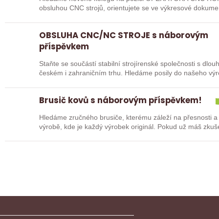
obsluhou CNC strojů, orientujete se ve výkresové dokume
pak jste ideálním…
OBSLUHA CNC/NC STROJE s náborovým
příspěvkem
Staňte se součástí stabilní strojírenské společnosti s dlo
českém i zahraničním trhu. Hledáme posily do našeho vý
typů…
Brusič kovů s náborovým příspěvkem!
Hledáme zručného brusiče, kterému záleží na přesnosti a
výrobě, kde je každý výrobek originál. Pokud už máš zkuš
nebo…