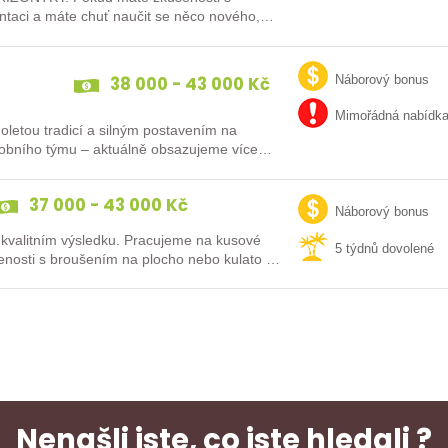
ntaci a máte chuť naučit se něco nového,
38 000 - 43 000 Kč
Náborový bonus
Mimořádná nabídk
uholetou tradicí a silným postavením na
robního týmu – aktuálně obsazujeme více
37 000 - 43 000 Kč
Náborový bonus
 kvalitním výsledku. Pracujeme na kusové
5 týdnů dovolené
enosti s broušením na plocho nebo kulato –
Nenašli jste, co jste hledali ?