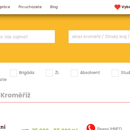
 práce
Pro uchazeče
Blog
Vyb
Brigáda
ŽL
Absolvent
Stu
ote
|
Kroměříž
zní
Reaguj IHNED