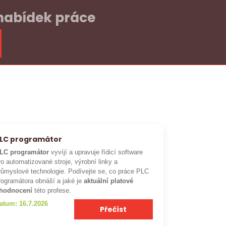
 nabídek práce
LC programátor
LC programátor
vyvíjí a upravuje řídicí software
ro automatizované stroje, výrobní linky a
růmyslové technologie. Podívejte se, co práce PLC
rogramátora obnáší a jaké je
aktuální platové
hodnocení
této profese.
atum: 16.7.2026
Přečíst