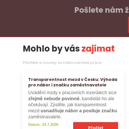
Pošlete nám ž
Mohlo by vás
zajímat
Přečtěte si novinky ze světa nabídek práce
Transparentnost mezd v Česku: Výhoda
pro nábor i značku zaměstnavatele
Uvádění mzdy v pracovních inzerátech sice
zřejmě nebude povinné
, kandidáti ho ale
očekávají. Zjistěte, jak transparentnost
mezd
usnadňuje nábor a posiluje značku
zaměstnavatele.
Datum: 24.7.2026
Přečíst