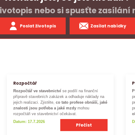
ivotopis nebo si spusťte zasílání
Poslat životopis
Zasílat nabídky
Rozpočtář
P
Rozpočtář ve stavebnictví
se podílí na finanční
P
přípravě stavebních zakázek a odhaduje náklady na
p
jejich realizaci. Zjistěte,
co tato profese obnáší, jaké
p
znalosti jsou potřeba a jaké mzdy
mohou
p
rozpočtáři ve stavebnictví očekávat.
o
Datum: 17.7.2026
D
Přečíst