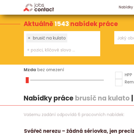
Nabídky
Aktuálně
1543
nabídek práce
×
brusič na kulato
Mzda
bez omezení
HPP
Rem
Nabídky práce
brusič na kulato
Vašemu zadání odpovídá 6 pracovních nabídek:
Svářeč nerezu – žádná sériovka, jen preci