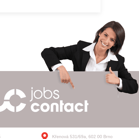
5
Křenová 531/69a, 602 00 Brno