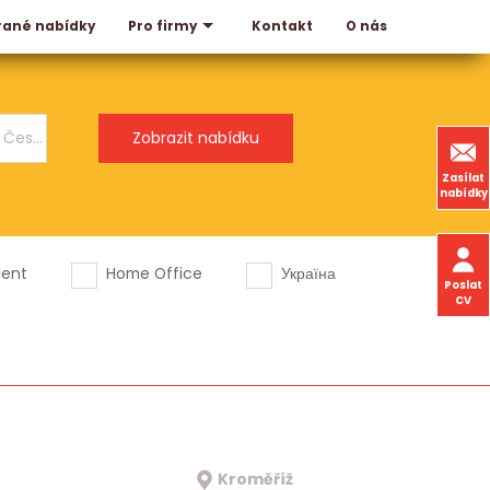
rané nabídky
Kontakt
O nás
Pro firmy
Zasílat
nabídky
dent
Home Office
Україна
Poslat
CV
Kroměříž