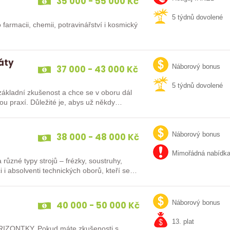
35 000 - 55 000 Kč
5 týdnů dovolené
 farmacii, chemii, potravinářství i kosmický
dáty
37 000 - 43 000 Kč
Náborový bonus
5 týdnů dovolené
ákladní zkušenost a chce se v oboru dál
38 000 - 48 000 Kč
Náborový bonus
Mimořádná nabídk
různé typy strojů – frézky, soustruhy,
i i absolventi technických oborů, kteří se…
40 000 - 50 000 Kč
Náborový bonus
13. plat
IZONTKY. Pokud máte zkušenosti s