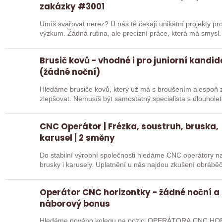
zakázky #3001
Umíš svařovat nerez? U nás tě čekají unikátní projekty pro
výzkum. Žádná rutina, ale precizní práce, která má smysl.
Brusič kovů - vhodné i pro juniorní kandi
(žádné noční)
Hledáme brusiče kovů, který už má s broušením alespoň z
zlepšovat. Nemusíš být samostatný specialista s dlouholetou praxí. Důležité je, abys už někdy
pracoval…
CNC Operátor | Frézka, soustruh, bruska,
karusel | 2 směny
Do stabilní výrobní společnosti hledáme CNC operátory na 
brusky i karusely. Uplatnění u nás najdou zkušení obráběč
Operátor CNC horizontky - žádné noční a
náborový bonus
Hledáme nového kolegu na pozici OPERÁTORA CNC HOR