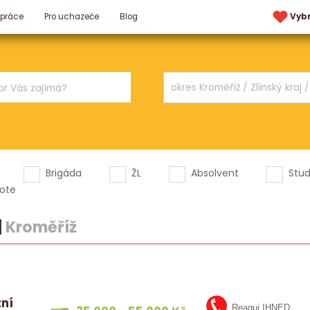
 práce
Pro uchazeče
Blog
Vyb
Brigáda
ŽL
Absolvent
Stu
ote
|
Kroměříž
zní
Reaguj IHNED