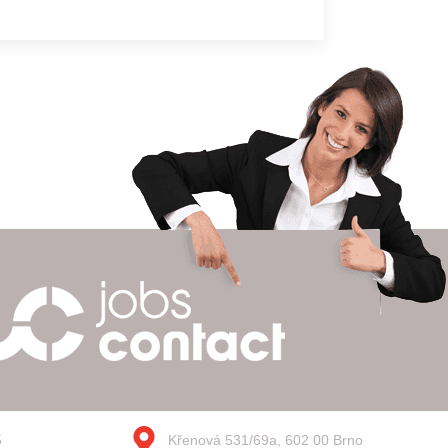
5
Křenová 531/69a, 602 00 Brno