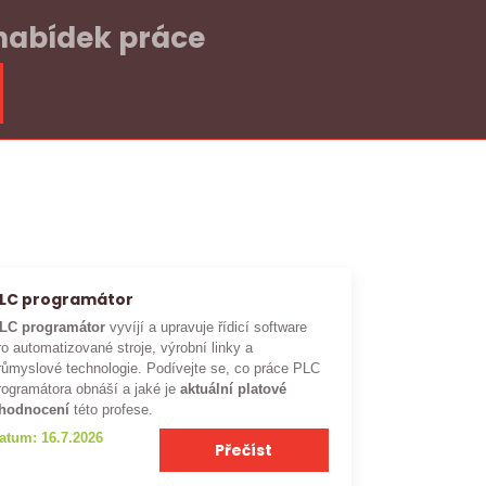
 nabídek práce
LC programátor
LC programátor
vyvíjí a upravuje řídicí software
ro automatizované stroje, výrobní linky a
růmyslové technologie. Podívejte se, co práce PLC
rogramátora obnáší a jaké je
aktuální platové
hodnocení
této profese.
atum: 16.7.2026
Přečíst