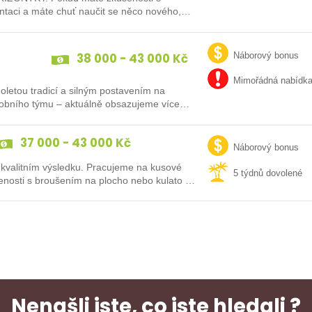
ntaci a máte chuť naučit se něco nového,
38 000 - 43 000 Kč
Náborový bonus
Mimořádná nabídk
uholetou tradicí a silným postavením na
robního týmu – aktuálně obsazujeme více
37 000 - 43 000 Kč
Náborový bonus
 kvalitním výsledku. Pracujeme na kusové
5 týdnů dovolené
enosti s broušením na plocho nebo kulato –
Nenašli jste, co jste hledali ?