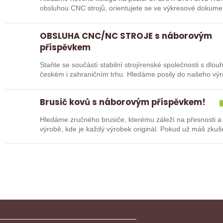
obsluhou CNC strojů, orientujete se ve výkresové dokume
pak jste ideálním…
OBSLUHA CNC/NC STROJE s náborovým
příspěvkem
Staňte se součástí stabilní strojírenské společnosti s dlo
českém i zahraničním trhu. Hledáme posily do našeho vý
typů…
Brusič kovů s náborovým příspěvkem!
Hledáme zručného brusiče, kterému záleží na přesnosti a
výrobě, kde je každý výrobek originál. Pokud už máš zkuš
nebo…