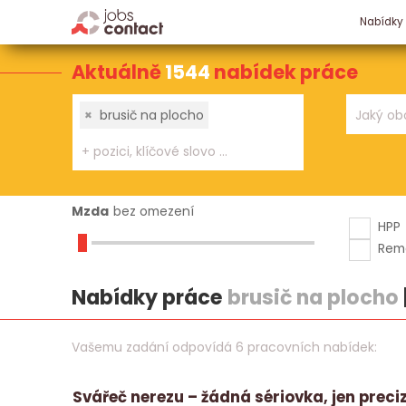
Nabídky
Aktuálně
1544
nabídek práce
×
brusič na plocho
Mzda
bez omezení
HPP
Rem
Nabídky práce
brusič na plocho
Vašemu zadání odpovídá 6 pracovních nabídek:
Svářeč nerezu – žádná sériovka, jen preci