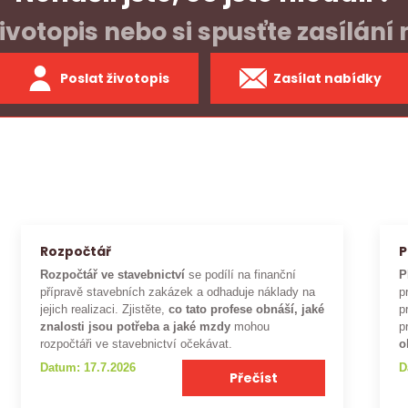
ivotopis nebo si spusťte zasílání
Poslat životopis
Zasílat nabídky
Rozpočtář
P
Rozpočtář ve stavebnictví
se podílí na finanční
P
přípravě stavebních zakázek a odhaduje náklady na
p
jejich realizaci. Zjistěte,
co tato profese obnáší, jaké
p
znalosti jsou potřeba a jaké mzdy
mohou
p
rozpočtáři ve stavebnictví očekávat.
o
Datum: 17.7.2026
D
Přečíst