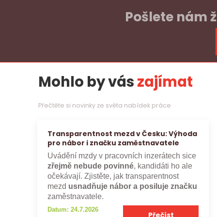
Pošlete nám ž
Mohlo by vás
zajímat
Přečtěte si novinky ze světa nabídek práce
Transparentnost mezd v Česku: Výhoda
pro nábor i značku zaměstnavatele
Uvádění mzdy v pracovních inzerátech sice
zřejmě nebude povinné
, kandidáti ho ale
očekávají. Zjistěte, jak transparentnost
mezd
usnadňuje nábor a posiluje značku
zaměstnavatele.
Datum: 24.7.2026
Přečíst