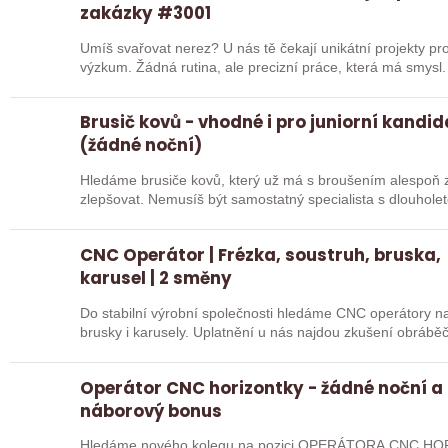
zakázky #3001
Umíš svařovat nerez? U nás tě čekají unikátní projekty pro
výzkum. Žádná rutina, ale precizní práce, která má smysl.
Brusič kovů - vhodné i pro juniorní kandi
(žádné noční)
Hledáme brusiče kovů, který už má s broušením alespoň z
zlepšovat. Nemusíš být samostatný specialista s dlouholetou praxí. Důležité je, abys už někdy
pracoval…
CNC Operátor | Frézka, soustruh, bruska,
karusel | 2 směny
Do stabilní výrobní společnosti hledáme CNC operátory na 
brusky i karusely. Uplatnění u nás najdou zkušení obráběč
Operátor CNC horizontky - žádné noční a
náborový bonus
Hledáme nového kolegu na pozici OPERÁTORA CNC HOR