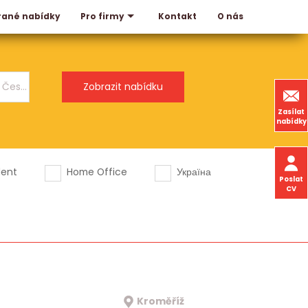
rané nabídky
Kontakt
O nás
Pro firmy
Zasílat
nabídky
dent
Home Office
Україна
Poslat
CV
Kroměříž