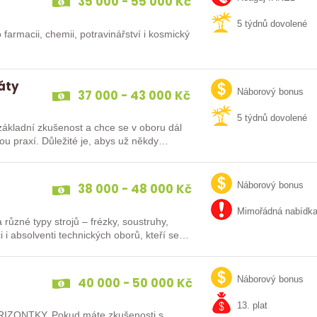
35 000 - 55 000 Kč
5 týdnů dovolené
 farmacii, chemii, potravinářství i kosmický
dáty
37 000 - 43 000 Kč
Náborový bonus
5 týdnů dovolené
ákladní zkušenost a chce se v oboru dál
38 000 - 48 000 Kč
Náborový bonus
Mimořádná nabídk
různé typy strojů – frézky, soustruhy,
i i absolventi technických oborů, kteří se…
40 000 - 50 000 Kč
Náborový bonus
13. plat
IZONTKY. Pokud máte zkušenosti s