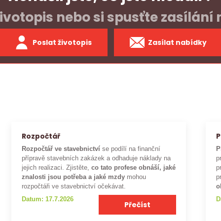
ivotopis nebo si spusťte zasílání
Poslat životopis
Zasílat nabídky
Rozpočtář
P
Rozpočtář ve stavebnictví
se podílí na finanční
P
přípravě stavebních zakázek a odhaduje náklady na
p
jejich realizaci. Zjistěte,
co tato profese obnáší, jaké
p
znalosti jsou potřeba a jaké mzdy
mohou
p
rozpočtáři ve stavebnictví očekávat.
o
Datum: 17.7.2026
D
Přečíst