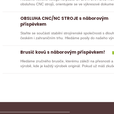
obsluhou CNC strojů, orientujete se ve výkresové dokume
pak jste ideálním…
OBSLUHA CNC/NC STROJE s náborovým
příspěvkem
Staňte se součástí stabilní strojírenské společnosti s dlo
českém i zahraničním trhu. Hledáme posily do našeho vý
typů…
Brusič kovů s náborovým příspěvkem!
Hledáme zručného brusiče, kterému záleží na přesnosti a
výrobě, kde je každý výrobek originál. Pokud už máš zkuš
nebo…