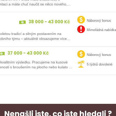
ntaci a máte chuť naučit se něco nového,
38 000 - 43 000 Kč
Náborový bonus
Mimořádná nabídk
uholetou tradicí a silným postavením na
robního týmu – aktuálně obsazujeme více
37 000 - 43 000 Kč
Náborový bonus
 kvalitním výsledku. Pracujeme na kusové
5 týdnů dovolené
enosti s broušením na plocho nebo kulato –
Nenašli jste, co jste hledali ?