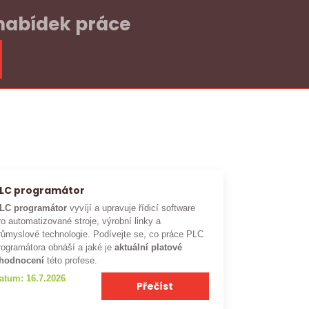
 nabídek práce
LC programátor
LC programátor
vyvíjí a upravuje řídicí software
ro automatizované stroje, výrobní linky a
růmyslové technologie. Podívejte se, co práce PLC
rogramátora obnáší a jaké je
aktuální platové
hodnocení
této profese.
atum: 16.7.2026
Přečíst