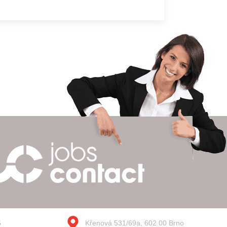
5
Křenová 531/69a, 602 00 Brno