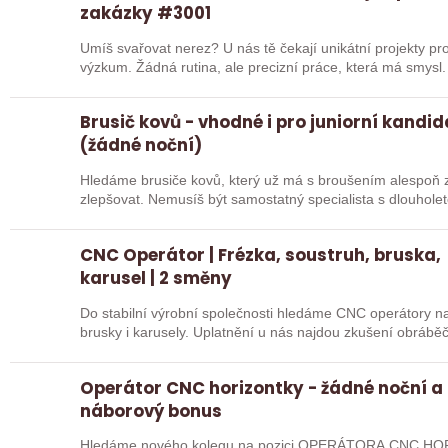
zakázky #3001
Umíš svařovat nerez? U nás tě čekají unikátní projekty pro
výzkum. Žádná rutina, ale precizní práce, která má smysl.
Brusič kovů - vhodné i pro juniorní kandi
(žádné noční)
Hledáme brusiče kovů, který už má s broušením alespoň z
zlepšovat. Nemusíš být samostatný specialista s dlouholetou praxí. Důležité je, abys už někdy
pracoval…
CNC Operátor | Frézka, soustruh, bruska,
karusel | 2 směny
Do stabilní výrobní společnosti hledáme CNC operátory na 
brusky i karusely. Uplatnění u nás najdou zkušení obráběč
Operátor CNC horizontky - žádné noční a
náborový bonus
Hledáme nového kolegu na pozici OPERÁTORA CNC HOR