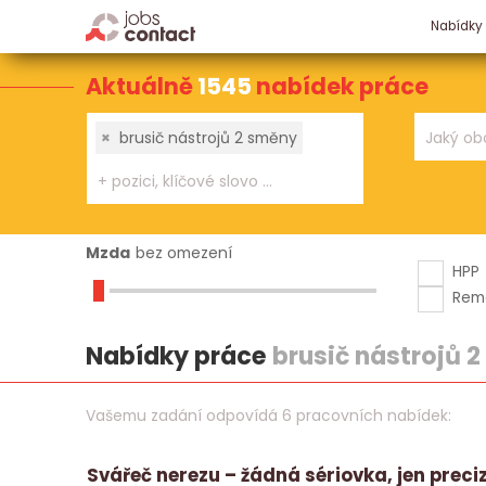
Nabídky
Aktuálně
1545
nabídek práce
×
brusič nástrojů 2 směny
Mzda
bez omezení
HPP
Rem
Nabídky práce
brusič nástrojů 
Vašemu zadání odpovídá 6 pracovních nabídek:
Svářeč nerezu – žádná sériovka, jen preci