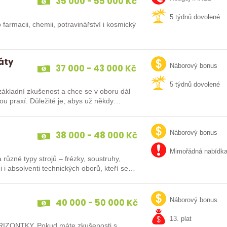
35 000 - 55 000 Kč
5 týdnů dovolené
 farmacii, chemii, potravinářství i kosmický
dáty
37 000 - 43 000 Kč
Náborový bonus
5 týdnů dovolené
ákladní zkušenost a chce se v oboru dál
38 000 - 48 000 Kč
Náborový bonus
Mimořádná nabídk
různé typy strojů – frézky, soustruhy,
i i absolventi technických oborů, kteří se…
40 000 - 50 000 Kč
Náborový bonus
13. plat
IZONTKY. Pokud máte zkušenosti s