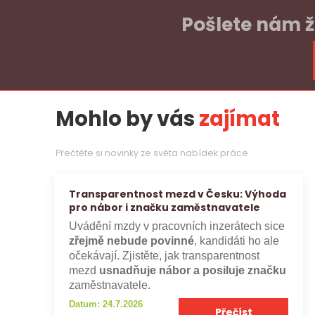
Pošlete nám ž
Mohlo by vás
zajímat
Přečtěte si novinky ze světa nabídek práce
Transparentnost mezd v Česku: Výhoda
pro nábor i značku zaměstnavatele
Uvádění mzdy v pracovních inzerátech sice
zřejmě nebude povinné
, kandidáti ho ale
očekávají. Zjistěte, jak transparentnost
mezd
usnadňuje nábor a posiluje značku
zaměstnavatele.
Datum: 24.7.2026
Přečíst