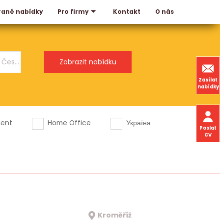
rané nabídky
Kontakt
O nás
Pro firmy
Zasílat
nabídky
dent
Home Office
Україна
Poslat
CV
Kroměříž