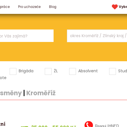
 práce
Pro uchazeče
Blog
Vyb
Brigáda
ŽL
Absolvent
Stu
ote
2 směny
|
Kroměříž
zní
Reaguj IHNED