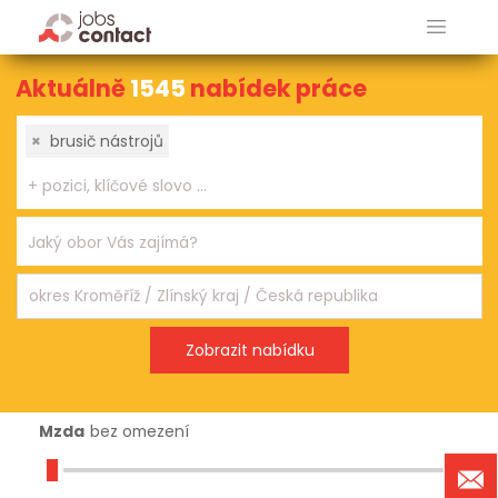
Aktuálně
1545
nabídek práce
×
brusič nástrojů
Mzda
bez omezení