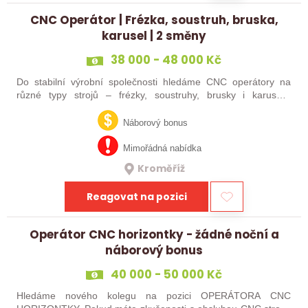
CNC Operátor | Frézka, soustruh, bruska,
karusel | 2 směny
38 000 - 48 000 Kč
Do stabilní výrobní společnosti hledáme CNC operátory na
různé typy strojů – frézky, soustruhy, brusky i karusely.
Uplatnění u nás najdou zkušení obráběči i absolventi
technických oborů, kteří se…
Náborový bonus
Mimořádná nabídka
Kroměříž
Reagovat na pozici
Operátor CNC horizontky - žádné noční a
náborový bonus
40 000 - 50 000 Kč
Hledáme nového kolegu na pozici OPERÁTORA CNC