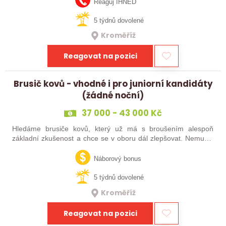
Reaguj IHNED
5 týdnů dovolené
Kroměříž
Reagovat na pozici
Brusič kovů - vhodné i pro juniorní kandidáty
(žádné noční)
37 000 - 43 000 Kč
Hledáme brusiče kovů, který už má s broušením alespoň
základní zkušenost a chce se v oboru dál zlepšovat. Nemusíš
být samostatný specialista s dlouholetou praxí. Důležité je,
abys už někdy pracoval…
Náborový bonus
5 týdnů dovolené
Kroměříž
Reagovat na pozici