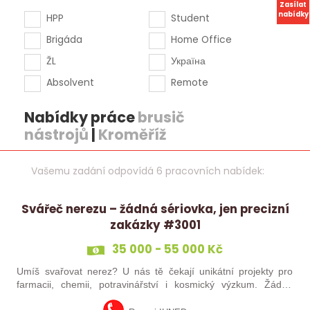
Zasílat
nabídky
HPP
Student
Brigáda
Home Office
ŽL
Україна
Absolvent
Remote
Nabídky práce
brusič
nástrojů
|
Kroměříž
Vašemu zadání odpovídá 6 pracovních nabídek:
Svářeč nerezu – žádná sériovka, jen precizní
zakázky #3001
35 000 - 55 000 Kč
Umíš svařovat nerez? U nás tě čekají unikátní projekty pro
farmacii, chemii, potravinářství i kosmický výzkum. Žádná
rutina, ale precizní práce, která má smysl.