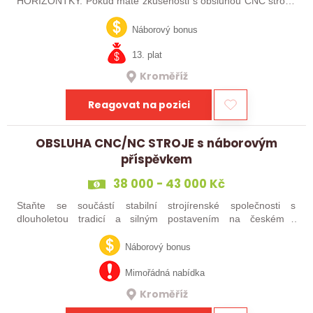
HORIZONTKY. Pokud máte zkušenosti s obsluhou CNC strojů,
orientujete se ve výkresové dokumentaci a máte chuť naučit se
něco nového, pak jste ideálním…
Náborový bonus
13. plat
Kroměříž
Reagovat na pozici
OBSLUHA CNC/NC STROJE s náborovým
příspěvkem
38 000 - 43 000 Kč
Staňte se součástí stabilní strojírenské společnosti s
dlouholetou tradicí a silným postavením na českém i
zahraničním trhu. Hledáme posily do našeho výrobního týmu –
aktuálně obsazujeme více typů…
Náborový bonus
Mimořádná nabídka
Kroměříž