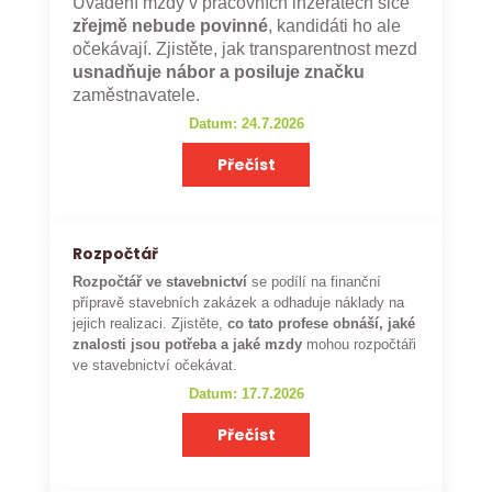
Uvádění mzdy v pracovních inzerátech sice
zřejmě nebude povinné
, kandidáti ho ale
očekávají. Zjistěte, jak transparentnost mezd
usnadňuje nábor a posiluje značku
zaměstnavatele.
Datum: 24.7.2026
Přečíst
Rozpočtář
Rozpočtář ve stavebnictví
se podílí na finanční
přípravě stavebních zakázek a odhaduje náklady na
jejich realizaci. Zjistěte,
co tato profese obnáší, jaké
znalosti jsou potřeba a jaké mzdy
mohou rozpočtáři
ve stavebnictví očekávat.
Datum: 17.7.2026
Přečíst