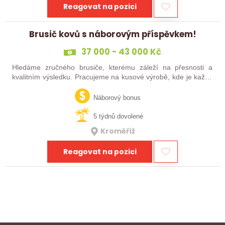
Reagovat na pozici
Brusič kovů s náborovým příspěvkem!
37 000 - 43 000 Kč
Hledáme zručného brusiče, kterému záleží na přesnosti a
kvalitním výsledku. Pracujeme na kusové výrobě, kde je každý
výrobek originál. Pokud už máš zkušenosti s broušením na
plocho nebo kulato – nebo…
Náborový bonus
5 týdnů dovolené
Kroměříž
Reagovat na pozici