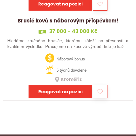
Reagovat na pozici
Brusič kovů s náborovým příspěvkem!
37 000 - 43 000 Kč
Hledáme zručného brusiče, kterému záleží na přesnosti a
kvalitním výsledku. Pracujeme na kusové výrobě, kde je každý
výrobek originál. Pokud už máš zkušenosti s broušením na
plocho nebo kulato – nebo…
Náborový bonus
5 týdnů dovolené
Kroměříž
Reagovat na pozici