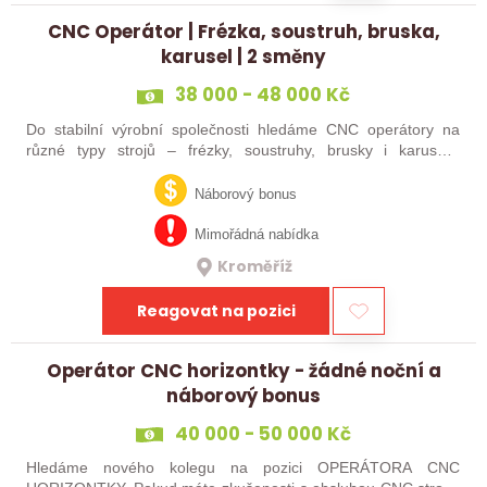
CNC Operátor | Frézka, soustruh, bruska,
karusel | 2 směny
38 000 - 48 000 Kč
Do stabilní výrobní společnosti hledáme CNC operátory na
různé typy strojů – frézky, soustruhy, brusky i karusely.
Uplatnění u nás najdou zkušení obráběči i absolventi
technických oborů, kteří se…
Náborový bonus
Mimořádná nabídka
Kroměříž
Reagovat na pozici
Operátor CNC horizontky - žádné noční a
náborový bonus
40 000 - 50 000 Kč
Hledáme nového kolegu na pozici OPERÁTORA CNC