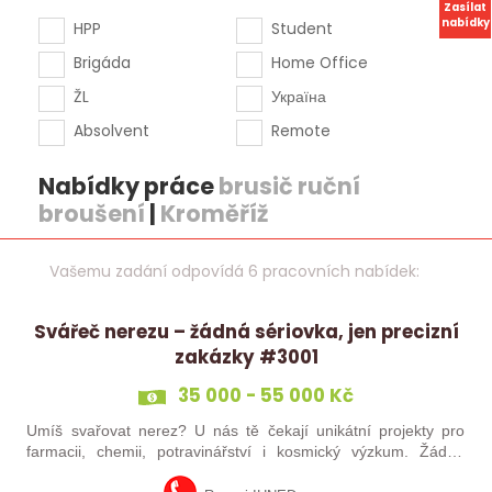
Zasílat
nabídky
HPP
Student
Brigáda
Home Office
ŽL
Україна
Absolvent
Remote
Nabídky práce
brusič ruční
broušení
|
Kroměříž
Vašemu zadání odpovídá 6 pracovních nabídek:
Svářeč nerezu – žádná sériovka, jen precizní
zakázky #3001
35 000 - 55 000 Kč
Umíš svařovat nerez? U nás tě čekají unikátní projekty pro
farmacii, chemii, potravinářství i kosmický výzkum. Žádná
rutina, ale precizní práce, která má smysl.