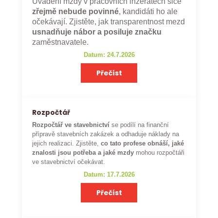
Uvádění mzdy v pracovních inzerátech sice
zřejmě nebude povinné
, kandidáti ho ale
očekávají. Zjistěte, jak transparentnost mezd
usnadňuje nábor a posiluje značku
zaměstnavatele.
Datum: 24.7.2026
Přečíst
Rozpočtář
Rozpočtář ve stavebnictví
se podílí na finanční
přípravě stavebních zakázek a odhaduje náklady na
jejich realizaci. Zjistěte,
co tato profese obnáší, jaké
znalosti jsou potřeba a jaké mzdy
mohou rozpočtáři
ve stavebnictví očekávat.
Datum: 17.7.2026
Přečíst