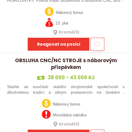
HORIZONTKY. Pokud máte zkušenosti s obsluhou CNC strojů,
orientujete se ve výkresové dokumentaci a máte chuť naučit se
něco nového, pak jste ideálním…
Náborový bonus
13. plat
Kroměříž
Reagovat na pozici
OBSLUHA CNC/NC STROJE s náborovým
příspěvkem
38 000 - 43 000 Kč
Staňte se součástí stabilní strojírenské společnosti s
dlouholetou tradicí a silným postavením na českém i
zahraničním trhu. Hledáme posily do našeho výrobního týmu –
aktuálně obsazujeme více typů…
Náborový bonus
Mimořádná nabídka
Kroměříž