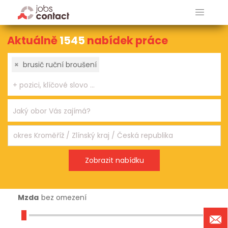
Aktuálně
1545
nabídek práce
×
brusič ruční broušení
Mzda
bez omezení