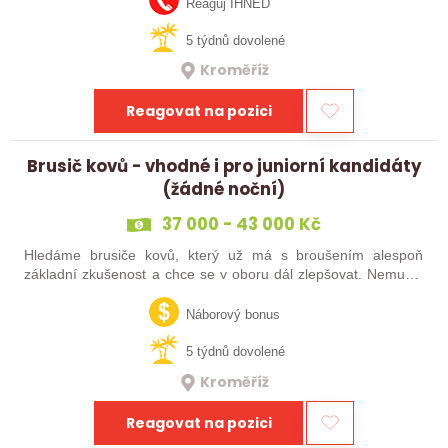
Reaguj IHNED
5 týdnů dovolené
Kroměříž
Reagovat na pozici
Brusič kovů - vhodné i pro juniorní kandidáty
(žádné noční)
37 000 - 43 000 Kč
Hledáme brusiče kovů, který už má s broušením alespoň
základní zkušenost a chce se v oboru dál zlepšovat. Nemusíš
být samostatný specialista s dlouholetou praxí. Důležité je,
abys už někdy pracoval…
Náborový bonus
5 týdnů dovolené
Kroměříž
Reagovat na pozici