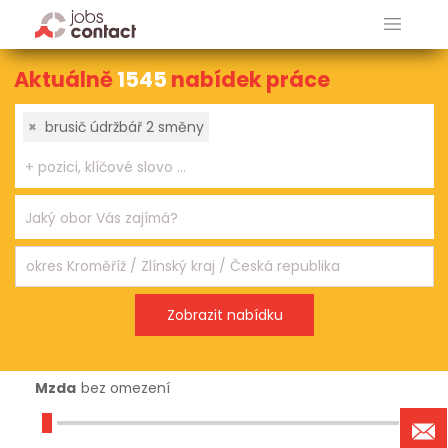
Aktuálně
1545
nabídek práce
×
brusič údržbář 2 směny
Mzda
bez omezení