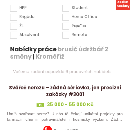
Zasílat
nabídky
HPP
Student
Brigáda
Home Office
ŽL
Україна
Absolvent
Remote
Nabídky práce
brusič údržbář 2
směny
|
Kroměříž
Vašemu zadání odpovídá 6 pracovních nabídek:
Svářeč nerezu – žádná sériovka, jen precizní
zakázky #3001
35 000 - 55 000 Kč
Umíš svařovat nerez? U nás tě čekají unikátní projekty pro
farmacii, chemii, potravinářství i kosmický výzkum. Žádná
rutina, ale precizní práce, která má smysl.