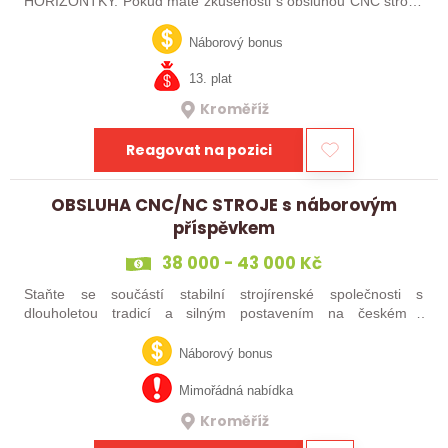
HORIZONTKY. Pokud máte zkušenosti s obsluhou CNC strojů,
orientujete se ve výkresové dokumentaci a máte chuť naučit se
něco nového, pak jste ideálním…
Náborový bonus
13. plat
Kroměříž
Reagovat na pozici
OBSLUHA CNC/NC STROJE s náborovým
příspěvkem
38 000 - 43 000 Kč
Staňte se součástí stabilní strojírenské společnosti s
dlouholetou tradicí a silným postavením na českém i
zahraničním trhu. Hledáme posily do našeho výrobního týmu –
aktuálně obsazujeme více typů…
Náborový bonus
Mimořádná nabídka
Kroměříž