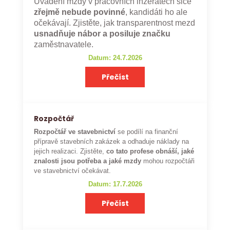
Uvádění mzdy v pracovních inzerátech sice
zřejmě nebude povinné
, kandidáti ho ale
očekávají. Zjistěte, jak transparentnost mezd
usnadňuje nábor a posiluje značku
zaměstnavatele.
Datum: 24.7.2026
Přečíst
Rozpočtář
Rozpočtář ve stavebnictví
se podílí na finanční
přípravě stavebních zakázek a odhaduje náklady na
jejich realizaci. Zjistěte,
co tato profese obnáší, jaké
znalosti jsou potřeba a jaké mzdy
mohou rozpočtáři
ve stavebnictví očekávat.
Datum: 17.7.2026
Přečíst