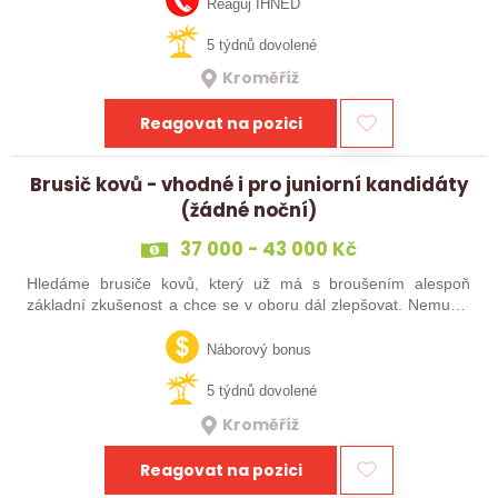
Reaguj IHNED
5 týdnů dovolené
Kroměříž
Reagovat na pozici
Brusič kovů - vhodné i pro juniorní kandidáty
(žádné noční)
37 000 - 43 000 Kč
Hledáme brusiče kovů, který už má s broušením alespoň
základní zkušenost a chce se v oboru dál zlepšovat. Nemusíš
být samostatný specialista s dlouholetou praxí. Důležité je,
abys už někdy pracoval…
Náborový bonus
5 týdnů dovolené
Kroměříž
Reagovat na pozici