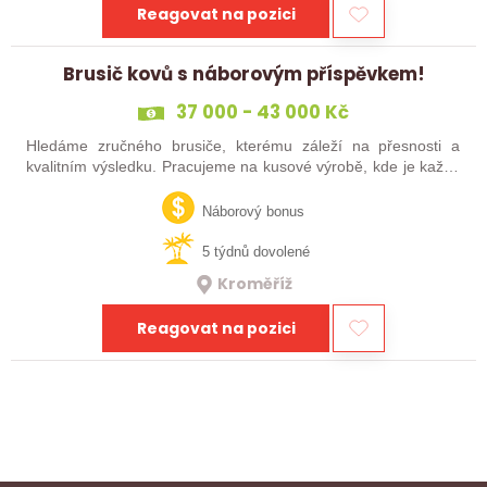
Reagovat na pozici
Brusič kovů s náborovým příspěvkem!
37 000 - 43 000 Kč
Hledáme zručného brusiče, kterému záleží na přesnosti a
kvalitním výsledku. Pracujeme na kusové výrobě, kde je každý
výrobek originál. Pokud už máš zkušenosti s broušením na
plocho nebo kulato – nebo…
Náborový bonus
5 týdnů dovolené
Kroměříž
Reagovat na pozici