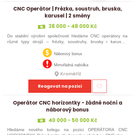
CNC Operátor | Frézka, soustruh, bruska,
karusel | 2 směny
38 000 - 48 000 Kč
Do stabilní výrobní společnosti hledáme CNC operátory na
různé typy strojů – frézky, soustruhy, brusky i karusely.
Uplatnění u nás najdou zkušení obráběči i absolventi
technických oborů, kteří se…
Náborový bonus
Mimořádná nabídka
Kroměříž
Reagovat na pozici
Operátor CNC horizontky - žádné noční a
náborový bonus
40 000 - 50 000 Kč
Hledáme nového kolegu na pozici OPERÁTORA CNC