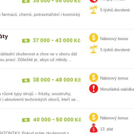
35 000 - 55 000 Kč
5 týdnů dovolené
 farmacii, chemii, potravinářství i kosmický
dáty
37 000 - 43 000 Kč
Náborový bonus
5 týdnů dovolené
ákladní zkušenost a chce se v oboru dál
38 000 - 48 000 Kč
Náborový bonus
Mimořádná nabídk
různé typy strojů – frézky, soustruhy,
i i absolventi technických oborů, kteří se…
40 000 - 50 000 Kč
Náborový bonus
13. plat
IZONTKY. Pokud máte zkušenosti s