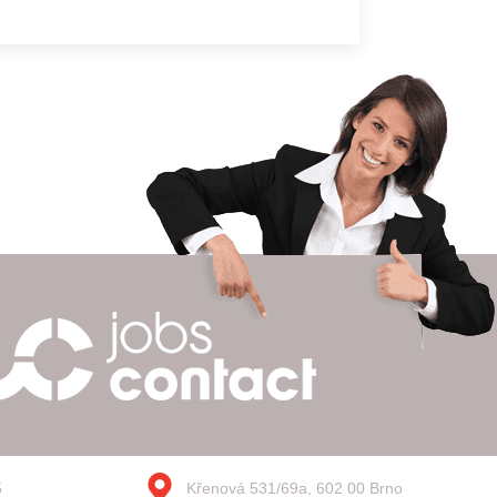
5
Křenová 531/69a, 602 00 Brno