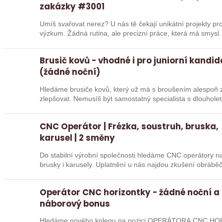
zakázky #3001
Umíš svařovat nerez? U nás tě čekají unikátní projekty pro
výzkum. Žádná rutina, ale precizní práce, která má smysl.
Brusič kovů - vhodné i pro juniorní kandi
(žádné noční)
Hledáme brusiče kovů, který už má s broušením alespoň z
zlepšovat. Nemusíš být samostatný specialista s dlouholetou praxí. Důležité je, abys už někdy
pracoval…
CNC Operátor | Frézka, soustruh, bruska,
karusel | 2 směny
Do stabilní výrobní společnosti hledáme CNC operátory na 
brusky i karusely. Uplatnění u nás najdou zkušení obráběč
Operátor CNC horizontky - žádné noční a
náborový bonus
Hledáme nového kolegu na pozici OPERÁTORA CNC HOR