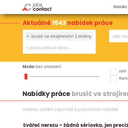
Nabídky
Aktuálně
1543
nabídek práce
×
brusič ve strojírenství 2 směny
Mzda
bez omezení
HPP
Rem
Nabídky práce
brusič ve strojír
Vašemu zadání odpovídá 6 pracovních nabídek:
Svářeč nerezu – žádná sériovka, jen preci