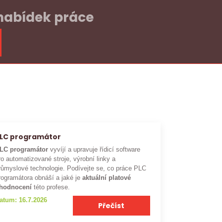
 nabídek práce
LC programátor
LC programátor
vyvíjí a upravuje řídicí software
ro automatizované stroje, výrobní linky a
růmyslové technologie. Podívejte se, co práce PLC
rogramátora obnáší a jaké je
aktuální platové
hodnocení
této profese.
atum: 16.7.2026
Přečíst