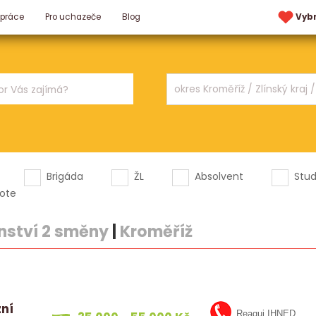
 práce
Pro uchazeče
Blog
Vyb
Brigáda
ŽL
Absolvent
Stu
ote
enství 2 směny
|
Kroměříž
zní
Reaguj IHNED