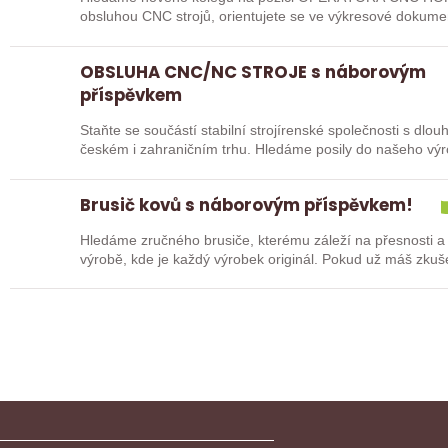
obsluhou CNC strojů, orientujete se ve výkresové dokume
pak jste ideálním…
OBSLUHA CNC/NC STROJE s náborovým
příspěvkem
Staňte se součástí stabilní strojírenské společnosti s dlo
českém i zahraničním trhu. Hledáme posily do našeho vý
typů…
Brusič kovů s náborovým příspěvkem!
Hledáme zručného brusiče, kterému záleží na přesnosti a
výrobě, kde je každý výrobek originál. Pokud už máš zkuš
nebo…