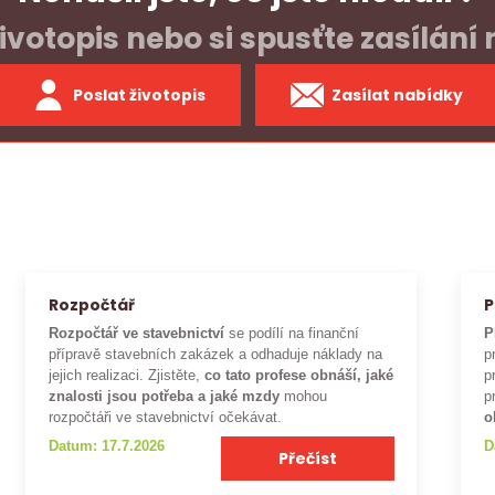
ivotopis nebo si spusťte zasílání
Poslat životopis
Zasílat nabídky
Rozpočtář
P
Rozpočtář ve stavebnictví
se podílí na finanční
P
přípravě stavebních zakázek a odhaduje náklady na
p
jejich realizaci. Zjistěte,
co tato profese obnáší, jaké
p
znalosti jsou potřeba a jaké mzdy
mohou
p
rozpočtáři ve stavebnictví očekávat.
o
Datum: 17.7.2026
D
Přečíst