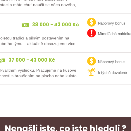
ntaci a máte chuť naučit se něco nového,
38 000 - 43 000 Kč
Náborový bonus
Mimořádná nabídk
uholetou tradicí a silným postavením na
robního týmu – aktuálně obsazujeme více
37 000 - 43 000 Kč
Náborový bonus
 kvalitním výsledku. Pracujeme na kusové
5 týdnů dovolené
enosti s broušením na plocho nebo kulato –
Nenašli jste, co jste hledali ?