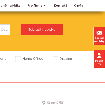
rané nabídky
Kontakt
O nás
Pro firmy
Zasílat
nabídky
dent
Home Office
Україна
Poslat
CV
Kroměříž