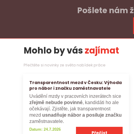
Pošlete nám ž
Mohlo by vás
zajímat
Přečtěte si novinky ze světa nabídek práce
Transparentnost mezd v Česku: Výhoda
pro nábor i značku zaměstnavatele
Uvádění mzdy v pracovních inzerátech sice
zřejmě nebude povinné
, kandidáti ho ale
očekávají. Zjistěte, jak transparentnost
mezd
usnadňuje nábor a posiluje značku
zaměstnavatele.
Datum: 24.7.2026
Přečíst