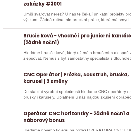
zakázky #3001
Umíš svařovat nerez? U nás tě čekají unikátní projekty pro
výzkum. Žádná rutina, ale precizní práce, která má smysl.
Brusič kovů - vhodné i pro juniorní kandi
(žádné noční)
Hledáme brusiče kovů, který už má s broušením alespoň z
zlepšovat. Nemusíš být samostatný specialista s dlouholetou praxí. Důležité je, abys už někdy
pracoval…
CNC Operátor | Frézka, soustruh, bruska,
karusel | 2 směny
Do stabilní výrobní společnosti hledáme CNC operátory na 
brusky i karusely. Uplatnění u nás najdou zkušení obráběč
Operátor CNC horizontky - žádné noční a
náborový bonus
Hledáme nového kolegu na pozici OPERÁTORA CNC HOR