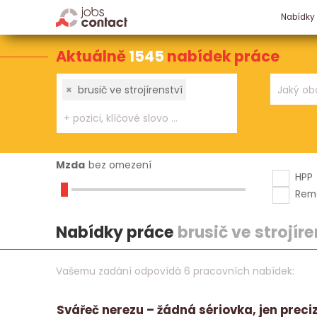
Nabídky
Aktuálně
1545
nabídek práce
×
brusič ve strojírenství
Mzda
bez omezení
HPP
Rem
Nabídky práce
brusič ve strojíre
Vašemu zadání odpovídá 6 pracovních nabídek:
Svářeč nerezu – žádná sériovka, jen preci