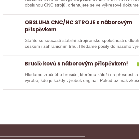
obsluhou CNC strojů, orientujete se ve výkresové dokume
pak jste ideálním…
OBSLUHA CNC/NC STROJE s náborovým
příspěvkem
Staňte se součástí stabilní strojírenské společnosti s dlo
českém i zahraničním trhu. Hledáme posily do našeho vý
typů…
Brusič kovů s náborovým příspěvkem!
Hledáme zručného brusiče, kterému záleží na přesnosti a
výrobě, kde je každý výrobek originál. Pokud už máš zkuš
nebo…