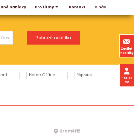
rané nabídky
Kontakt
O nás
Pro firmy
Zasílat
nabídky
dent
Home Office
Україна
Poslat
CV
Kroměříž