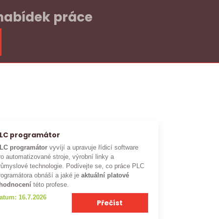
 nabídek práce
LC programátor
LC programátor
vyvíjí a upravuje řídicí software
ro automatizované stroje, výrobní linky a
růmyslové technologie. Podívejte se, co práce PLC
rogramátora obnáší a jaké je
aktuální platové
hodnocení
této profese.
atum: 16.7.2026
Přečíst