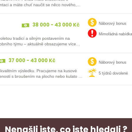
ntaci a máte chuť naučit se něco nového,
38 000 - 43 000 Kč
Náborový bonus
Mimořádná nabídk
uholetou tradicí a silným postavením na
robního týmu – aktuálně obsazujeme více
37 000 - 43 000 Kč
Náborový bonus
 kvalitním výsledku. Pracujeme na kusové
5 týdnů dovolené
enosti s broušením na plocho nebo kulato –
Nenašli jste, co jste hledali ?