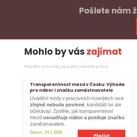
Pošlete nám ž
Mohlo by vás
zajímat
Přečtěte si novinky ze světa nabídek práce
Transparentnost mezd v Česku: Výhoda
pro nábor i značku zaměstnavatele
Uvádění mzdy v pracovních inzerátech sice
zřejmě nebude povinné
, kandidáti ho ale
očekávají. Zjistěte, jak transparentnost
mezd
usnadňuje nábor a posiluje značku
zaměstnavatele.
Datum: 24.7.2026
Přečíst