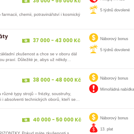
35 000 - 55 000 Kč
5 týdnů dovolené
 farmacii, chemii, potravinářství i kosmický
dáty
37 000 - 43 000 Kč
Náborový bonus
5 týdnů dovolené
ákladní zkušenost a chce se v oboru dál
38 000 - 48 000 Kč
Náborový bonus
Mimořádná nabídk
různé typy strojů – frézky, soustruhy,
i i absolventi technických oborů, kteří se…
40 000 - 50 000 Kč
Náborový bonus
13. plat
IZONTKY. Pokud máte zkušenosti s