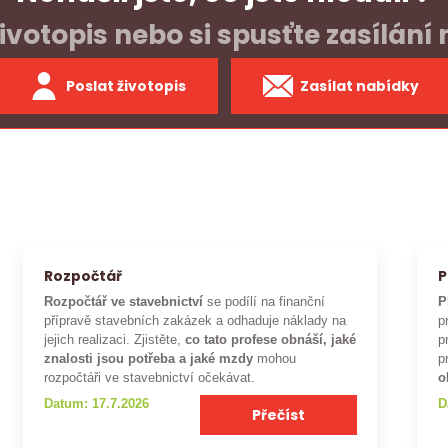
ivotopis nebo si spusťte zasílání
Poslat životopis
Zasílat nabídky
Rozpočtář
P
Rozpočtář ve stavebnictví
se podílí na finanční
P
přípravě stavebních zakázek a odhaduje náklady na
p
jejich realizaci. Zjistěte,
co tato profese obnáší, jaké
p
znalosti jsou potřeba a jaké mzdy
mohou
p
rozpočtáři ve stavebnictví očekávat.
o
Datum: 17.7.2026
D
Přečíst