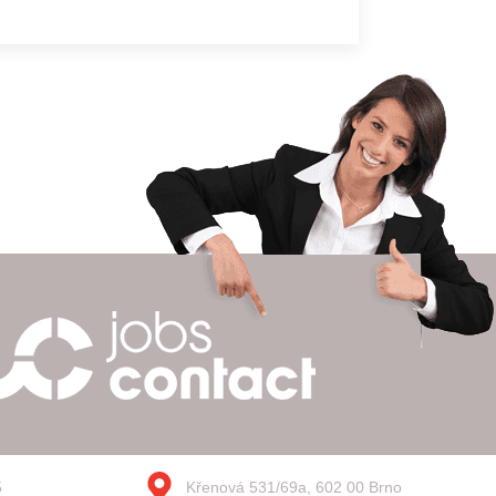
5
Křenová 531/69a, 602 00 Brno