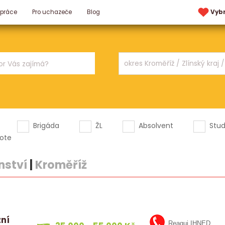
 práce
Pro uchazeče
Blog
Vyb
Brigáda
ŽL
Absolvent
Stu
ote
nství
|
Kroměříž
zní
Reaguj IHNED