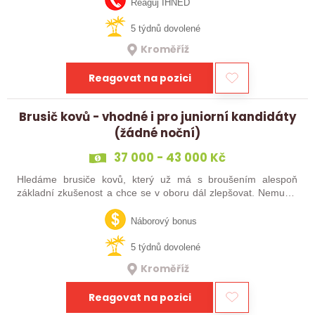
Reaguj IHNED
5 týdnů dovolené
Kroměříž
Reagovat na pozici
Brusič kovů - vhodné i pro juniorní kandidáty
(žádné noční)
37 000 - 43 000 Kč
Hledáme brusiče kovů, který už má s broušením alespoň
základní zkušenost a chce se v oboru dál zlepšovat. Nemusíš
být samostatný specialista s dlouholetou praxí. Důležité je,
abys už někdy pracoval…
Náborový bonus
5 týdnů dovolené
Kroměříž
Reagovat na pozici