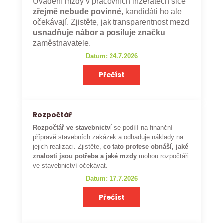
Uvádění mzdy v pracovních inzerátech sice
zřejmě nebude povinné
, kandidáti ho ale
očekávají. Zjistěte, jak transparentnost mezd
usnadňuje nábor a posiluje značku
zaměstnavatele.
Datum: 24.7.2026
Přečíst
Rozpočtář
Rozpočtář ve stavebnictví
se podílí na finanční
přípravě stavebních zakázek a odhaduje náklady na
jejich realizaci. Zjistěte,
co tato profese obnáší, jaké
znalosti jsou potřeba a jaké mzdy
mohou rozpočtáři
ve stavebnictví očekávat.
Datum: 17.7.2026
Přečíst