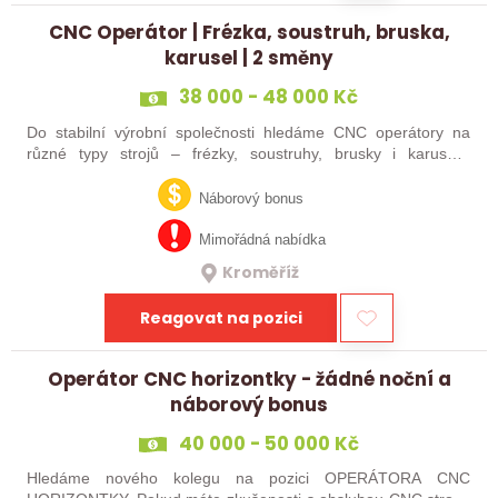
CNC Operátor | Frézka, soustruh, bruska,
karusel | 2 směny
38 000 - 48 000 Kč
Do stabilní výrobní společnosti hledáme CNC operátory na
různé typy strojů – frézky, soustruhy, brusky i karusely.
Uplatnění u nás najdou zkušení obráběči i absolventi
technických oborů, kteří se…
Náborový bonus
Mimořádná nabídka
Kroměříž
Reagovat na pozici
Operátor CNC horizontky - žádné noční a
náborový bonus
40 000 - 50 000 Kč
Hledáme nového kolegu na pozici OPERÁTORA CNC