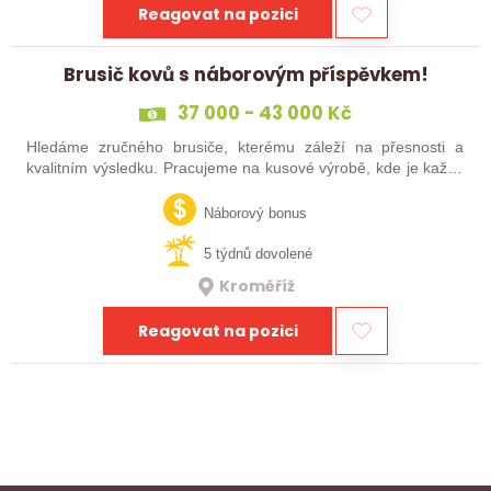
Reagovat na pozici
Brusič kovů s náborovým příspěvkem!
37 000 - 43 000 Kč
Hledáme zručného brusiče, kterému záleží na přesnosti a
kvalitním výsledku. Pracujeme na kusové výrobě, kde je každý
výrobek originál. Pokud už máš zkušenosti s broušením na
plocho nebo kulato – nebo…
Náborový bonus
5 týdnů dovolené
Kroměříž
Reagovat na pozici