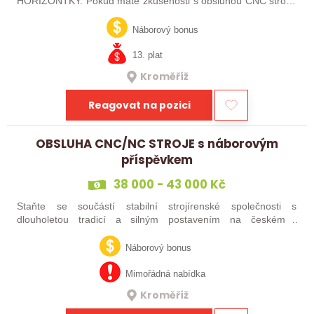
HORIZONTKY. Pokud máte zkušenosti s obsluhou CNC strojů,
orientujete se ve výkresové dokumentaci a máte chuť naučit se
něco nového, pak jste ideálním…
Náborový bonus
13. plat
Kroměříž
Reagovat na pozici
OBSLUHA CNC/NC STROJE s náborovým
příspěvkem
38 000 - 43 000 Kč
Staňte se součástí stabilní strojírenské společnosti s
dlouholetou tradicí a silným postavením na českém i
zahraničním trhu. Hledáme posily do našeho výrobního týmu –
aktuálně obsazujeme více typů…
Náborový bonus
Mimořádná nabídka
Kroměříž