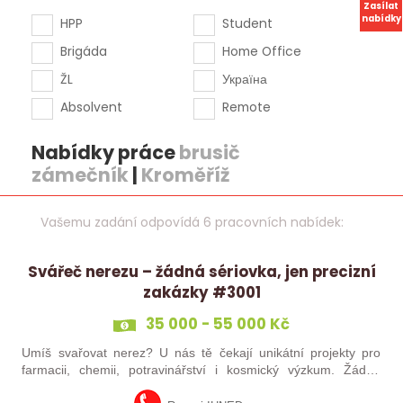
Zasílat
nabídky
HPP
Student
Brigáda
Home Office
ŽL
Україна
Absolvent
Remote
Nabídky práce
brusič
zámečník
|
Kroměříž
Vašemu zadání odpovídá 6 pracovních nabídek:
Svářeč nerezu – žádná sériovka, jen precizní
zakázky #3001
35 000 - 55 000 Kč
Umíš svařovat nerez? U nás tě čekají unikátní projekty pro
farmacii, chemii, potravinářství i kosmický výzkum. Žádná
rutina, ale precizní práce, která má smysl.