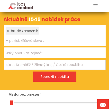
Aktuálně
1545
nabídek práce
×
brusič zámečník
Mzda
bez omezení