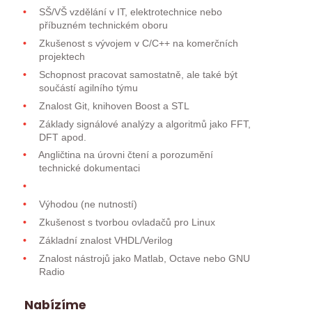
SŠ/VŠ vzdělání v IT, elektrotechnice nebo
příbuzném technickém oboru
Zkušenost s vývojem v C/C++ na komerčních
projektech
Schopnost pracovat samostatně, ale také být
součástí agilního týmu
Znalost Git, knihoven Boost a STL
Základy signálové analýzy a algoritmů jako FFT,
DFT apod.
Angličtina na úrovni čtení a porozumění
technické dokumentaci
Výhodou (ne nutností)
Zkušenost s tvorbou ovladačů pro Linux
Základní znalost VHDL/Verilog
Znalost nástrojů jako Matlab, Octave nebo GNU
Radio
Nabízíme