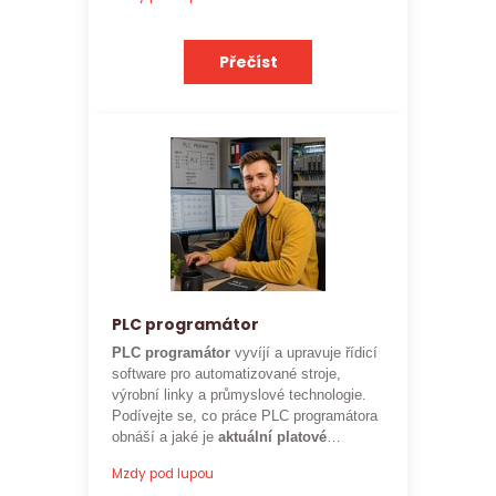
očekávat.
Přečíst
PLC programátor
PLC programátor
vyvíjí a upravuje řídicí
software pro automatizované stroje,
výrobní linky a průmyslové technologie.
Podívejte se, co práce PLC programátora
obnáší a jaké je
aktuální platové
ohodnocení
této profese.
Mzdy pod lupou