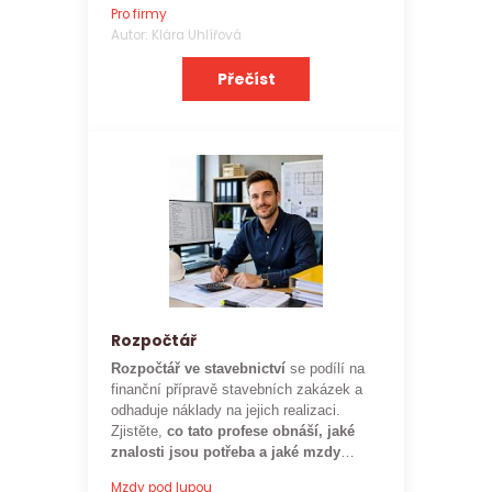
Pro firmy
zaměstnavatele.
Autor: Klára Uhlířová
Přečíst
Rozpočtář
Rozpočtář ve stavebnictví
se podílí na
finanční přípravě stavebních zakázek a
odhaduje náklady na jejich realizaci.
Zjistěte,
co tato profese obnáší, jaké
znalosti jsou potřeba a jaké mzdy
mohou rozpočtáři ve stavebnictví
Mzdy pod lupou