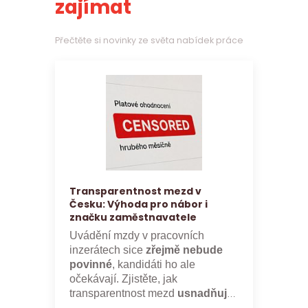
zajímat
Přečtěte si novinky ze světa nabídek práce
Transparentnost mezd v
Česku: Výhoda pro nábor i
značku zaměstnavatele
Uvádění mzdy v pracovních
inzerátech sice
zřejmě nebude
povinné
, kandidáti ho ale
očekávají. Zjistěte, jak
transparentnost mezd
usnadňuje
nábor a posiluje značku