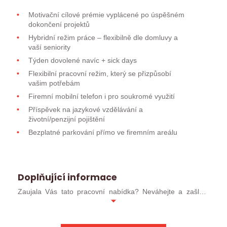
Motivační cílové prémie vyplácené po úspěšném
dokončení projektů
Hybridní režim práce – flexibilně dle domluvy a
vaší seniority
Týden dovolené navíc + sick days
Flexibilní pracovní režim, který se přizpůsobí
vašim potřebám
Firemní mobilní telefon i pro soukromé využití
Příspěvek na jazykové vzdělávání a
životní/penzijní pojištění
Bezplatné parkování přímo ve firemním areálu
Doplňující informace
Zaujala Vás tato pracovní nabídka? Neváhejte a zašlete
svůj profesní životopis ve formátu MS WORD (ideálně
.docx). Pokud jste již u nás absolvoval/a pohovor, můžete
kontaktovat přímo svého konzultanta.