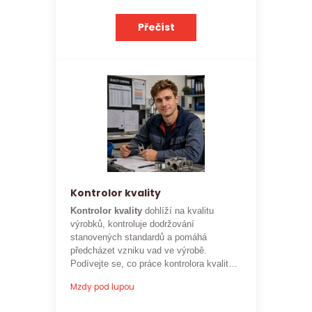
Přečíst
Kontrolor kvality
Kontrolor kvality
dohlíží na kvalitu
výrobků, kontroluje dodržování
stanovených standardů a pomáhá
předcházet vzniku vad ve výrobě.
Podívejte se, co práce kontrolora kvality
obnáší a jaké je
aktuální platové
Mzdy pod lupou
ohodnocení této profese
.