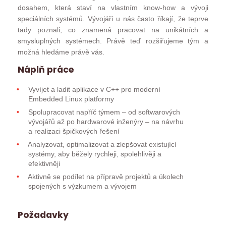
dosahem, která staví na vlastním know-how a vývoji
speciálních systémů. Vývojáři u nás často říkají, že teprve
tady poznali, co znamená pracovat na unikátních a
smysluplných systémech. Právě teď rozšiřujeme tým a
možná hledáme právě vás.
Náplň práce
Vyvíjet a ladit aplikace v C++ pro moderní
Embedded Linux platformy
Spolupracovat napříč týmem – od softwarových
vývojářů až po hardwarové inženýry – na návrhu
a realizaci špičkových řešení
Analyzovat, optimalizovat a zlepšovat existující
systémy, aby běžely rychleji, spolehlivěji a
efektivněji
Aktivně se podílet na přípravě projektů a úkolech
spojených s výzkumem a vývojem
Požadavky