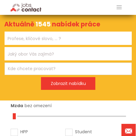
Aktuálně
1545
nabídek práce
Mzda
bez omezení
HPP
Student