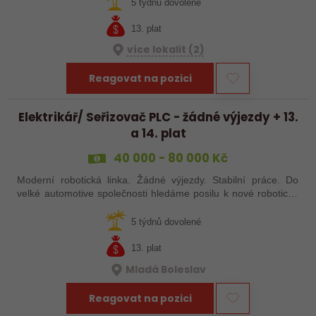
zákaznické kvality, který bude…
5 týdnů dovolené
13. plat
více lokalit (2)
Reagovat na pozici
Elektrikář/ Seřizovač PLC - žádné výjezdy + 13.
a 14. plat
40 000 - 80 000 Kč
Moderní robotická linka. Žádné výjezdy. Stabilní práce. Do
velké automotive společnosti hledáme posilu k nové robotické
lince. Hledáme šikovného elektrikáře nebo seřizovače, kterého
baví moderní…
5 týdnů dovolené
13. plat
Mladá Boleslav
Reagovat na pozici