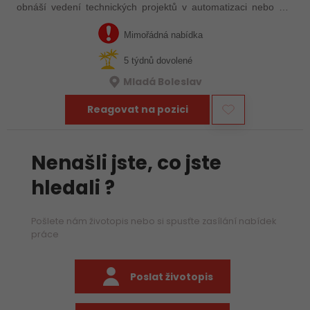
obnáší vedení technických projektů v automatizaci nebo má
zkušenosti s automatizačními výrobními linkami. S rostoucím
objemem zakázek proto…
Mimořádná nabídka
5 týdnů dovolené
Mladá Boleslav
Reagovat na pozici
Nenašli jste, co jste
hledali ?
Pošlete nám životopis nebo si spusťte zasílání nabídek
práce
Poslat životopis