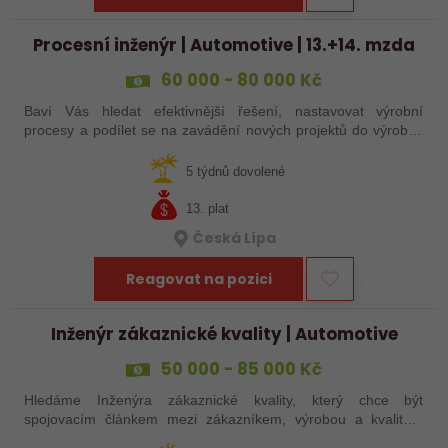
Procesní inženýr | Automotive | 13.+14. mzda
60 000 - 80 000 Kč
Baví Vás hledat efektivnější řešení, nastavovat výrobní
procesy a podílet se na zavádění nových projektů do výroby?
Přidejte se do mezinárodní výrobní společnosti, kde budete mít
možnost ovlivnit…
5 týdnů dovolené
13. plat
Česká Lípa
Reagovat na pozici
Inženýr zákaznické kvality | Automotive
50 000 - 85 000 Kč
Hledáme Inženýra zákaznické kvality, který chce být
spojovacím článkem mezi zákazníkem, výrobou a kvalitou.
Čeká vás role, kde nejde jen o tabulky a reporty, ale o reálné