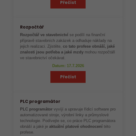
Přečíst
Rozpočtář
Rozpočtář ve stavebnictví
se podílí na finanční
přípravě stavebních zakázek a odhaduje náklady na
jejich realizaci. Zjistěte,
co tato profese obnáší, jaké
znalosti jsou potřeba a jaké mzdy
mohou rozpočtáři
ve stavebnictví očekávat.
Datum: 17.7.2026
Přečíst
PLC programátor
PLC programátor
vyvíjí a upravuje řídicí software pro
automatizované stroje, výrobní linky a průmyslové
technologie. Podívejte se, co práce PLC programátora
obnáší a jaké je
aktuální platové ohodnocení
této
profese.