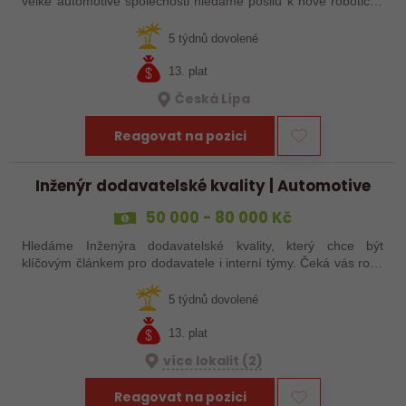
velké automotive společnosti hledáme posilu k nové robotické
lince. Hledáme šikovného elektrikáře nebo seřizovače, kterého
baví moderní…
5 týdnů dovolené
13. plat
Česká Lípa
Reagovat na pozici
Inženýr dodavatelské kvality | Automotive
50 000 - 80 000 Kč
Hledáme Inženýra dodavatelské kvality, který chce být
klíčovým článkem pro dodavatele i interní týmy. Čeká vás role,
kde nebudete pouze řešit reklamace, ale především hledat
příčiny problémů,…
5 týdnů dovolené
13. plat
více lokalit (2)
Reagovat na pozici