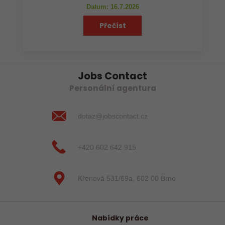
Datum: 16.7.2026
Přečíst
Jobs Contact
Personální agentura
dotaz@jobscontact.cz
+420 602 642 915
Křenová 531/69a, 602 00 Brno
Nabídky práce