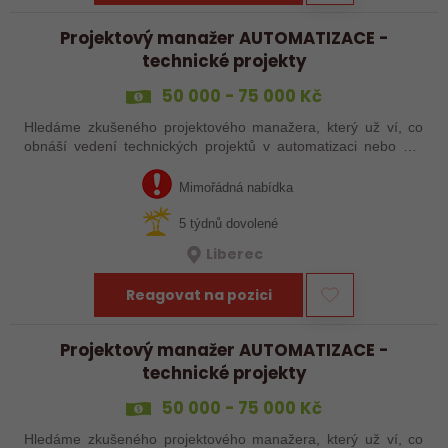
Projektový manažer AUTOMATIZACE -
technické projekty
50 000 - 75 000 Kč
Hledáme zkušeného projektového manažera, který už ví, co
obnáší vedení technických projektů v automatizaci nebo má
zkušenosti s automatizačními výrobními linkami. S rostoucím
objemem zakázek proto…
Mimořádná nabídka
5 týdnů dovolené
Liberec
Reagovat na pozici
Projektový manažer AUTOMATIZACE -
technické projekty
50 000 - 75 000 Kč
Hledáme zkušeného projektového manažera, který už ví, co