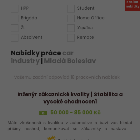
Zasílat
nabídky
HPP
Student
Brigáda
Home Office
ŽL
Україна
Absolvent
Remote
Nabídky práce
car
industry
|
Mladá Boleslav
Vašemu zadání odpovídá 18 pracovních nabídek:
Inženýr zákaznické kvality | Stabilita a
vysoké ohodnocení
50 000 - 85 000 Kč
Máte zkušenosti s kvalitou v automotive a baví vás hledat
příčiny neshod, komunikovat se zákazníky a nastavovat
efektivní řešení? Do našeho týmu hledáme Inženýra