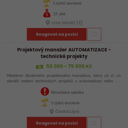
řešení problémů, hledání…
5 týdnů dovolené
13. plat
více lokalit (2)
Reagovat na pozici
Projektový manažer AUTOMATIZACE -
technické projekty
50 000 - 75 000 Kč
Hledáme zkušeného projektového manažera, který už ví, co
obnáší vedení technických projektů v automatizaci nebo má
zkušenosti s automatizačními výrobními linkami. S rostoucím
objemem zakázek proto…
Mimořádná nabídka
5 týdnů dovolené
Česká Lípa
Reagovat na pozici