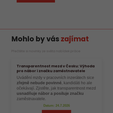
Mohlo by vás
zajímat
Přečtěte si novinky ze světa nabídek práce
Transparentnost mezd v Česku: Výhoda
pro nábor i značku zaměstnavatele
Uvádění mzdy v pracovních inzerátech sice
zřejmě nebude povinné
, kandidáti ho ale
očekávají. Zjistěte, jak transparentnost mezd
usnadňuje nábor a posiluje značku
zaměstnavatele.
Datum: 24.7.2026