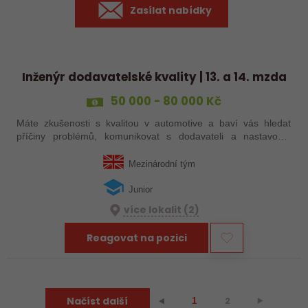
Zasílat nabídky
Inženýr dodavatelské kvality | 13. a 14. mzda
50 000 - 80 000 Kč
Máte zkušenosti s kvalitou v automotive a baví vás hledat
příčiny problémů, komunikovat s dodavateli a nastavovat
efektivní řešení? Do mezinárodního týmu hledáme Inženýra
dodavatelské kvality, který…
Mezinárodní tým
Junior
více lokalit (2)
Reagovat na pozici
Načíst další
2
⯈
⯇
1