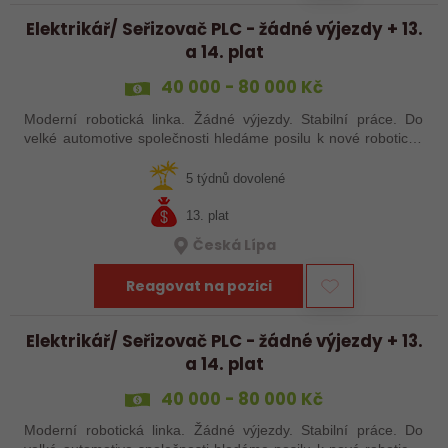
Elektrikář/ Seřizovač PLC - žádné výjezdy + 13.
a 14. plat
40 000 - 80 000 Kč
Moderní robotická linka. Žádné výjezdy. Stabilní práce. Do
velké automotive společnosti hledáme posilu k nové robotické
lince. Hledáme šikovného elektrikáře nebo seřizovače, kterého
baví moderní…
5 týdnů dovolené
13. plat
Česká Lípa
Reagovat na pozici
Elektrikář/ Seřizovač PLC - žádné výjezdy + 13.
a 14. plat
40 000 - 80 000 Kč
Moderní robotická linka. Žádné výjezdy. Stabilní práce. Do