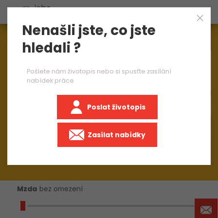
Nenašli jste, co jste
Aktuálně
1545
nabídek práce
hledali ?
×
car industry
Pošlete nám životopis nebo si spusťte zasílání
nabídek práce
Poslat životopis
+50 km
Zasílat nabídky
Mzda
bez omezení