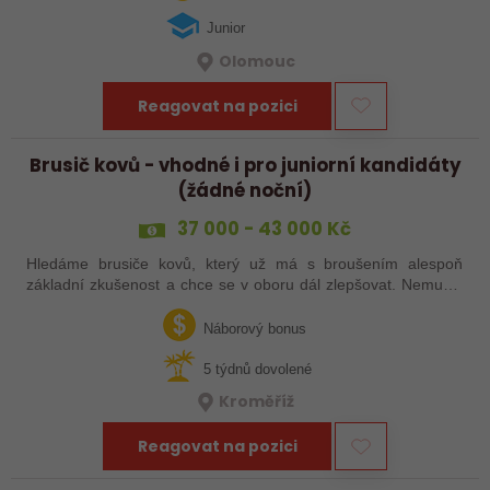
Junior
Olomouc
Reagovat na pozici
Brusič kovů - vhodné i pro juniorní kandidáty
(žádné noční)
37 000 - 43 000 Kč
Hledáme brusiče kovů, který už má s broušením alespoň
základní zkušenost a chce se v oboru dál zlepšovat. Nemusíš
být samostatný specialista s dlouholetou praxí. Důležité je,
abys už někdy pracoval…
Náborový bonus
5 týdnů dovolené
Kroměříž
Reagovat na pozici