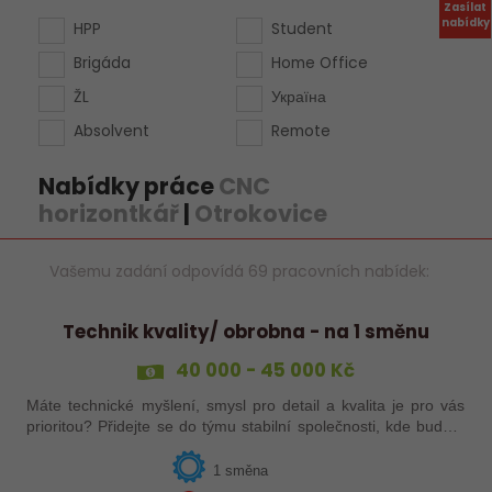
Zasílat
nabídky
HPP
Student
Brigáda
Home Office
ŽL
Україна
Absolvent
Remote
Nabídky práce
CNC
horizontkář
|
Otrokovice
Vašemu zadání odpovídá 69 pracovních nabídek:
Technik kvality/ obrobna - na 1 směnu
40 000 - 45 000 Kč
Máte technické myšlení, smysl pro detail a kvalita je pro vás
prioritou? Přidejte se do týmu stabilní společnosti, kde budete
mít možnost podílet se na zajištění kvality výroby a
spolupracovat s…
1 směna