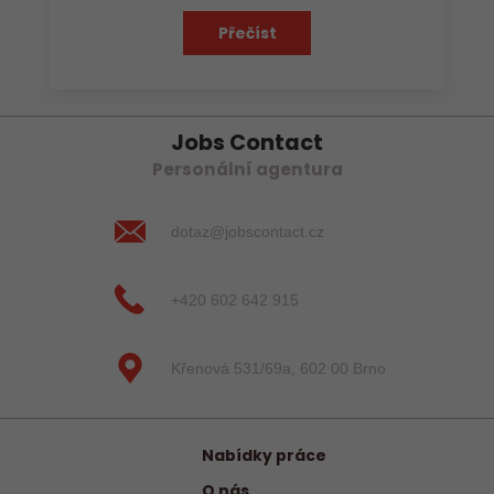
Přečíst
Jobs Contact
Personální agentura
dotaz@jobscontact.cz
+420 602 642 915
Křenová 531/69a, 602 00 Brno
Nabídky práce
O nás