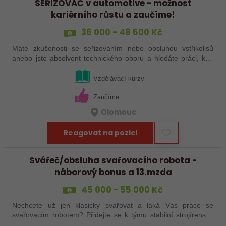
SEŘIZOVAČ v automotive - možnost
kariérního růstu a zaučíme!
36 000 - 48 500 Kč
Máte zkušenosti se seřizováním nebo obsluhou vstřikolisů
anebo jste absolvent technického oboru a hledáte práci, kde
se budete moci dále rozvíjet? Baví Vás technika, hledání
řešení a práce přímo ve…
Vzdělávací kurzy
Zaučíme
Olomouc
Reagovat na pozici
Svářeč/obsluha svařovacího robota -
náborový bonus a 13.mzda
45 000 - 55 000 Kč
Nechcete už jen klasicky svařovat a láká Vás práce se
svařovacím robotem? Přidejte se k týmu stabilní strojírenské
společnosti v Hranicích a využijte své zkušenosti se