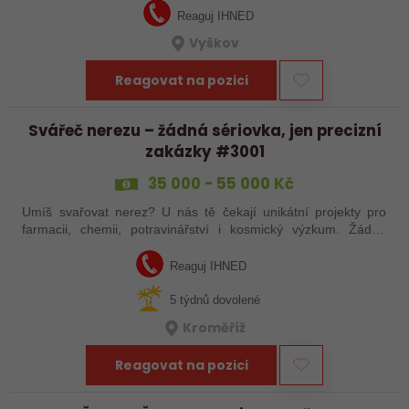
Reaguj IHNED
Vyškov
Reagovat na pozici
Svářeč nerezu – žádná sériovka, jen precizní
zakázky #3001
35 000 - 55 000 Kč
Umíš svařovat nerez? U nás tě čekají unikátní projekty pro
farmacii, chemii, potravinářství i kosmický výzkum. Žádná
rutina, ale precizní práce, která má smysl.
Reaguj IHNED
5 týdnů dovolené
Kroměříž
Reagovat na pozici