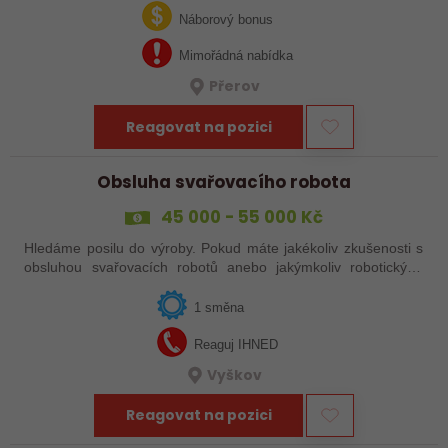
svařováním v moderní výrobě.…
Náborový bonus
Mimořádná nabídka
Přerov
Reagovat na pozici
Obsluha svařovacího robota
45 000 - 55 000 Kč
Hledáme posilu do výroby. Pokud máte jakékoliv zkušenosti s
obsluhou svařovacích robotů anebo jakýmkoliv robotickým,
strojním anebo i ručním svařováním, tak se nám neváhejte
ozvat!
1 směna
Reaguj IHNED
Vyškov
Reagovat na pozici