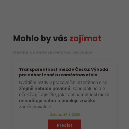
Mohlo by vás
zajímat
Přečtěte si novinky ze světa nabídek práce
Transparentnost mezd v Česku: Výhoda
pro nábor i značku zaměstnavatele
Uvádění mzdy v pracovních inzerátech sice
zřejmě nebude povinné
, kandidáti ho ale
očekávají. Zjistěte, jak transparentnost mezd
usnadňuje nábor a posiluje značku
zaměstnavatele.
Datum: 24.7.2026
Přečíst