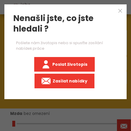
Nenašli jste, co jste
Aktuálně
1545
nabídek práce
hledali ?
×
CNC horizontkář
Pošlete nám životopis nebo si spusťte zasílání
nabídek práce
Poslat životopis
+50 km
Zasílat nabídky
Mzda
bez omezení