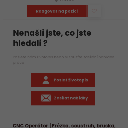
především práci na…
Reagovat na pozici
Nenašli jste, co jste
hledali ?
Pošlete nám životopis nebo si spusťte zasílání nabídek
práce
Poslat životopis
Zasílat nabídky
CNC Operátor | Frézka, soustruh, bruska,