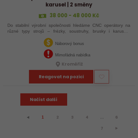
karusel | 2 směny
38 000 - 48 000 Kč
Do stabilní výrobní společnosti hledáme CNC operátory na
různé typy strojů – frézky, soustruhy, brusky i karusely.
Uplatnění u nás najdou zkušení obráběči i absolventi
technických oborů, kteří se…
Náborový bonus
Mimořádná nabídka
Kroměříž
Reagovat na pozici
Načíst další
2
3
4
...
6
⯇
1
7
⯈