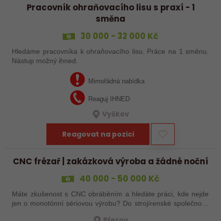
Pracovník ohraňovacího lisu s praxí - 1
směna
30 000 - 32 000 Kč
Hledáme pracovníka k ohraňovacího lisu. Práce na 1 směnu.
Nástup možný ihned.
Mimořádná nabídka
Reaguj IHNED
Vyškov
Reagovat na pozici
CNC frézař | zakázková výroba a žádné noční
40 000 - 50 000 Kč
Máte zkušenost s CNC obráběním a hledáte práci, kde nejde
jen o monotónní sériovou výrobu? Do strojírenské společnosti
hledáme zkušenějšího CNC obráběče, který se bude věnovat
Přerov