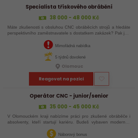
Specialista třískového obrábění
38 000 - 48 000 Kč
Máte zkušenosti s obsluhou CNC obráběcích strojů a hledáte
perspektivního zaměstnavatele s dostatkem zakázek? Pak jste
na správném inzerátu nabídky práce a reagujte zasláním
životopisu!
Mimořádná nabídka
5 týdnů dovolené
Olomouc
Reagovat na pozici
Operátor CNC - junior/senior
35 000 - 45 000 Kč
V Olomouckém kraji nabízíme práci pro zkušené obráběče i
absolventy, kteří startují kariéru. Budeš vybaven moderním
pracovním místem a spoustou benefitů. Pokud se chceš
dozvědět více, neváhej…
Náborový bonus