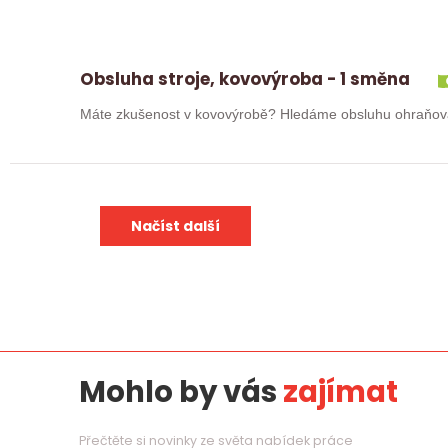
Obsluha stroje, kovovýroba - 1 směna
Načíst další
Mohlo by vás
zajímat
Přečtěte si novinky ze světa nabídek práce