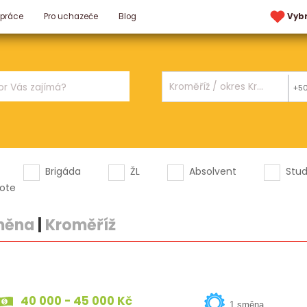
 práce
Pro uchazeče
Blog
Vyb
+5
Brigáda
ŽL
Absolvent
Stu
ote
měna
|
Kroměříž
40 000 - 45 000 Kč
1 směna