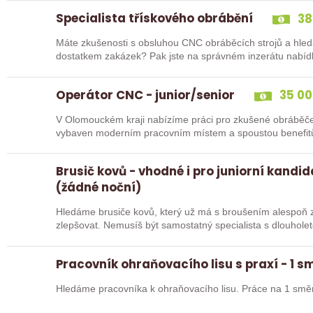
Specialista třískového obrábění
38
Máte zkušenosti s obsluhou CNC obráběcích strojů a hled
dostatkem zakázek? Pak jste na správném inzerátu nabídk
Operátor CNC - junior/senior
35 00
V Olomouckém kraji nabízíme práci pro zkušené obráběče i abso
Brusič kovů - vhodné i pro juniorní kandi
(žádné noční)
Hledáme brusiče kovů, který už má s broušením alespoň z
zlepšovat. Nemusíš být samostatný specialista s dlouholetou praxí. Důležité je, abys už někdy
pracoval…
Pracovník ohraňovacího lisu s praxí - 1 
Hledáme pracovníka k ohraňovacího lisu. Práce na 1 smě