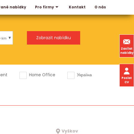
rané nabídky
Kontakt
O nás
Pro firmy
0 km
Zasílat
nabídky
dent
Home Office
Україна
Poslat
CV
Vyškov