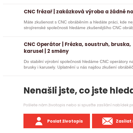
CNC frézař | zakázková výroba a žádné n
Máte zkušenost s CNC obráběním a hledáte práci, kde nejd
strojírenské společnosti hledáme zkušenějšího CNC obráb
na…
CNC Operátor | Frézka, soustruh, bruska,
karusel | 2 směny
Do stabilní výrobní společnosti hledáme CNC operátory na 
brusky i karusely. Uplatnění u nás najdou zkušení obráběč
Nenašli jste, co jste hleda
Pošlete nám životopis nebo si spusťte zasílání nabídek 
Poslat životopis
Zasílat