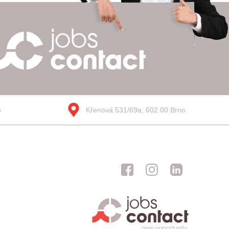
5
Křenová 531/69a, 602 00 Brno