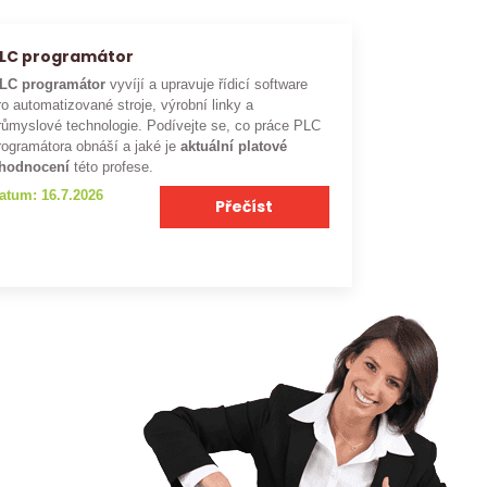
LC programátor
LC programátor
vyvíjí a upravuje řídicí software
ro automatizované stroje, výrobní linky a
růmyslové technologie. Podívejte se, co práce PLC
rogramátora obnáší a jaké je
aktuální platové
hodnocení
této profese.
atum: 16.7.2026
Přečíst