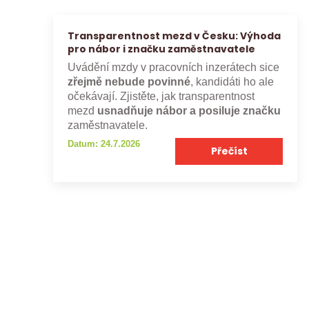
Transparentnost mezd v Česku: Výhoda
pro nábor i značku zaměstnavatele
Uvádění mzdy v pracovních inzerátech sice
zřejmě nebude povinné
, kandidáti ho ale
očekávají. Zjistěte, jak transparentnost
mezd
usnadňuje nábor a posiluje značku
zaměstnavatele.
Datum: 24.7.2026
Přečíst