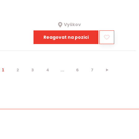
Vyškov
Reagovat na pozici
2
3
4
...
6
7
⯈
1