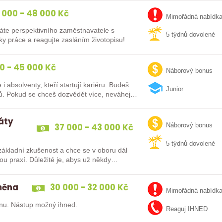
 000 - 48 000 Kč
Mimořádná nabídk
áte perspektivního zaměstnavatele s
5 týdnů dovolené
y práce a reagujte zasláním životopisu!
0 - 45 000 Kč
Náborový bonus
lventy, kteří startují kariéru. Budeš
Junior
vybaven moderním pracovním místem a spoustou benefitů. Pokud se chceš dozvědět více, neváhej…
dáty
37 000 - 43 000 Kč
Náborový bonus
5 týdnů dovolené
ákladní zkušenost a chce se v oboru dál
směna
30 000 - 32 000 Kč
Mimořádná nabídk
nu. Nástup možný ihned.
Reaguj IHNED