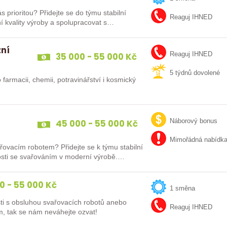
e do týmu stabilní
Reaguj IHNED
ní kvality výroby a spolupracovat s…
zní
35 000 - 55 000 Kč
Reaguj IHNED
5 týdnů dovolené
 farmacii, chemii, potravinářství i kosmický
45 000 - 55 000 Kč
Náborový bonus
Mimořádná nabídk
řovacím robotem? Přidejte se k týmu stabilní
enosti se svařováním v moderní výrobě.…
0 - 55 000 Kč
1 směna
ti s obsluhou svařovacích robotů anebo
Reaguj IHNED
m, tak se nám neváhejte ozvat!