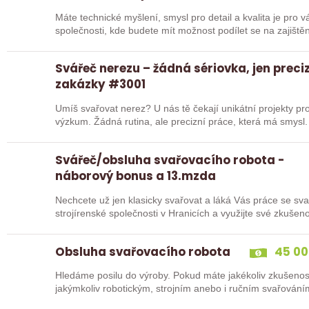
Máte technické myšlení, smysl pro detail a kvalita je pro vás prioritou? Přidejte s
společnosti, kde budete mít možnost podílet se na zajiště
Svářeč nerezu – žádná sériovka, jen preci
zakázky #3001
Umíš svařovat nerez? U nás tě čekají unikátní projekty pro
výzkum. Žádná rutina, ale precizní práce, která má smysl.
Svářeč/obsluha svařovacího robota -
náborový bonus a 13.mzda
Nechcete už jen klasicky svařovat a láká Vás práce se sva
strojírenské společnosti v Hranicích a využijte své zkuš
Obsluha svařovacího robota
45 00
Hledáme posilu do výroby. Pokud máte jakékoliv zkušenos
jakýmkoliv robotickým, strojním anebo i ručním svařování