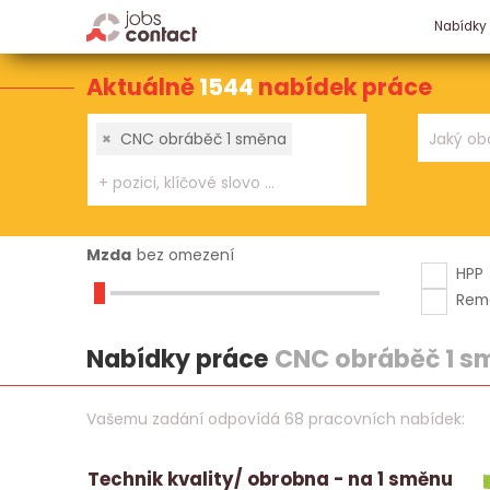
Nabídky
Aktuálně
1544
nabídek práce
×
CNC obráběč 1 směna
Mzda
bez omezení
HPP
Rem
Nabídky práce
CNC obráběč 1 s
Vašemu zadání odpovídá 68 pracovních nabídek:
Technik kvality/ obrobna - na 1 směnu