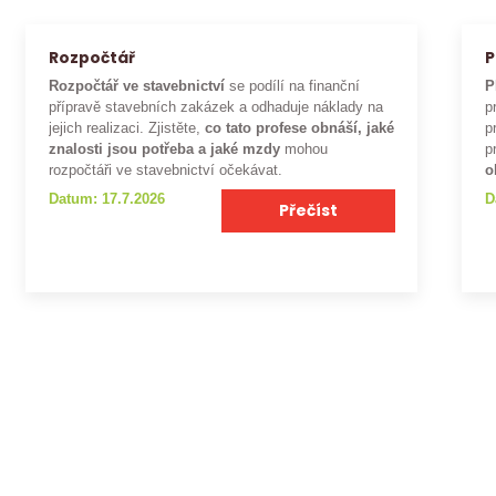
Rozpočtář
P
Rozpočtář ve stavebnictví
se podílí na finanční
P
přípravě stavebních zakázek a odhaduje náklady na
p
jejich realizaci. Zjistěte,
co tato profese obnáší, jaké
p
znalosti jsou potřeba a jaké mzdy
mohou
p
rozpočtáři ve stavebnictví očekávat.
o
Datum: 17.7.2026
D
Přečíst