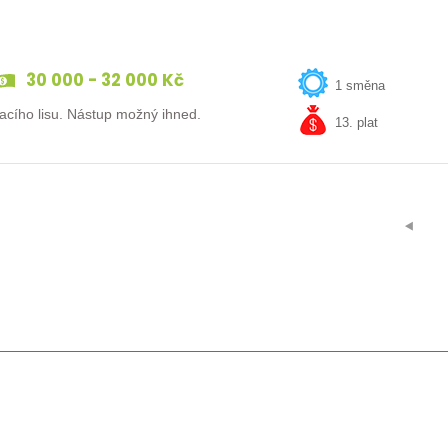
30 000 - 32 000 Kč
1 směna
Máte zkušenost v kovovýrobě? Hledáme obsluhu ohraňovacího lisu. Nástup možný ihned.
13. plat
⯇