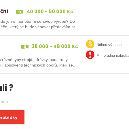
oční
40 000 - 50 000 Kč
e jen o monotónní sériovou výrobu? Do
ěče, který se bude věnovat především práci
38 000 - 48 000 Kč
Náborový bonus
Mimořádná nabídk
různé typy strojů – frézky, soustruhy,
i i absolventi technických oborů, kteří se…
li ?
práce
 nabídky