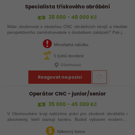
Specialista třískového obrábění
38 000 - 48 000 Kč
Máte zkušenosti s obsluhou CNC obráběcích strojů a hledáte
perspektivního zaměstnavatele s dostatkem zakázek? Pak jste
na správném inzerátu nabídky práce a reagujte zasláním
životopisu!
Mimořádná nabídka
5 týdnů dovolené
Olomouc
Reagovat na pozici
Operátor CNC - junior/senior
35 000 - 45 000 Kč
V Olomouckém kraji nabízíme práci pro zkušené obráběče i
absolventy, kteří startují kariéru. Budeš vybaven moderním
pracovním místem a spoustou benefitů. Pokud se chceš
dozvědět více, neváhej…
Náborový bonus