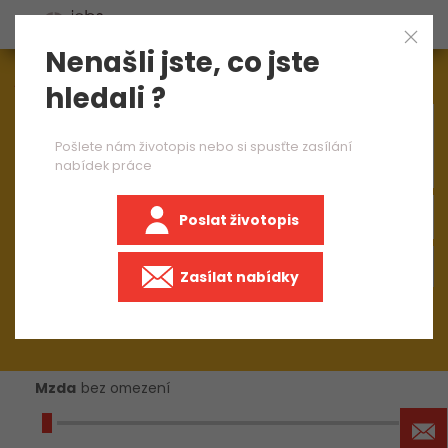
Nenašli jste, co jste
Aktuálně
1545
nabídek práce
hledali ?
×
CNC obráběč 2 směny
Pošlete nám životopis nebo si spusťte zasílání
nabídek práce
Poslat životopis
+50 km
Zasílat nabídky
Mzda
bez omezení