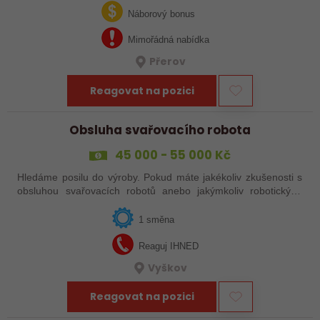
svařováním v moderní výrobě.…
Náborový bonus
Mimořádná nabídka
Přerov
Reagovat na pozici
Obsluha svařovacího robota
45 000 - 55 000 Kč
Hledáme posilu do výroby. Pokud máte jakékoliv zkušenosti s
obsluhou svařovacích robotů anebo jakýmkoliv robotickým,
strojním anebo i ručním svařováním, tak se nám neváhejte
ozvat!
1 směna
Reaguj IHNED
Vyškov
Reagovat na pozici