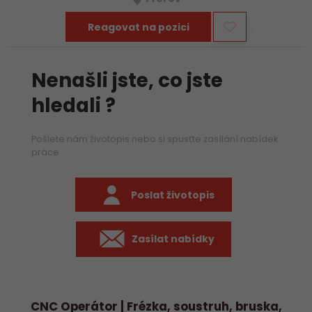
především práci na…
Reagovat na pozici
Nenašli jste, co jste
hledali ?
Pošlete nám životopis nebo si spusťte zasílání nabídek
práce
Poslat životopis
Zasílat nabídky
CNC Operátor | Frézka, soustruh, bruska,