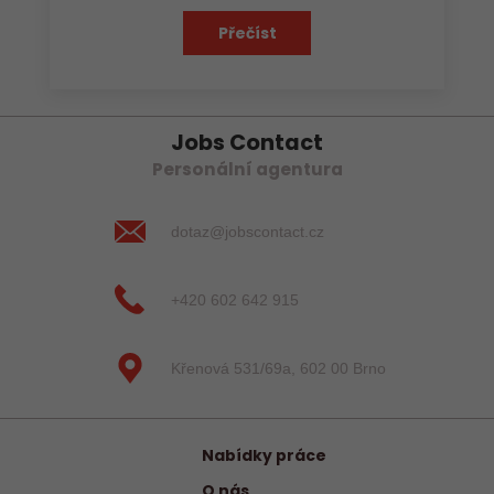
Přečíst
Jobs Contact
Personální agentura
dotaz@jobscontact.cz
+420 602 642 915
Křenová 531/69a, 602 00 Brno
Nabídky práce
O nás