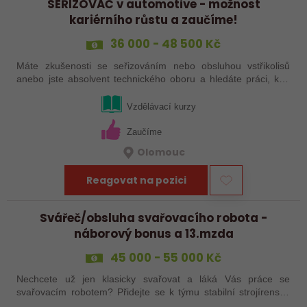
SEŘIZOVAČ v automotive - možnost
kariérního růstu a zaučíme!
36 000 - 48 500 Kč
Máte zkušenosti se seřizováním nebo obsluhou vstřikolisů
anebo jste absolvent technického oboru a hledáte práci, kde
se budete moci dále rozvíjet? Baví Vás technika, hledání
řešení a práce přímo ve…
Vzdělávací kurzy
Zaučíme
Olomouc
Reagovat na pozici
Svářeč/obsluha svařovacího robota -
náborový bonus a 13.mzda
45 000 - 55 000 Kč
Nechcete už jen klasicky svařovat a láká Vás práce se
svařovacím robotem? Přidejte se k týmu stabilní strojírenské
společnosti v Hranicích a využijte své zkušenosti se