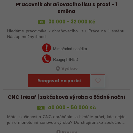
Pracovník ohraňovacího lisu s praxí - 1
směna
30 000 - 32 000 Kč
Hledáme pracovníka k ohraňovacího lisu. Práce na 1 směnu.
Nástup možný ihned.
Mimořádná nabídka
Reaguj IHNED
Vyškov
Reagovat na pozici
CNC frézař | zakázková výroba a žádné noční
40 000 - 50 000 Kč
Máte zkušenost s CNC obráběním a hledáte práci, kde nejde
jen o monotónní sériovou výrobu? Do strojírenské společnosti
hledáme zkušenějšího CNC obráběče, který se bude věnovat
Přerov