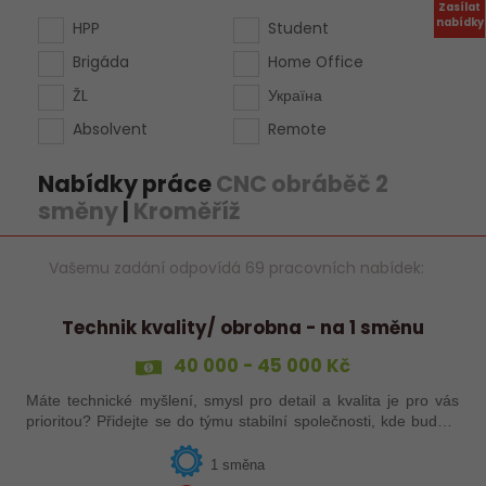
Zasílat
nabídky
HPP
Student
Brigáda
Home Office
ŽL
Україна
Absolvent
Remote
Nabídky práce
CNC obráběč 2
směny
|
Kroměříž
Vašemu zadání odpovídá 69 pracovních nabídek:
Technik kvality/ obrobna - na 1 směnu
40 000 - 45 000 Kč
Máte technické myšlení, smysl pro detail a kvalita je pro vás
prioritou? Přidejte se do týmu stabilní společnosti, kde budete
mít možnost podílet se na zajištění kvality výroby a
spolupracovat s…
1 směna