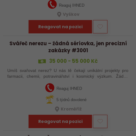
Reaguj IHNED
Vyškov
Reagovat na pozici
Svářeč nerezu – žádná sériovka, jen precizní
zakázky #3001
35 000 - 55 000 Kč
Umíš svařovat nerez? U nás tě čekají unikátní projekty pro
farmacii, chemii, potravinářství i kosmický výzkum. Žádná
rutina, ale precizní práce, která má smysl.
Reaguj IHNED
5 týdnů dovolené
Kroměříž
Reagovat na pozici