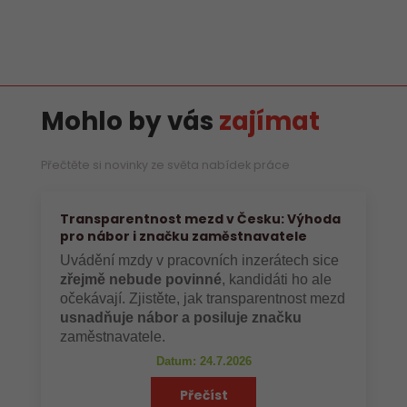
Mohlo by vás
zajímat
Přečtěte si novinky ze světa nabídek práce
Transparentnost mezd v Česku: Výhoda
pro nábor i značku zaměstnavatele
Uvádění mzdy v pracovních inzerátech sice
zřejmě nebude povinné
, kandidáti ho ale
očekávají. Zjistěte, jak transparentnost mezd
usnadňuje nábor a posiluje značku
zaměstnavatele.
Datum: 24.7.2026
Přečíst