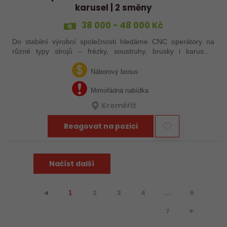
karusel | 2 směny
38 000 - 48 000 Kč
Do stabilní výrobní společnosti hledáme CNC operátory na
různé typy strojů – frézky, soustruhy, brusky i karusely.
Uplatnění u nás najdou zkušení obráběči i absolventi
technických oborů, kteří se…
Náborový bonus
Mimořádná nabídka
Kroměříž
Reagovat na pozici
Načíst další
2
3
4
...
6
⯇
1
7
⯈