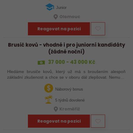
Junior
Olomouc
Reagovat na pozici
Brusič kovů - vhodné i pro juniorní kandidáty
(žádné noční)
37 000 - 43 000 Kč
Hledáme brusiče kovů, který už má s broušením alespoň
základní zkušenost a chce se v oboru dál zlepšovat. Nemusíš
být samostatný specialista s dlouholetou praxí. Důležité je,
abys už někdy pracoval…
Náborový bonus
5 týdnů dovolené
Kroměříž
Reagovat na pozici