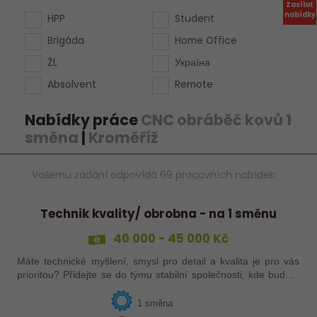
Zasílat
nabídky
HPP
Student
Brigáda
Home Office
ŽL
Україна
Absolvent
Remote
Nabídky práce
CNC obráběč kovů 1
směna
|
Kroměříž
Vašemu zadání odpovídá 69 pracovních nabídek:
Technik kvality/ obrobna - na 1 směnu
40 000 - 45 000 Kč
Máte technické myšlení, smysl pro detail a kvalita je pro vás
prioritou? Přidejte se do týmu stabilní společnosti, kde budete
mít možnost podílet se na zajištění kvality výroby a
spolupracovat s…
1 směna