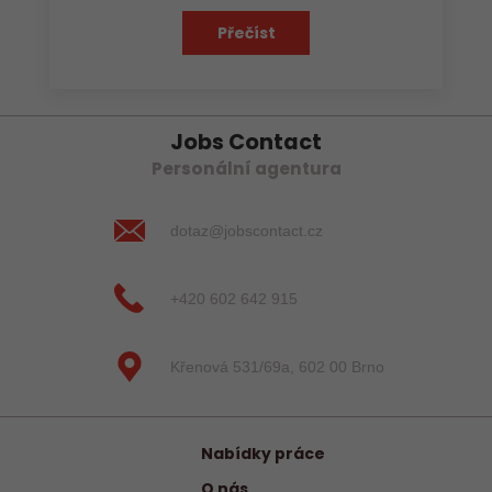
Přečíst
Jobs Contact
Personální agentura
dotaz@jobscontact.cz
+420 602 642 915
Křenová 531/69a, 602 00 Brno
Nabídky práce
O nás