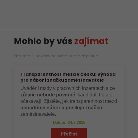
Mohlo by vás
zajímat
Přečtěte si novinky ze světa nabídek práce
Transparentnost mezd v Česku: Výhoda
pro nábor i značku zaměstnavatele
Uvádění mzdy v pracovních inzerátech sice
zřejmě nebude povinné
, kandidáti ho ale
očekávají. Zjistěte, jak transparentnost mezd
usnadňuje nábor a posiluje značku
zaměstnavatele.
Datum: 24.7.2026
Přečíst