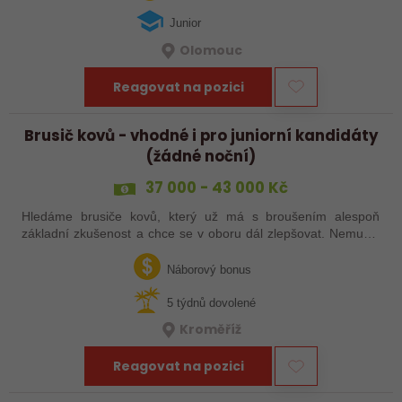
Junior
Olomouc
Reagovat na pozici
Brusič kovů - vhodné i pro juniorní kandidáty
(žádné noční)
37 000 - 43 000 Kč
Hledáme brusiče kovů, který už má s broušením alespoň
základní zkušenost a chce se v oboru dál zlepšovat. Nemusíš
být samostatný specialista s dlouholetou praxí. Důležité je,
abys už někdy pracoval…
Náborový bonus
5 týdnů dovolené
Kroměříž
Reagovat na pozici