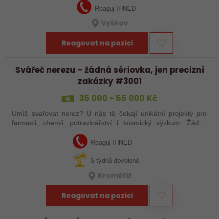
Reaguj IHNED
Vyškov
Reagovat na pozici
Svářeč nerezu – žádná sériovka, jen precizní
zakázky #3001
35 000 - 55 000 Kč
Umíš svařovat nerez? U nás tě čekají unikátní projekty pro
farmacii, chemii, potravinářství i kosmický výzkum. Žádná
rutina, ale precizní práce, která má smysl.
Reaguj IHNED
5 týdnů dovolené
Kroměříž
Reagovat na pozici