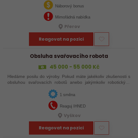
svařováním v moderní výrobě.…
Náborový bonus
Mimořádná nabídka
Přerov
Reagovat na pozici
Obsluha svařovacího robota
45 000 - 55 000 Kč
Hledáme posilu do výroby. Pokud máte jakékoliv zkušenosti s
obsluhou svařovacích robotů anebo jakýmkoliv robotickým,
strojním anebo i ručním svařováním, tak se nám neváhejte
ozvat!
1 směna
Reaguj IHNED
Vyškov
Reagovat na pozici