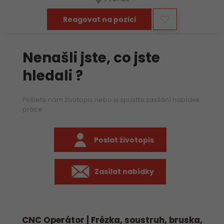
především práci na…
Reagovat na pozici
Nenašli jste, co jste
hledali ?
Pošlete nám životopis nebo si spusťte zasílání nabídek
práce
Poslat životopis
Zasílat nabídky
CNC Operátor | Frézka, soustruh, bruska,