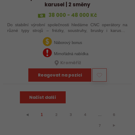
karusel | 2 směny
38 000 - 48 000 Kč
Do stabilní výrobní společnosti hledáme CNC operátory na
různé typy strojů – frézky, soustruhy, brusky i karusely.
Uplatnění u nás najdou zkušení obráběči i absolventi
technických oborů, kteří se…
Náborový bonus
Mimořádná nabídka
Kroměříž
Reagovat na pozici
Načíst další
2
3
4
...
6
⯇
1
7
⯈