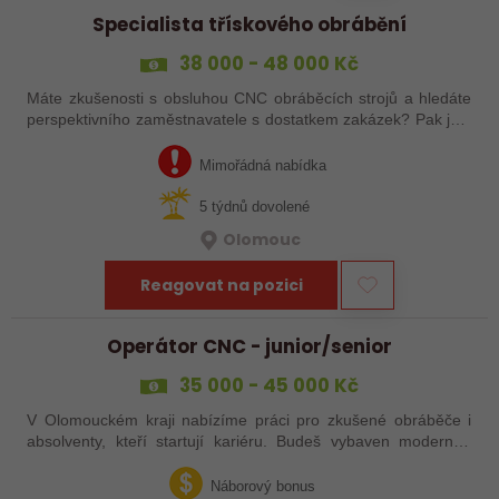
Specialista třískového obrábění
38 000 - 48 000 Kč
Máte zkušenosti s obsluhou CNC obráběcích strojů a hledáte
perspektivního zaměstnavatele s dostatkem zakázek? Pak jste
na správném inzerátu nabídky práce a reagujte zasláním
životopisu!
Mimořádná nabídka
5 týdnů dovolené
Olomouc
Reagovat na pozici
Operátor CNC - junior/senior
35 000 - 45 000 Kč
V Olomouckém kraji nabízíme práci pro zkušené obráběče i
absolventy, kteří startují kariéru. Budeš vybaven moderním
pracovním místem a spoustou benefitů. Pokud se chceš
dozvědět více, neváhej…
Náborový bonus