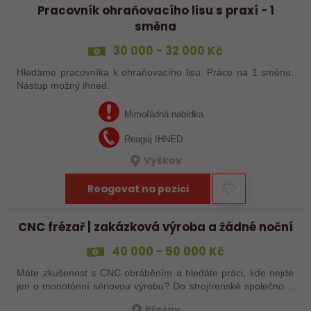
Pracovník ohraňovacího lisu s praxí - 1
směna
30 000 - 32 000 Kč
Hledáme pracovníka k ohraňovacího lisu. Práce na 1 směnu.
Nástup možný ihned.
Mimořádná nabídka
Reaguj IHNED
Vyškov
Reagovat na pozici
CNC frézař | zakázková výroba a žádné noční
40 000 - 50 000 Kč
Máte zkušenost s CNC obráběním a hledáte práci, kde nejde
jen o monotónní sériovou výrobu? Do strojírenské společnosti
hledáme zkušenějšího CNC obráběče, který se bude věnovat
Přerov