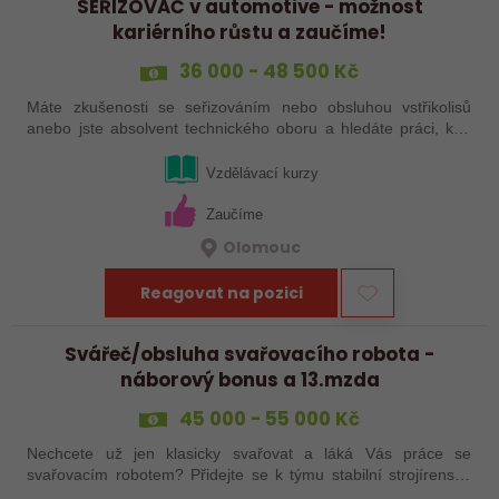
SEŘIZOVAČ v automotive - možnost
kariérního růstu a zaučíme!
36 000 - 48 500 Kč
Máte zkušenosti se seřizováním nebo obsluhou vstřikolisů
anebo jste absolvent technického oboru a hledáte práci, kde
se budete moci dále rozvíjet? Baví Vás technika, hledání
řešení a práce přímo ve…
Vzdělávací kurzy
Zaučíme
Olomouc
Reagovat na pozici
Svářeč/obsluha svařovacího robota -
náborový bonus a 13.mzda
45 000 - 55 000 Kč
Nechcete už jen klasicky svařovat a láká Vás práce se
svařovacím robotem? Přidejte se k týmu stabilní strojírenské
společnosti v Hranicích a využijte své zkušenosti se