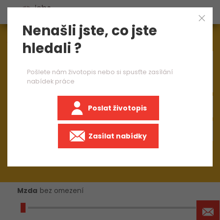
Nenašli jste, co jste
Aktuálně
1539
nabídek práce
hledali ?
×
CNC obráběč kovů 1 směna
Pošlete nám životopis nebo si spusťte zasílání
nabídek práce
Poslat životopis
+50 km
Zasílat nabídky
Mzda
bez omezení