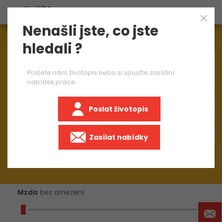
Nenašli jste, co jste
Aktuálně
1544
nabídek práce
hledali ?
×
CNC obráběč kovů 2 směny
Pošlete nám životopis nebo si spusťte zasílání
nabídek práce
Poslat životopis
+50 km
Zasílat nabídky
Mzda
bez omezení