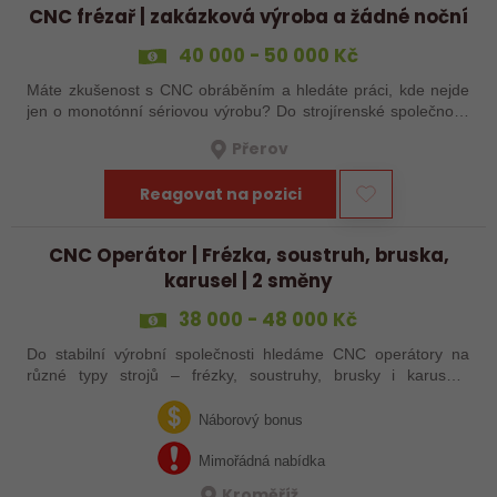
CNC frézař | zakázková výroba a žádné noční
40 000 - 50 000 Kč
Máte zkušenost s CNC obráběním a hledáte práci, kde nejde
jen o monotónní sériovou výrobu? Do strojírenské společnosti
hledáme zkušenějšího CNC obráběče, který se bude věnovat
Přerov
především práci na…
Reagovat na pozici
CNC Operátor | Frézka, soustruh, bruska,
karusel | 2 směny
38 000 - 48 000 Kč
Do stabilní výrobní společnosti hledáme CNC operátory na
různé typy strojů – frézky, soustruhy, brusky i karusely.
Uplatnění u nás najdou zkušení obráběči i absolventi
technických oborů, kteří se…
Náborový bonus
Mimořádná nabídka
Kroměříž