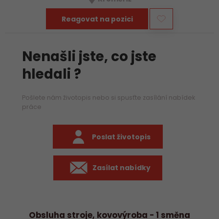
Reagovat na pozici
Nenašli jste, co jste
hledali ?
Pošlete nám životopis nebo si spusťte zasílání nabídek
práce
Poslat životopis
Zasílat nabídky
Obsluha stroje, kovovýroba - 1 směna