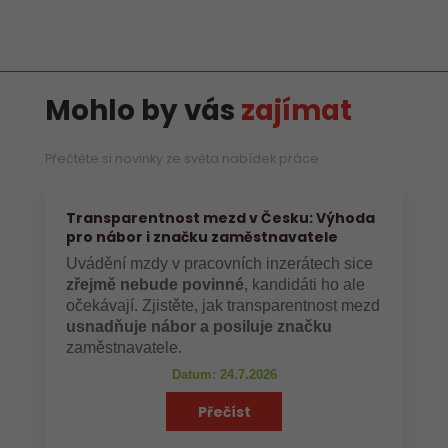
Mohlo by vás
zajímat
Přečtěte si novinky ze světa nabídek práce
Transparentnost mezd v Česku: Výhoda
pro nábor i značku zaměstnavatele
Uvádění mzdy v pracovních inzerátech sice
zřejmě nebude povinné
, kandidáti ho ale
očekávají. Zjistěte, jak transparentnost mezd
usnadňuje nábor a posiluje značku
zaměstnavatele.
Datum: 24.7.2026
Přečíst