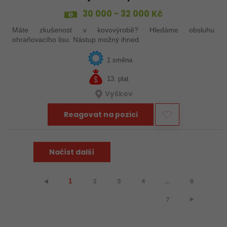
30 000 - 32 000 Kč
Máte zkušenost v kovovýrobě? Hledáme obsluhu
ohraňovacího lisu. Nástup možný ihned.
1 směna
13. plat
Vyškov
Reagovat na pozici
Načíst další
2
3
4
...
6
⯇
1
7
⯈