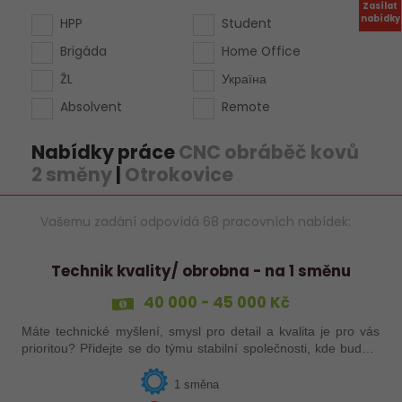
Zasílat
nabídky
HPP
Student
Brigáda
Home Office
ŽL
Україна
Absolvent
Remote
Nabídky práce
CNC obráběč kovů
2 směny
|
Otrokovice
Vašemu zadání odpovídá 68 pracovních nabídek:
Technik kvality/ obrobna - na 1 směnu
40 000 - 45 000 Kč
Máte technické myšlení, smysl pro detail a kvalita je pro vás
prioritou? Přidejte se do týmu stabilní společnosti, kde budete
mít možnost podílet se na zajištění kvality výroby a
spolupracovat s…
1 směna