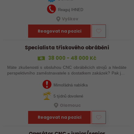
Reaguj IHNED
Vyškov
Reagovat na pozici
Specialista třískového obrábění
38 000 - 48 000 Kč
Máte zkušenosti s obsluhou CNC obráběcích strojů a hledáte
perspektivního zaměstnavatele s dostatkem zakázek? Pak jste
na správném inzerátu nabídky práce a reagujte zasláním
životopisu!
Mimořádná nabídka
5 týdnů dovolené
Olomouc
Reagovat na pozici
Operátor CNC - junior/senior