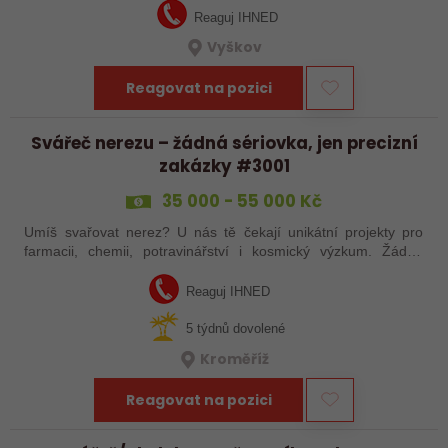
Reaguj IHNED
Vyškov
Reagovat na pozici
Svářeč nerezu – žádná sériovka, jen precizní
zakázky #3001
35 000 - 55 000 Kč
Umíš svařovat nerez? U nás tě čekají unikátní projekty pro
farmacii, chemii, potravinářství i kosmický výzkum. Žádná
rutina, ale precizní práce, která má smysl.
Reaguj IHNED
5 týdnů dovolené
Kroměříž
Reagovat na pozici