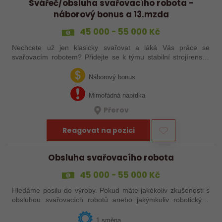
Svářeč/obsluha svařovacího robota -
náborový bonus a 13.mzda
45 000 - 55 000 Kč
Nechcete už jen klasicky svařovat a láká Vás práce se
svařovacím robotem? Přidejte se k týmu stabilní strojírenské
společnosti v Hranicích a využijte své zkušenosti se
svařováním v moderní výrobě.…
Náborový bonus
Mimořádná nabídka
Přerov
Reagovat na pozici
Obsluha svařovacího robota
45 000 - 55 000 Kč
Hledáme posilu do výroby. Pokud máte jakékoliv zkušenosti s
obsluhou svařovacích robotů anebo jakýmkoliv robotickým,
strojním anebo i ručním svařováním, tak se nám neváhejte
ozvat!
1 směna