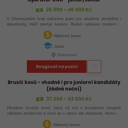
35 000 - 45 000 Kč
V Olomouckém kraji nabízíme práci pro zkušené obráběče i
absolventy, kteří startují kariéru. Budeš vybaven moderním
pracovním místem a spoustou benefitů. Pokud se chceš
dozvědět více, neváhej…
Náborový bonus
Junior
Olomouc
Reagovat na pozici
Brusič kovů - vhodné i pro juniorní kandidáty
(žádné noční)
37 000 - 43 000 Kč
Hledáme brusiče kovů, který už má s broušením alespoň
základní zkušenost a chce se v oboru dál zlepšovat. Nemusíš
být samostatný specialista s dlouholetou praxí. Důležité je,
abys už někdy pracoval…
Náborový bonus