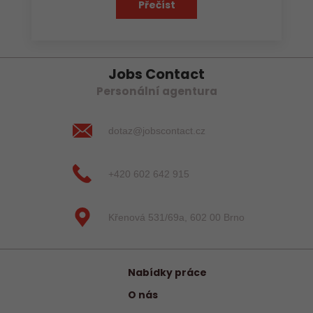
Přečíst
Jobs Contact
Personální agentura
dotaz@jobscontact.cz
+420 602 642 915
Křenová 531/69a, 602 00 Brno
Nabídky práce
O nás