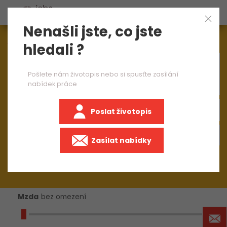
Nenašli jste, co jste
Aktuálně
1545
nabídek práce
hledali ?
×
CNC obráběč kovů
Pošlete nám životopis nebo si spusťte zasílání
nabídek práce
Poslat životopis
+50 km
Zasílat nabídky
Mzda
bez omezení