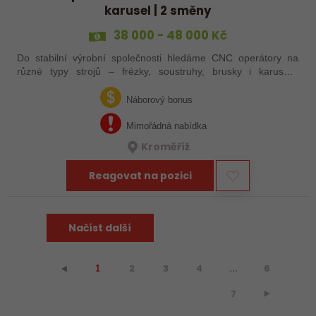
karusel | 2 směny
38 000 - 48 000 Kč
Do stabilní výrobní společnosti hledáme CNC operátory na
různé typy strojů – frézky, soustruhy, brusky i karusely.
Uplatnění u nás najdou zkušení obráběči i absolventi
technických oborů, kteří se…
Náborový bonus
Mimořádná nabídka
Kroměříž
Reagovat na pozici
Načíst další
2
3
4
...
6
⯇
1
7
⯈