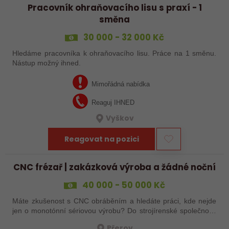
Pracovník ohraňovacího lisu s praxí - 1
směna
30 000 - 32 000 Kč
Hledáme pracovníka k ohraňovacího lisu. Práce na 1 směnu.
Nástup možný ihned.
Mimořádná nabídka
Reaguj IHNED
Vyškov
Reagovat na pozici
CNC frézař | zakázková výroba a žádné noční
40 000 - 50 000 Kč
Máte zkušenost s CNC obráběním a hledáte práci, kde nejde
jen o monotónní sériovou výrobu? Do strojírenské společnosti
hledáme zkušenějšího CNC obráběče, který se bude věnovat
Přerov