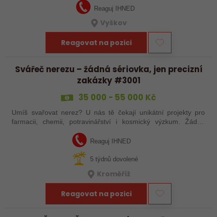
Reaguj IHNED
Vyškov
Reagovat na pozici
Svářeč nerezu – žádná sériovka, jen precizní
zakázky #3001
35 000 - 55 000 Kč
Umíš svařovat nerez? U nás tě čekají unikátní projekty pro
farmacii, chemii, potravinářství i kosmický výzkum. Žádná
rutina, ale precizní práce, která má smysl.
Reaguj IHNED
5 týdnů dovolené
Kroměříž
Reagovat na pozici