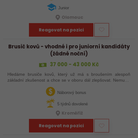
Junior
Olomouc
Reagovat na pozici
Brusič kovů - vhodné i pro juniorní kandidáty
(žádné noční)
37 000 - 43 000 Kč
Hledáme brusiče kovů, který už má s broušením alespoň
základní zkušenost a chce se v oboru dál zlepšovat. Nemusíš
být samostatný specialista s dlouholetou praxí. Důležité je,
abys už někdy pracoval…
Náborový bonus
5 týdnů dovolené
Kroměříž
Reagovat na pozici