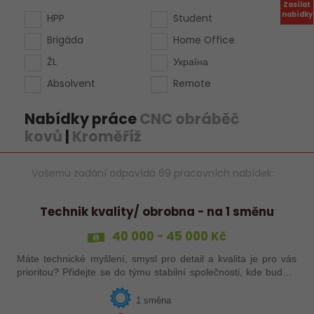
Zasílat
nabídky
HPP
Student
Brigáda
Home Office
ŽL
Україна
Absolvent
Remote
Nabídky práce
CNC obráběč
kovů
|
Kroměříž
Vašemu zadání odpovídá 69 pracovních nabídek:
Technik kvality/ obrobna - na 1 směnu
40 000 - 45 000 Kč
Máte technické myšlení, smysl pro detail a kvalita je pro vás
prioritou? Přidejte se do týmu stabilní společnosti, kde budete
mít možnost podílet se na zajištění kvality výroby a
spolupracovat s…
1 směna