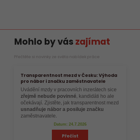
Mohlo by vás
zajímat
Přečtěte si novinky ze světa nabídek práce
Transparentnost mezd v Česku: Výhoda
pro nábor i značku zaměstnavatele
Uvádění mzdy v pracovních inzerátech sice
zřejmě nebude povinné
, kandidáti ho ale
očekávají. Zjistěte, jak transparentnost mezd
usnadňuje nábor a posiluje značku
zaměstnavatele.
Datum: 24.7.2026
Přečíst