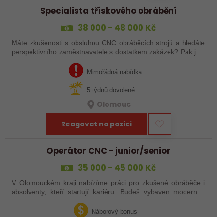
Specialista třískového obrábění
38 000 - 48 000 Kč
Máte zkušenosti s obsluhou CNC obráběcích strojů a hledáte
perspektivního zaměstnavatele s dostatkem zakázek? Pak jste
na správném inzerátu nabídky práce a reagujte zasláním
životopisu!
Mimořádná nabídka
5 týdnů dovolené
Olomouc
Reagovat na pozici
Operátor CNC - junior/senior
35 000 - 45 000 Kč
V Olomouckém kraji nabízíme práci pro zkušené obráběče i
absolventy, kteří startují kariéru. Budeš vybaven moderním
pracovním místem a spoustou benefitů. Pokud se chceš
dozvědět více, neváhej…
Náborový bonus