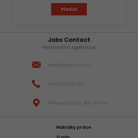
Přečíst
Jobs Contact
Personální agentura
dotaz@jobscontact.cz
+420 602 642 915
Křenová 531/69a, 602 00 Brno
Nabídky práce
O nás