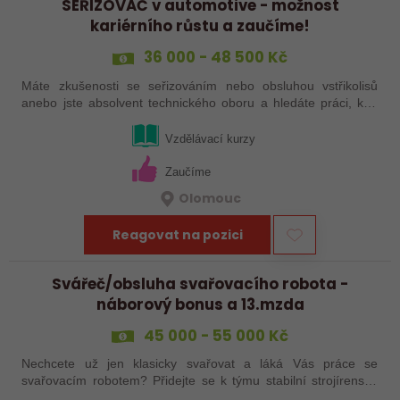
SEŘIZOVAČ v automotive - možnost
kariérního růstu a zaučíme!
36 000 - 48 500 Kč
Máte zkušenosti se seřizováním nebo obsluhou vstřikolisů
anebo jste absolvent technického oboru a hledáte práci, kde
se budete moci dále rozvíjet? Baví Vás technika, hledání
řešení a práce přímo ve…
Vzdělávací kurzy
Zaučíme
Olomouc
Reagovat na pozici
Svářeč/obsluha svařovacího robota -
náborový bonus a 13.mzda
45 000 - 55 000 Kč
Nechcete už jen klasicky svařovat a láká Vás práce se
svařovacím robotem? Přidejte se k týmu stabilní strojírenské
společnosti v Hranicích a využijte své zkušenosti se