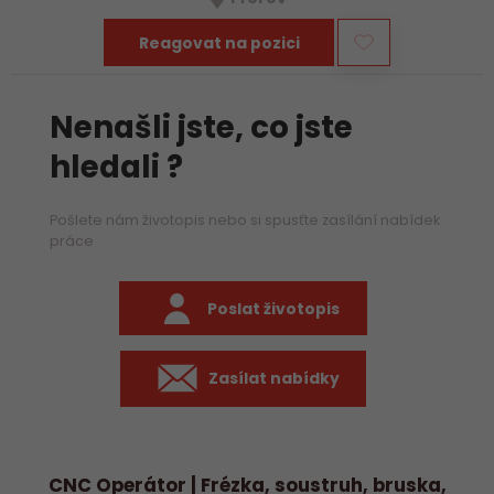
především práci na…
Reagovat na pozici
Nenašli jste, co jste
hledali ?
Pošlete nám životopis nebo si spusťte zasílání nabídek
práce
Poslat životopis
Zasílat nabídky
CNC Operátor | Frézka, soustruh, bruska,