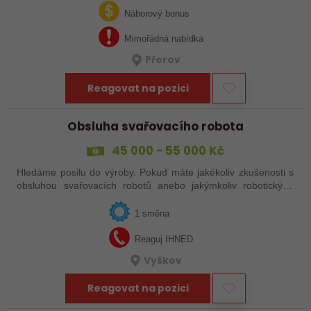
svařováním v moderní výrobě.…
Náborový bonus
Mimořádná nabídka
Přerov
Reagovat na pozici
Obsluha svařovacího robota
45 000 - 55 000 Kč
Hledáme posilu do výroby. Pokud máte jakékoliv zkušenosti s
obsluhou svařovacích robotů anebo jakýmkoliv robotickým,
strojním anebo i ručním svařováním, tak se nám neváhejte
ozvat!
1 směna
Reaguj IHNED
Vyškov
Reagovat na pozici