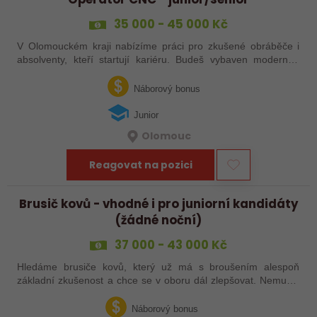
35 000 - 45 000 Kč
V Olomouckém kraji nabízíme práci pro zkušené obráběče i
absolventy, kteří startují kariéru. Budeš vybaven moderním
pracovním místem a spoustou benefitů. Pokud se chceš
dozvědět více, neváhej…
Náborový bonus
Junior
Olomouc
Reagovat na pozici
Brusič kovů - vhodné i pro juniorní kandidáty
(žádné noční)
37 000 - 43 000 Kč
Hledáme brusiče kovů, který už má s broušením alespoň
základní zkušenost a chce se v oboru dál zlepšovat. Nemusíš
být samostatný specialista s dlouholetou praxí. Důležité je,
abys už někdy pracoval…
Náborový bonus