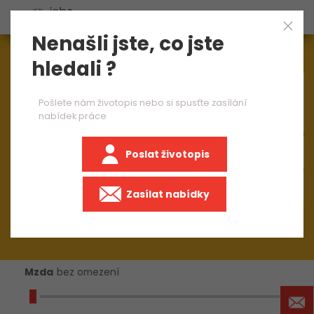
Nenašli jste, co jste
Aktuálně
1544
nabídek práce
hledali ?
×
CNC obsluha
Pošlete nám životopis nebo si spusťte zasílání
nabídek práce
Poslat životopis
+50 km
Zasílat nabídky
Mzda
bez omezení