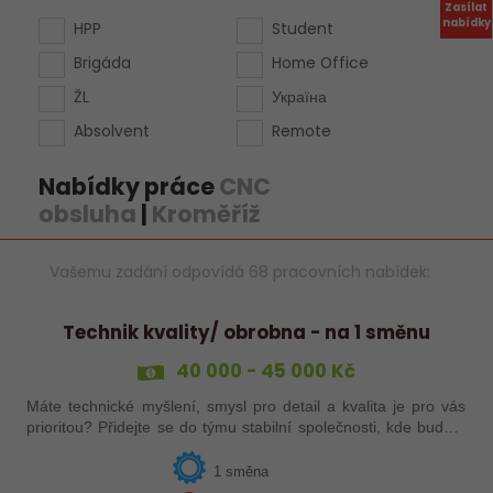
Zasílat
nabídky
HPP
Student
Brigáda
Home Office
ŽL
Україна
Absolvent
Remote
Nabídky práce
CNC
obsluha
|
Kroměříž
Vašemu zadání odpovídá 68 pracovních nabídek:
Technik kvality/ obrobna - na 1 směnu
40 000 - 45 000 Kč
Máte technické myšlení, smysl pro detail a kvalita je pro vás
prioritou? Přidejte se do týmu stabilní společnosti, kde budete
mít možnost podílet se na zajištění kvality výroby a
spolupracovat s…
1 směna