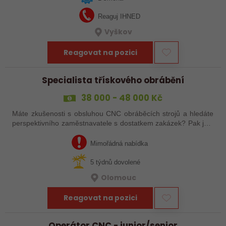
Reaguj IHNED
Vyškov
Reagovat na pozici
Specialista třískového obrábění
38 000 - 48 000 Kč
Máte zkušenosti s obsluhou CNC obráběcích strojů a hledáte
perspektivního zaměstnavatele s dostatkem zakázek? Pak jste
na správném inzerátu nabídky práce a reagujte zasláním
životopisu!
Mimořádná nabídka
5 týdnů dovolené
Olomouc
Reagovat na pozici
Operátor CNC - junior/senior