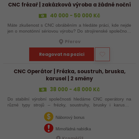
CNC frézař | zakázková výroba a žádné noční
40 000 - 50 000 Kč
Máte zkušenost s CNC obráběním a hledáte práci, kde nejde
jen o monotónní sériovou výrobu? Do strojírenské společnosti
hledáme zkušenějšího CNC obráběče, který se bude věnovat
Přerov
především práci na…
Reagovat na pozici
CNC Operátor | Frézka, soustruh, bruska,
karusel | 2 směny
38 000 - 48 000 Kč
Do stabilní výrobní společnosti hledáme CNC operátory na
různé typy strojů – frézky, soustruhy, brusky i karusely.
Uplatnění u nás najdou zkušení obráběči i absolventi
technických oborů, kteří se…
Náborový bonus
Mimořádná nabídka
Kroměříž