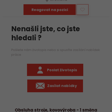
Reagovat na pozici
Nenašli jste, co jste
hledali ?
Pošlete nám životopis nebo si spusťte zasílání nabídek
práce
Poslat životopis
Zasílat nabídky
Obsluha stroje, kovovýroba - 1 směna