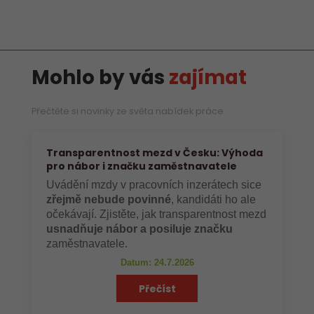
Mohlo by vás
zajímat
Přečtěte si novinky ze světa nabídek práce
Transparentnost mezd v Česku: Výhoda
pro nábor i značku zaměstnavatele
Uvádění mzdy v pracovních inzerátech sice
zřejmě nebude povinné
, kandidáti ho ale
očekávají. Zjistěte, jak transparentnost mezd
usnadňuje nábor a posiluje značku
zaměstnavatele.
Datum: 24.7.2026
Přečíst