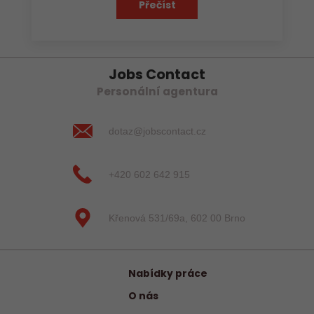
Přečíst
Jobs Contact
Personální agentura
dotaz@jobscontact.cz
+420 602 642 915
Křenová 531/69a, 602 00 Brno
Nabídky práce
O nás