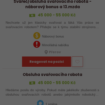
Svářeč/obsluha svařovacího robota -
náborový bonus a 13.mzda
45 000 - 55 000 Kč
Nechcete už jen klasicky svařovat a láká Vás práce se
svařovacím robotem? Přidejte se k týmu stabilní strojírenské
společnosti v Hranicích a využijte své zkušenosti se
svařováním v moderní výrobě.…
Náborový bonus
Mimořádná nabídka
Přerov
Reagovat na pozici
Obsluha svařovacího robota
45 000 - 55 000 Kč
Hledáme posilu do výroby. Pokud máte jakékoliv zkušenosti s
obsluhou svařovacích robotů anebo jakýmkoliv robotickým,
strojním anebo i ručním svařováním, tak se nám neváhejte
ozvat!
1 směna