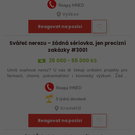
Reaguj IHNED
Vyškov
Reagovat na pozici
Svářeč nerezu – žádná sériovka, jen precizní
zakázky #3001
35 000 - 55 000 Kč
Umíš svařovat nerez? U nás tě čekají unikátní projekty pro
farmacii, chemii, potravinářství i kosmický výzkum. Žádná
rutina, ale precizní práce, která má smysl.
Reaguj IHNED
5 týdnů dovolené
Kroměříž
Reagovat na pozici