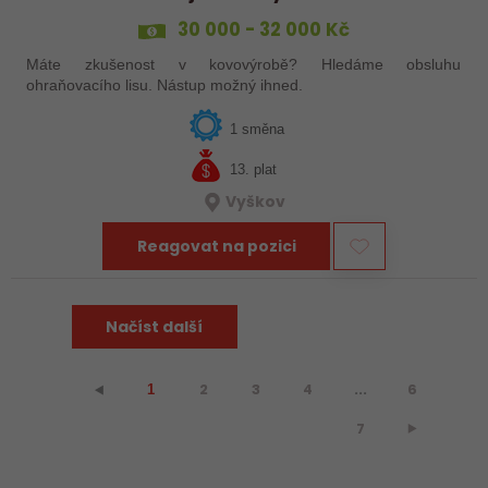
30 000 - 32 000 Kč
Máte zkušenost v kovovýrobě? Hledáme obsluhu
ohraňovacího lisu. Nástup možný ihned.
1 směna
13. plat
Vyškov
Reagovat na pozici
Načíst další
2
3
4
...
6
⯇
1
7
⯈