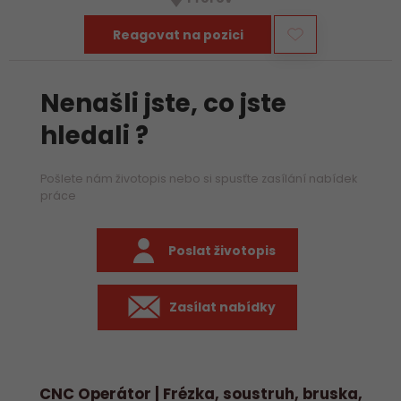
především práci na…
Reagovat na pozici
Nenašli jste, co jste
hledali ?
Pošlete nám životopis nebo si spusťte zasílání nabídek
práce
Poslat životopis
Zasílat nabídky
CNC Operátor | Frézka, soustruh, bruska,