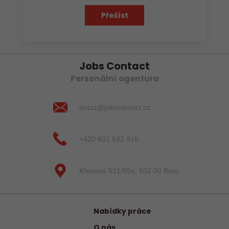
Přečíst
Jobs Contact
Personální agentura
dotaz@jobscontact.cz
+420 602 642 915
Křenová 531/69a, 602 00 Brno
Nabídky práce
O nás