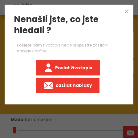
Nenašli jste, co jste
Aktuálně
1545
nabídek práce
hledali ?
×
CNC operátor 1 směna
Pošlete nám životopis nebo si spusťte zasílání
nabídek práce
Poslat životopis
+50 km
Zasílat nabídky
Mzda
bez omezení