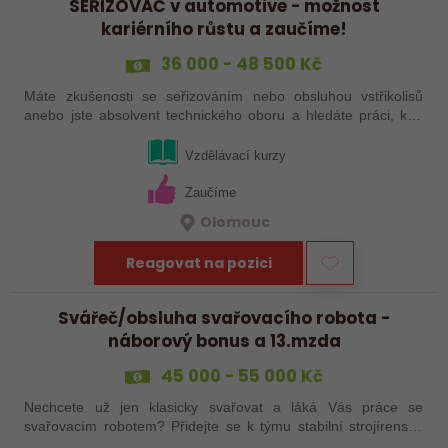
SEŘIZOVAČ v automotive - možnost
kariérního růstu a zaučíme!
36 000 - 48 500 Kč
Máte zkušenosti se seřizováním nebo obsluhou vstřikolisů
anebo jste absolvent technického oboru a hledáte práci, kde
se budete moci dále rozvíjet? Baví Vás technika, hledání
řešení a práce přímo ve…
Vzdělávací kurzy
Zaučíme
Olomouc
Reagovat na pozici
Svářeč/obsluha svařovacího robota -
náborový bonus a 13.mzda
45 000 - 55 000 Kč
Nechcete už jen klasicky svařovat a láká Vás práce se
svařovacím robotem? Přidejte se k týmu stabilní strojírenské
společnosti v Hranicích a využijte své zkušenosti se