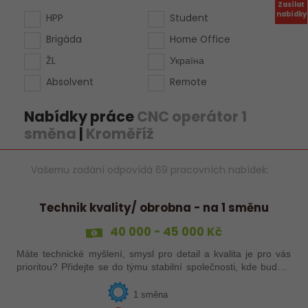
Zasílat
nabídky
HPP
Student
Brigáda
Home Office
ŽL
Україна
Absolvent
Remote
Nabídky práce
CNC operátor 1
směna
|
Kroměříž
Vašemu zadání odpovídá 69 pracovních nabídek:
Technik kvality/ obrobna - na 1 směnu
40 000 - 45 000 Kč
Máte technické myšlení, smysl pro detail a kvalita je pro vás
prioritou? Přidejte se do týmu stabilní společnosti, kde budete
mít možnost podílet se na zajištění kvality výroby a
spolupracovat s…
1 směna