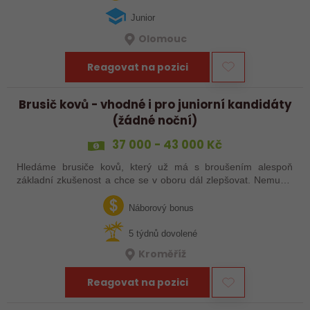
Junior
Olomouc
Reagovat na pozici
Brusič kovů - vhodné i pro juniorní kandidáty
(žádné noční)
37 000 - 43 000 Kč
Hledáme brusiče kovů, který už má s broušením alespoň
základní zkušenost a chce se v oboru dál zlepšovat. Nemusíš
být samostatný specialista s dlouholetou praxí. Důležité je,
abys už někdy pracoval…
Náborový bonus
5 týdnů dovolené
Kroměříž
Reagovat na pozici