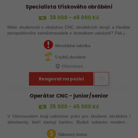
Specialista třískového obrábění
38 000 - 48 000 Kč
Máte zkušenosti s obsluhou CNC obráběcích strojů a hledáte
perspektivního zaměstnavatele s dostatkem zakázek? Pak jste
na správném inzerátu nabídky práce a reagujte zasláním
životopisu!
Mimořádná nabídka
5 týdnů dovolené
Olomouc
Reagovat na pozici
Operátor CNC - junior/senior
35 000 - 45 000 Kč
V Olomouckém kraji nabízíme práci pro zkušené obráběče i
absolventy, kteří startují kariéru. Budeš vybaven moderním
pracovním místem a spoustou benefitů. Pokud se chceš
dozvědět více, neváhej…
Náborový bonus