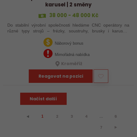
karusel | 2 směny
38 000 - 48 000 Kč
Do stabilní výrobní společnosti hledáme CNC operátory na
různé typy strojů – frézky, soustruhy, brusky i karusely.
Uplatnění u nás najdou zkušení obráběči i absolventi
technických oborů, kteří se…
Náborový bonus
Mimořádná nabídka
Kroměříž
Reagovat na pozici
Načíst další
2
3
4
...
6
⯇
1
7
⯈