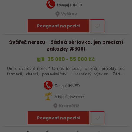
Reaguj IHNED
Vyškov
Reagovat na pozici
Svářeč nerezu – žádná sériovka, jen precizní
zakázky #3001
35 000 - 55 000 Kč
Umíš svařovat nerez? U nás tě čekají unikátní projekty pro
farmacii, chemii, potravinářství i kosmický výzkum. Žádná
rutina, ale precizní práce, která má smysl.
Reaguj IHNED
5 týdnů dovolené
Kroměříž
Reagovat na pozici