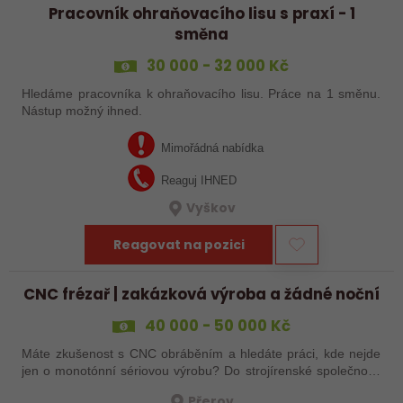
Pracovník ohraňovacího lisu s praxí - 1
směna
30 000 - 32 000 Kč
Hledáme pracovníka k ohraňovacího lisu. Práce na 1 směnu.
Nástup možný ihned.
Mimořádná nabídka
Reaguj IHNED
Vyškov
Reagovat na pozici
CNC frézař | zakázková výroba a žádné noční
40 000 - 50 000 Kč
Máte zkušenost s CNC obráběním a hledáte práci, kde nejde
jen o monotónní sériovou výrobu? Do strojírenské společnosti
hledáme zkušenějšího CNC obráběče, který se bude věnovat
Přerov