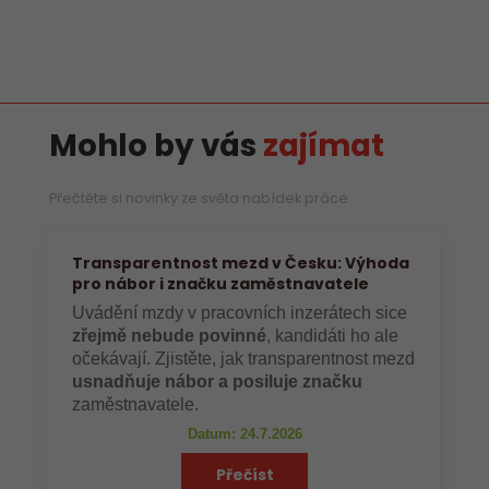
Mohlo by vás
zajímat
Přečtěte si novinky ze světa nabídek práce
Transparentnost mezd v Česku: Výhoda
pro nábor i značku zaměstnavatele
Uvádění mzdy v pracovních inzerátech sice
zřejmě nebude povinné
, kandidáti ho ale
očekávají. Zjistěte, jak transparentnost mezd
usnadňuje nábor a posiluje značku
zaměstnavatele.
Datum: 24.7.2026
Přečíst