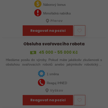
svařováním v moderní výrobě.…
Náborový bonus
Mimořádná nabídka
Přerov
Reagovat na pozici
Obsluha svařovacího robota
45 000 - 55 000 Kč
Hledáme posilu do výroby. Pokud máte jakékoliv zkušenosti s
obsluhou svařovacích robotů anebo jakýmkoliv robotickým,
strojním anebo i ručním svařováním, tak se nám neváhejte
ozvat!
1 směna
Reaguj IHNED
Vyškov
Reagovat na pozici