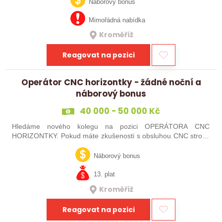
technických oborů, kteří se…
Náborový bonus
Mimořádná nabídka
Kroměříž
Reagovat na pozici
Operátor CNC horizontky - žádné noční a
náborový bonus
40 000 - 50 000 Kč
Hledáme nového kolegu na pozici OPERÁTORA CNC
HORIZONTKY. Pokud máte zkušenosti s obsluhou CNC strojů,
orientujete se ve výkresové dokumentaci a máte chuť naučit se
něco nového, pak jste ideálním…
Náborový bonus
13. plat
Kroměříž
Reagovat na pozici