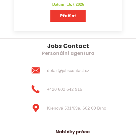
Datum: 16.7.2026
Přečíst
Jobs Contact
Personální agentura
dotaz@jobscontact.cz
+420 602 642 915
Křenová 531/69a, 602 00 Brno
Nabídky práce