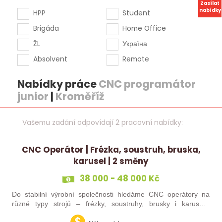
Zasílat
nabídky
HPP
Student
Brigáda
Home Office
ŽL
Україна
Absolvent
Remote
Nabídky práce
CNC programátor
junior
|
Kroměříž
Vašemu zadání odpovídají 2 pracovní nabídky:
CNC Operátor | Frézka, soustruh, bruska,
karusel | 2 směny
38 000 - 48 000 Kč
Do stabilní výrobní společnosti hledáme CNC operátory na
různé typy strojů – frézky, soustruhy, brusky i karusely.
Uplatnění u nás najdou zkušení obráběči i absolventi