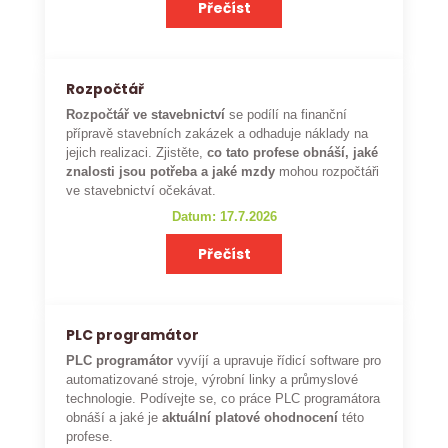
Přečíst
Rozpočtář
Rozpočtář ve stavebnictví
se podílí na finanční
přípravě stavebních zakázek a odhaduje náklady na
jejich realizaci. Zjistěte,
co tato profese obnáší, jaké
znalosti jsou potřeba a jaké mzdy
mohou rozpočtáři
ve stavebnictví očekávat.
Datum: 17.7.2026
Přečíst
PLC programátor
PLC programátor
vyvíjí a upravuje řídicí software pro
automatizované stroje, výrobní linky a průmyslové
technologie. Podívejte se, co práce PLC programátora
obnáší a jaké je
aktuální platové ohodnocení
této
profese.