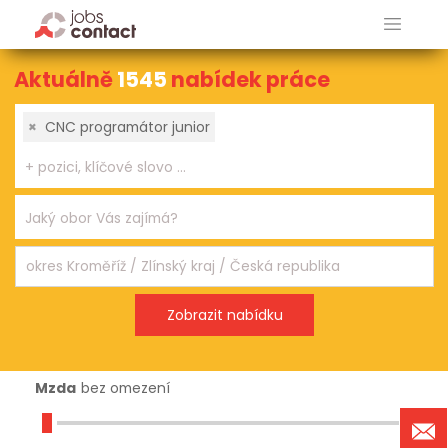
Aktuálně
1545
nabídek práce
×
CNC programátor junior
Mzda
bez omezení