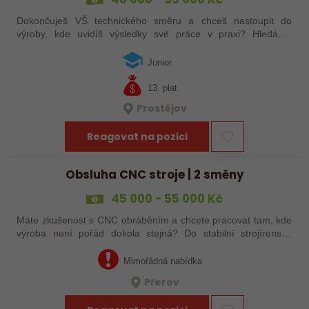
Dokončuješ VŠ technického směru a chceš nastoupit do
výroby, kde uvidíš výsledky své práce v praxi? Hledáme
juniorního technologa do moderní strojírenské společnosti.
Pozice se zaměřuje především na…
Junior
13. plat
Prostějov
Reagovat na pozici
Obsluha CNC stroje | 2 směny
45 000 - 55 000 Kč
Máte zkušenost s CNC obráběním a chcete pracovat tam, kde
výroba není pořád dokola stejná? Do stabilní strojírenské
společnosti v Přerově hledáme obsluhu CNC strojů pro
zakázkovou výrobu. Čeká Vás…
Mimořádná nabídka
Přerov