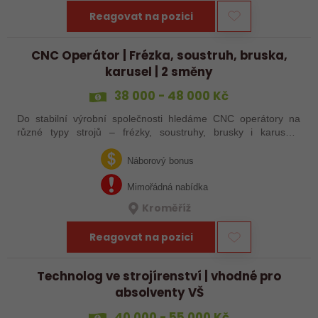
Reagovat na pozici
CNC Operátor | Frézka, soustruh, bruska,
karusel | 2 směny
38 000 - 48 000 Kč
Do stabilní výrobní společnosti hledáme CNC operátory na
různé typy strojů – frézky, soustruhy, brusky i karusely.
Uplatnění u nás najdou zkušení obráběči i absolventi
technických oborů, kteří se…
Náborový bonus
Mimořádná nabídka
Kroměříž
Reagovat na pozici
Technolog ve strojírenství | vhodné pro
absolventy VŠ
40 000 - 55 000 Kč