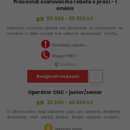
Pracovník svařovacího robota s praxí - 1
směna
50 000 - 55 000 Kč
Nabízíme možnost uplatnit své zkušenosti se svařováním na
robotech a dále rozvíjet své odborné dovednosti. Oceňujete
práci na 1 směnu a máte zájem o dlouhodobou spolupráci?
Dejte o sobě vědět!…
Mimořádná nabídka
Reaguj IHNED
Vyškov
Reagovat na pozici
Operátor CNC - junior/senior
35 000 - 45 000 Kč
V Olomouckém kraji nabízíme práci pro zkušené obráběče i
absolventy, kteří startují kariéru. Budeš vybaven moderním
pracovním místem a spoustou benefitů. Pokud se chceš
dozvědět více, neváhej…
Náborový bonus