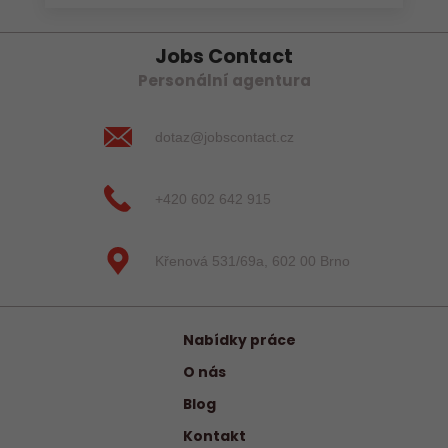
Jobs Contact
Personální agentura
dotaz@jobscontact.cz
+420 602 642 915
Křenová 531/69a, 602 00 Brno
Nabídky práce
O nás
Blog
Kontakt