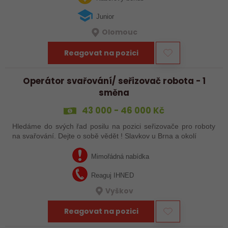
Junior
Olomouc
Reagovat na pozici
Operátor svařování/ seřizovač robota - 1
směna
43 000 - 46 000 Kč
Hledáme do svých řad posilu na pozici seřizovače pro roboty
na svařování. Dejte o sobě vědět ! Slavkov u Brna a okolí
Mimořádná nabídka
Reaguj IHNED
Vyškov
Reagovat na pozici