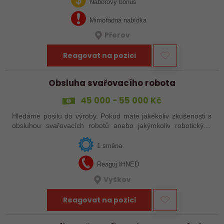
svařováním v moderní výrobě.…
Náborový bonus
Mimořádná nabídka
Přerov
Reagovat na pozici
Obsluha svařovacího robota
45 000 - 55 000 Kč
Hledáme posilu do výroby. Pokud máte jakékoliv zkušenosti s
obsluhou svařovacích robotů anebo jakýmkoliv robotickým,
strojním anebo i ručním svařováním, tak se nám neváhejte
ozvat!
1 směna
Reaguj IHNED
Vyškov
Reagovat na pozici