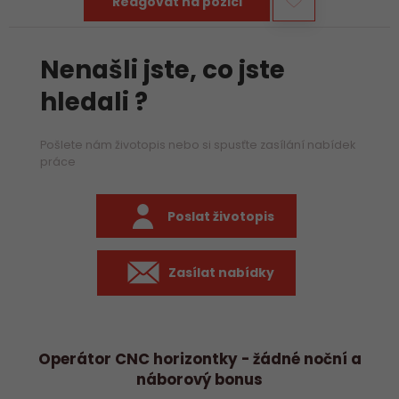
Reagovat na pozici
Nenašli jste, co jste
hledali ?
Pošlete nám životopis nebo si spusťte zasílání nabídek
práce
Poslat životopis
Zasílat nabídky
Operátor CNC horizontky - žádné noční a
náborový bonus