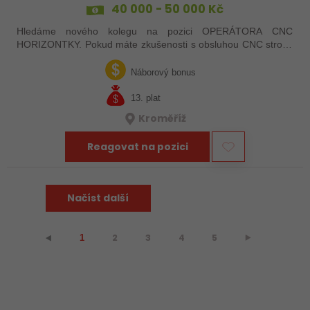
40 000 - 50 000 Kč
Hledáme nového kolegu na pozici OPERÁTORA CNC
HORIZONTKY. Pokud máte zkušenosti s obsluhou CNC strojů,
orientujete se ve výkresové dokumentaci a máte chuť naučit se
něco nového, pak jste ideálním…
Náborový bonus
13. plat
Kroměříž
Reagovat na pozici
Načíst další
2
3
4
5
⯈
⯇
1