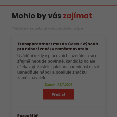
Mohlo by vás
zajímat
Přečtěte si novinky ze světa nabídek práce
Transparentnost mezd v Česku: Výhoda
pro nábor i značku zaměstnavatele
Uvádění mzdy v pracovních inzerátech sice
zřejmě nebude povinné
, kandidáti ho ale
očekávají. Zjistěte, jak transparentnost mezd
usnadňuje nábor a posiluje značku
zaměstnavatele.
Datum: 24.7.2026
Přečíst
Rozpočtář