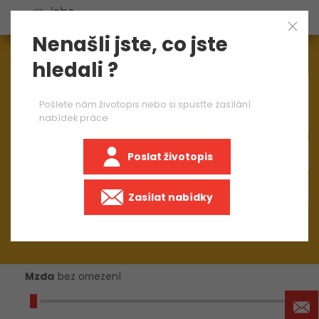
Nenašli jste, co jste
Aktuálně
1544
nabídek práce
hledali ?
×
CNC programátor
Pošlete nám životopis nebo si spusťte zasílání
nabídek práce
Poslat životopis
+50 km
Zasílat nabídky
Mzda
bez omezení