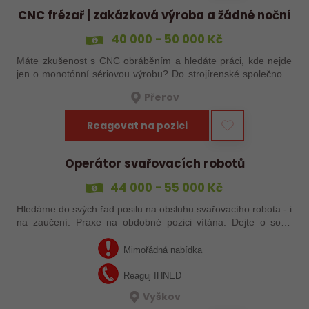
CNC frézař | zakázková výroba a žádné noční
40 000 - 50 000 Kč
Máte zkušenost s CNC obráběním a hledáte práci, kde nejde
jen o monotónní sériovou výrobu? Do strojírenské společnosti
hledáme zkušenějšího CNC obráběče, který se bude věnovat
Přerov
především práci na…
Reagovat na pozici
Operátor svařovacích robotů
44 000 - 55 000 Kč
Hledáme do svých řad posilu na obsluhu svařovacího robota - i
na zaučení. Praxe na obdobné pozici vítána. Dejte o sobě
vědět ! Bučovice a okolí, okres Vyškov.
Mimořádná nabídka
Reaguj IHNED
Vyškov