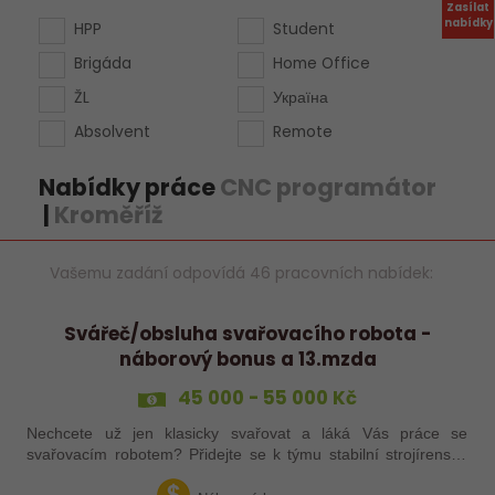
Zasílat
nabídky
HPP
Student
Brigáda
Home Office
ŽL
Україна
Absolvent
Remote
Nabídky práce
CNC programátor
|
Kroměříž
Vašemu zadání odpovídá 46 pracovních nabídek:
Svářeč/obsluha svařovacího robota -
náborový bonus a 13.mzda
45 000 - 55 000 Kč
Nechcete už jen klasicky svařovat a láká Vás práce se
svařovacím robotem? Přidejte se k týmu stabilní strojírenské
společnosti v Hranicích a využijte své zkušenosti se