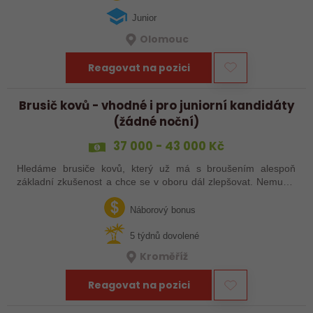
Junior
Olomouc
Reagovat na pozici
Brusič kovů - vhodné i pro juniorní kandidáty
(žádné noční)
37 000 - 43 000 Kč
Hledáme brusiče kovů, který už má s broušením alespoň
základní zkušenost a chce se v oboru dál zlepšovat. Nemusíš
být samostatný specialista s dlouholetou praxí. Důležité je,
abys už někdy pracoval…
Náborový bonus
5 týdnů dovolené
Kroměříž
Reagovat na pozici