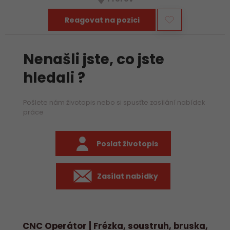
především práci na…
Reagovat na pozici
Nenašli jste, co jste
hledali ?
Pošlete nám životopis nebo si spusťte zasílání nabídek
práce
Poslat životopis
Zasílat nabídky
CNC Operátor | Frézka, soustruh, bruska,