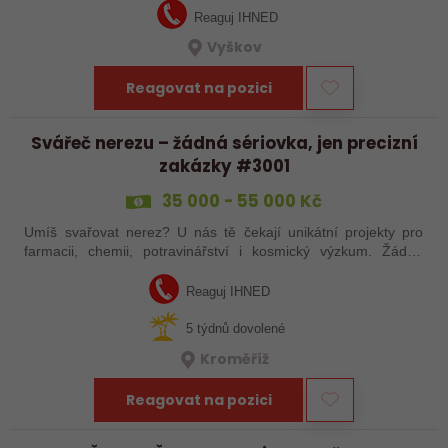
Reaguj IHNED
Vyškov
Reagovat na pozici
Svářeč nerezu – žádná sériovka, jen precizní
zakázky #3001
35 000 - 55 000 Kč
Umíš svařovat nerez? U nás tě čekají unikátní projekty pro
farmacii, chemii, potravinářství i kosmický výzkum. Žádná
rutina, ale precizní práce, která má smysl.
Reaguj IHNED
5 týdnů dovolené
Kroměříž
Reagovat na pozici