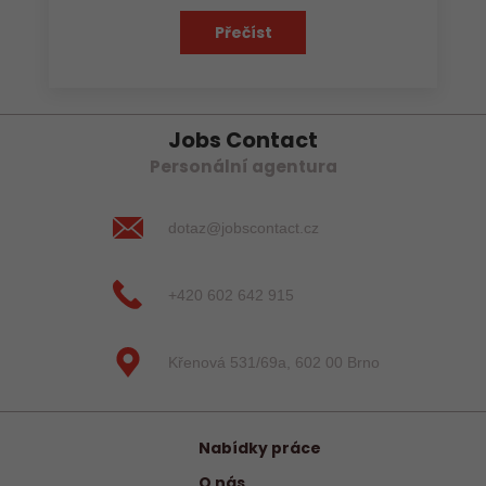
Přečíst
Jobs Contact
Personální agentura
dotaz@jobscontact.cz
+420 602 642 915
Křenová 531/69a, 602 00 Brno
Nabídky práce
O nás