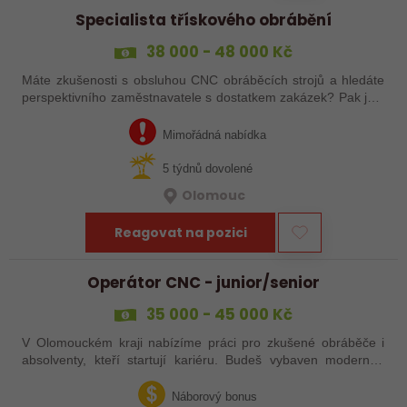
Specialista třískového obrábění
38 000 - 48 000 Kč
Máte zkušenosti s obsluhou CNC obráběcích strojů a hledáte
perspektivního zaměstnavatele s dostatkem zakázek? Pak jste
na správném inzerátu nabídky práce a reagujte zasláním
životopisu!
Mimořádná nabídka
5 týdnů dovolené
Olomouc
Reagovat na pozici
Operátor CNC - junior/senior
35 000 - 45 000 Kč
V Olomouckém kraji nabízíme práci pro zkušené obráběče i
absolventy, kteří startují kariéru. Budeš vybaven moderním
pracovním místem a spoustou benefitů. Pokud se chceš
dozvědět více, neváhej…
Náborový bonus