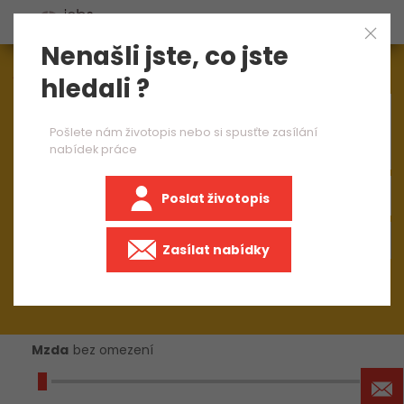
Nenašli jste, co jste
Aktuálně
1545
nabídek práce
hledali ?
×
CNC seřizovač 1 směna
Pošlete nám životopis nebo si spusťte zasílání
nabídek práce
Poslat životopis
+50 km
Zasílat nabídky
Mzda
bez omezení