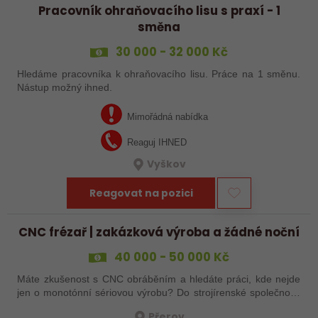
Pracovník ohraňovacího lisu s praxí - 1
směna
30 000 - 32 000 Kč
Hledáme pracovníka k ohraňovacího lisu. Práce na 1 směnu.
Nástup možný ihned.
Mimořádná nabídka
Reaguj IHNED
Vyškov
Reagovat na pozici
CNC frézař | zakázková výroba a žádné noční
40 000 - 50 000 Kč
Máte zkušenost s CNC obráběním a hledáte práci, kde nejde
jen o monotónní sériovou výrobu? Do strojírenské společnosti
hledáme zkušenějšího CNC obráběče, který se bude věnovat
Přerov