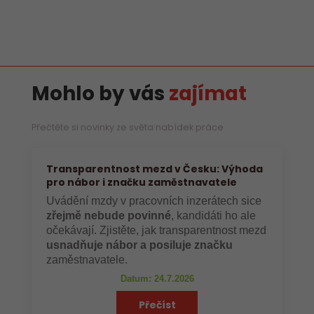
Mohlo by vás
zajímat
Přečtěte si novinky ze světa nabídek práce
Transparentnost mezd v Česku: Výhoda
pro nábor i značku zaměstnavatele
Uvádění mzdy v pracovních inzerátech sice
zřejmě nebude povinné
, kandidáti ho ale
očekávají. Zjistěte, jak transparentnost mezd
usnadňuje nábor a posiluje značku
zaměstnavatele.
Datum: 24.7.2026
Přečíst