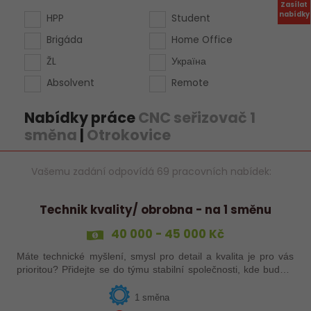
Zasílat
nabídky
HPP
Student
Brigáda
Home Office
ŽL
Україна
Absolvent
Remote
Nabídky práce
CNC seřizovač 1
směna
|
Otrokovice
Vašemu zadání odpovídá 69 pracovních nabídek:
Technik kvality/ obrobna - na 1 směnu
40 000 - 45 000 Kč
Máte technické myšlení, smysl pro detail a kvalita je pro vás
prioritou? Přidejte se do týmu stabilní společnosti, kde budete
mít možnost podílet se na zajištění kvality výroby a
spolupracovat s…
1 směna