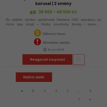
karusel | 2 směny
38 000 - 48 000 Kč
Do stabilní výrobní společnosti hledáme CNC operátory na
různé typy strojů – frézky, soustruhy, brusky i karusely.
Uplatnění u nás najdou zkušení obráběči i absolventi
technických oborů, kteří se…
Náborový bonus
Mimořádná nabídka
Kroměříž
Reagovat na pozici
Načíst další
2
3
4
...
6
⯇
1
7
⯈