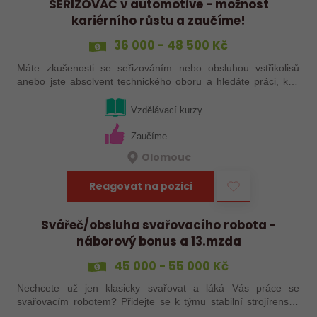
SEŘIZOVAČ v automotive - možnost
kariérního růstu a zaučíme!
36 000 - 48 500 Kč
Máte zkušenosti se seřizováním nebo obsluhou vstřikolisů
anebo jste absolvent technického oboru a hledáte práci, kde
se budete moci dále rozvíjet? Baví Vás technika, hledání
řešení a práce přímo ve…
Vzdělávací kurzy
Zaučíme
Olomouc
Reagovat na pozici
Svářeč/obsluha svařovacího robota -
náborový bonus a 13.mzda
45 000 - 55 000 Kč
Nechcete už jen klasicky svařovat a láká Vás práce se
svařovacím robotem? Přidejte se k týmu stabilní strojírenské
společnosti v Hranicích a využijte své zkušenosti se