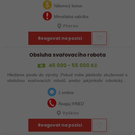
svařováním v moderní výrobě.…
Náborový bonus
Mimořádná nabídka
Přerov
Reagovat na pozici
Obsluha svařovacího robota
45 000 - 55 000 Kč
Hledáme posilu do výroby. Pokud máte jakékoliv zkušenosti s
obsluhou svařovacích robotů anebo jakýmkoliv robotickým,
strojním anebo i ručním svařováním, tak se nám neváhejte
ozvat!
1 směna
Reaguj IHNED
Vyškov
Reagovat na pozici