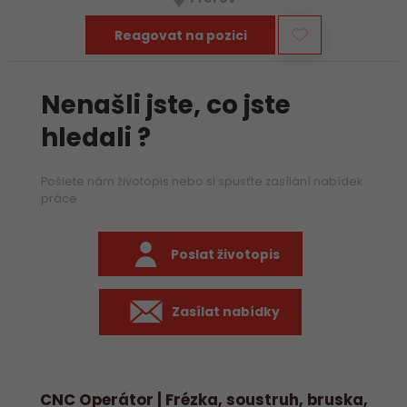
především práci na…
Reagovat na pozici
Nenašli jste, co jste
hledali ?
Pošlete nám životopis nebo si spusťte zasílání nabídek
práce
Poslat životopis
Zasílat nabídky
CNC Operátor | Frézka, soustruh, bruska,