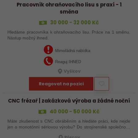
Pracovník ohraňovacího lisu s praxí - 1
směna
30 000 - 32 000 Kč
Hledáme pracovníka k ohraňovacího lisu. Práce na 1 směnu.
Nástup možný ihned.
Mimořádná nabídka
Reaguj IHNED
Vyškov
Reagovat na pozici
CNC frézař | zakázková výroba a žádné noční
40 000 - 50 000 Kč
Máte zkušenost s CNC obráběním a hledáte práci, kde nejde
jen o monotónní sériovou výrobu? Do strojírenské společnosti
hledáme zkušenějšího CNC obráběče, který se bude věnovat
Přerov