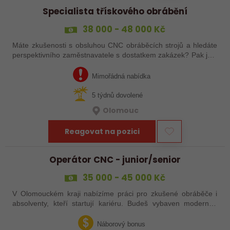
Specialista třískového obrábění
38 000 - 48 000 Kč
Máte zkušenosti s obsluhou CNC obráběcích strojů a hledáte
perspektivního zaměstnavatele s dostatkem zakázek? Pak jste
na správném inzerátu nabídky práce a reagujte zasláním
životopisu!
Mimořádná nabídka
5 týdnů dovolené
Olomouc
Reagovat na pozici
Operátor CNC - junior/senior
35 000 - 45 000 Kč
V Olomouckém kraji nabízíme práci pro zkušené obráběče i
absolventy, kteří startují kariéru. Budeš vybaven moderním
pracovním místem a spoustou benefitů. Pokud se chceš
dozvědět více, neváhej…
Náborový bonus