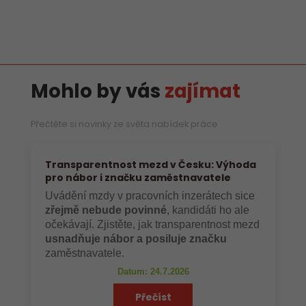
Mohlo by vás
zajímat
Přečtěte si novinky ze světa nabídek práce
Transparentnost mezd v Česku: Výhoda
pro nábor i značku zaměstnavatele
Uvádění mzdy v pracovních inzerátech sice
zřejmě nebude povinné
, kandidáti ho ale
očekávají. Zjistěte, jak transparentnost mezd
usnadňuje nábor a posiluje značku
zaměstnavatele.
Datum: 24.7.2026
Přečíst