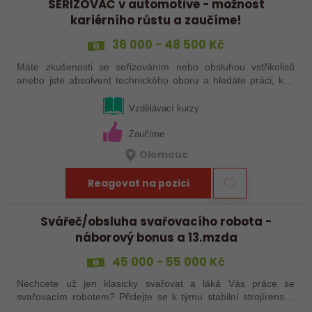
SEŘIZOVAČ v automotive - možnost
kariérního růstu a zaučíme!
36 000 - 48 500 Kč
Máte zkušenosti se seřizováním nebo obsluhou vstřikolisů
anebo jste absolvent technického oboru a hledáte práci, kde
se budete moci dále rozvíjet? Baví Vás technika, hledání
řešení a práce přímo ve…
Vzdělávací kurzy
Zaučíme
Olomouc
Reagovat na pozici
Svářeč/obsluha svařovacího robota -
náborový bonus a 13.mzda
45 000 - 55 000 Kč
Nechcete už jen klasicky svařovat a láká Vás práce se
svařovacím robotem? Přidejte se k týmu stabilní strojírenské
společnosti v Hranicích a využijte své zkušenosti se