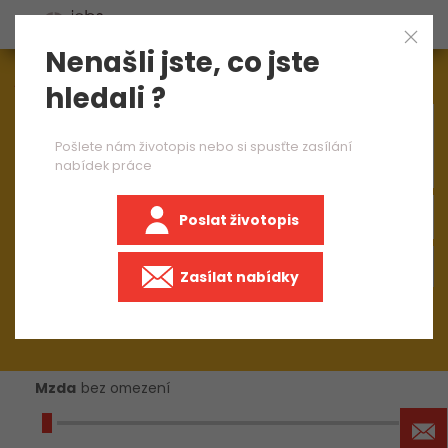
Nenašli jste, co jste
Aktuálně
1545
nabídek práce
hledali ?
×
CNC soustružník 2 směny
Pošlete nám životopis nebo si spusťte zasílání
nabídek práce
Poslat životopis
+50 km
Zasílat nabídky
Mzda
bez omezení