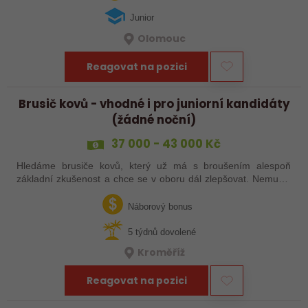
Junior
Olomouc
Reagovat na pozici
Brusič kovů - vhodné i pro juniorní kandidáty
(žádné noční)
37 000 - 43 000 Kč
Hledáme brusiče kovů, který už má s broušením alespoň
základní zkušenost a chce se v oboru dál zlepšovat. Nemusíš
být samostatný specialista s dlouholetou praxí. Důležité je,
abys už někdy pracoval…
Náborový bonus
5 týdnů dovolené
Kroměříž
Reagovat na pozici