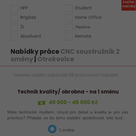
Zasílat
nabídky
HPP
Student
Brigáda
Home Office
ŽL
Україна
Absolvent
Remote
Nabídky práce
CNC soustružník 2
směny
|
Otrokovice
Vašemu zadání odpovídá 69 pracovních nabídek:
Technik kvality/ obrobna - na 1 směnu
40 000 - 45 000 Kč
Máte technické myšlení, smysl pro detail a kvalita je pro vás
prioritou? Přidejte se do týmu stabilní společnosti, kde budete
mít možnost podílet se na zajištění kvality výroby a
spolupracovat s…
1 směna