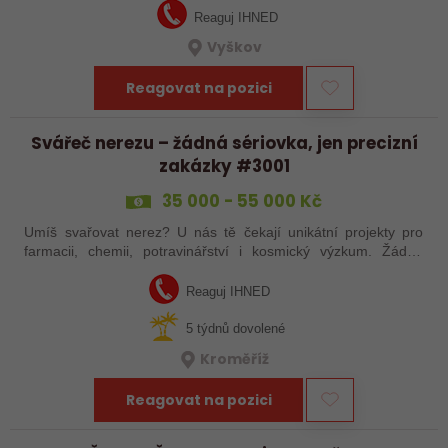
Reaguj IHNED
Vyškov
Reagovat na pozici
Svářeč nerezu – žádná sériovka, jen precizní
zakázky #3001
35 000 - 55 000 Kč
Umíš svařovat nerez? U nás tě čekají unikátní projekty pro
farmacii, chemii, potravinářství i kosmický výzkum. Žádná
rutina, ale precizní práce, která má smysl.
Reaguj IHNED
5 týdnů dovolené
Kroměříž
Reagovat na pozici