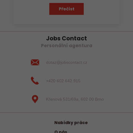
Přečíst
Jobs Contact
Personální agentura
dotaz@jobscontact.cz
+420 602 642 915
Křenová 531/69a, 602 00 Brno
Nabídky práce
O nás