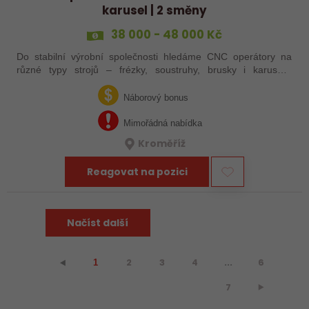
karusel | 2 směny
38 000 - 48 000 Kč
Do stabilní výrobní společnosti hledáme CNC operátory na
různé typy strojů – frézky, soustruhy, brusky i karusely.
Uplatnění u nás najdou zkušení obráběči i absolventi
technických oborů, kteří se…
Náborový bonus
Mimořádná nabídka
Kroměříž
Reagovat na pozici
Načíst další
2
3
4
...
6
⯇
1
7
⯈