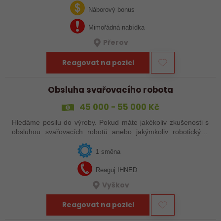
svařováním v moderní výrobě.…
Náborový bonus
Mimořádná nabídka
Přerov
Reagovat na pozici
Obsluha svařovacího robota
45 000 - 55 000 Kč
Hledáme posilu do výroby. Pokud máte jakékoliv zkušenosti s
obsluhou svařovacích robotů anebo jakýmkoliv robotickým,
strojním anebo i ručním svařováním, tak se nám neváhejte
ozvat!
1 směna
Reaguj IHNED
Vyškov
Reagovat na pozici