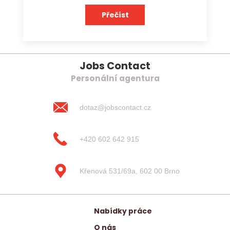
Přečíst
Jobs Contact
Personální agentura
dotaz@jobscontact.cz
+420 602 642 915
Křenová 531/69a, 602 00 Brno
Nabídky práce
O nás