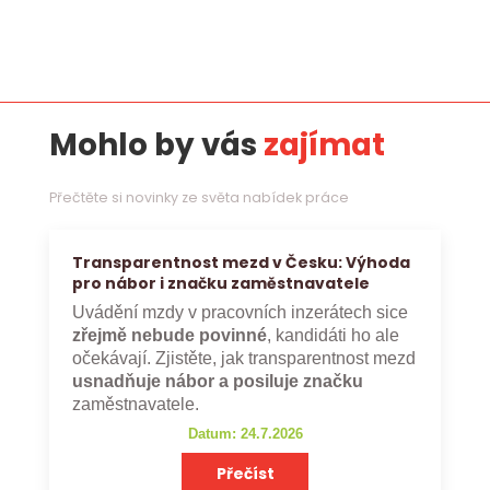
Mohlo by vás
zajímat
Přečtěte si novinky ze světa nabídek práce
Transparentnost mezd v Česku: Výhoda
pro nábor i značku zaměstnavatele
Uvádění mzdy v pracovních inzerátech sice
zřejmě nebude povinné
, kandidáti ho ale
očekávají. Zjistěte, jak transparentnost mezd
usnadňuje nábor a posiluje značku
zaměstnavatele.
Datum: 24.7.2026
Přečíst