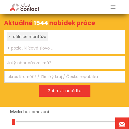
Aktuálně
1544
nabídek práce
×
dělnice montáže
Mzda
bez omezení