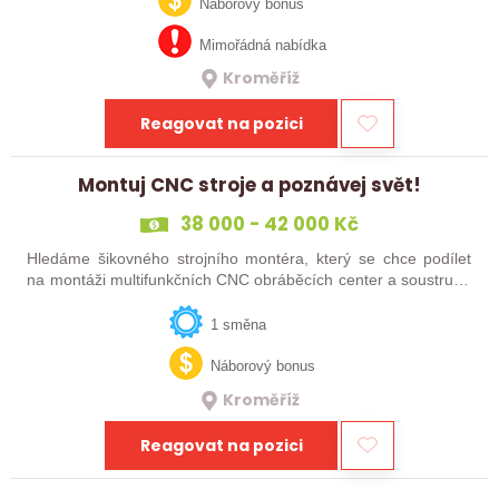
technických oborů, kteří se…
Náborový bonus
Mimořádná nabídka
Kroměříž
Reagovat na pozici
Montuj CNC stroje a poznávej svět!
38 000 - 42 000 Kč
Hledáme šikovného strojního montéra, který se chce podílet
na montáži multifunkčních CNC obráběcích center a soustruhů
a objevovat svět!
1 směna
Náborový bonus
Kroměříž
Reagovat na pozici