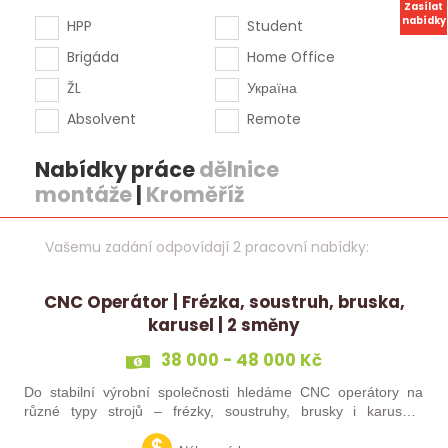
Zasílat
nabídky
HPP
Student
Brigáda
Home Office
ŽL
Україна
Absolvent
Remote
Nabídky práce
dělnice
montáže
|
Kroměříž
Vašemu zadání odpovídají 2 pracovní nabídky:
CNC Operátor | Frézka, soustruh, bruska,
karusel | 2 směny
38 000 - 48 000 Kč
Do stabilní výrobní společnosti hledáme CNC operátory na
různé typy strojů – frézky, soustruhy, brusky i karusely.
Uplatnění u nás najdou zkušení obráběči i absolventi