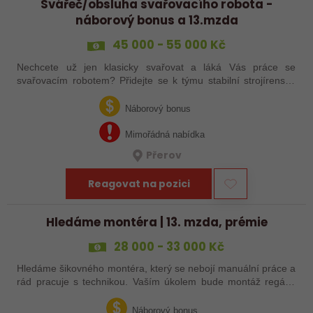
Svářeč/obsluha svařovacího robota -
náborový bonus a 13.mzda
45 000 - 55 000 Kč
Nechcete už jen klasicky svařovat a láká Vás práce se
svařovacím robotem? Přidejte se k týmu stabilní strojírenské
společnosti v Hranicích a využijte své zkušenosti se
svařováním v moderní výrobě.…
Náborový bonus
Mimořádná nabídka
Přerov
Reagovat na pozici
Hledáme montéra | 13. mzda, prémie
28 000 - 33 000 Kč
Hledáme šikovného montéra, který se nebojí manuální práce a
rád pracuje s technikou. Vaším úkolem bude montáž regálů,
dopravníků a autonomních vozíků (VZV) podle výkresů.
Nabízíme stabilní práci u…
Náborový bonus