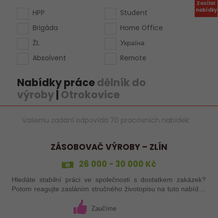
Zasílat
nabídky
HPP
Student
Brigáda
Home Office
ŽL
Україна
Absolvent
Remote
Nabídky práce
dělník do
výroby
|
Otrokovice
Vašemu zadání odpovídá 70 pracovních nabídek:
ZÁSOBOVAČ VÝROBY – ZLÍN
26 000 - 30 000 Kč
Hledáte stabilní práci ve společnosti s dostatkem zakázek?
Potom reagujte zasláním stručného životopisu na tuto nabídku
práce!
Zaučíme