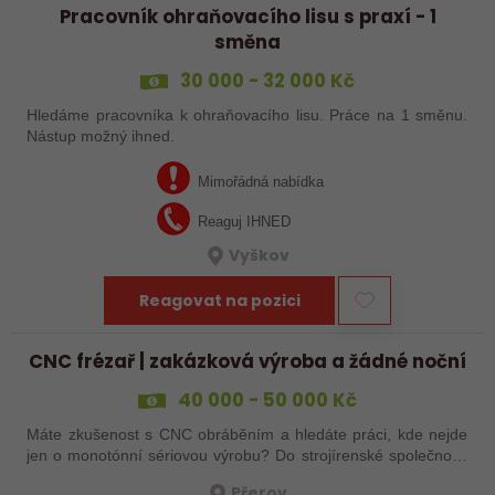
Pracovník ohraňovacího lisu s praxí - 1
směna
30 000 - 32 000 Kč
Hledáme pracovníka k ohraňovacího lisu. Práce na 1 směnu.
Nástup možný ihned.
Mimořádná nabídka
Reaguj IHNED
Vyškov
Reagovat na pozici
CNC frézař | zakázková výroba a žádné noční
40 000 - 50 000 Kč
Máte zkušenost s CNC obráběním a hledáte práci, kde nejde
jen o monotónní sériovou výrobu? Do strojírenské společnosti
hledáme zkušenějšího CNC obráběče, který se bude věnovat
Přerov