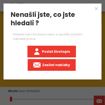
Nenašli jste, co jste
Aktuálně
1545
nabídek práce
hledali ?
×
dělník do výroby
Pošlete nám životopis nebo si spusťte zasílání
nabídek práce
Poslat životopis
+50 km
Zasílat nabídky
Mzda
bez omezení