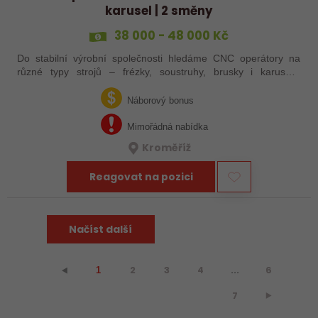
karusel | 2 směny
38 000 - 48 000 Kč
Do stabilní výrobní společnosti hledáme CNC operátory na
různé typy strojů – frézky, soustruhy, brusky i karusely.
Uplatnění u nás najdou zkušení obráběči i absolventi
technických oborů, kteří se…
Náborový bonus
Mimořádná nabídka
Kroměříž
Reagovat na pozici
Načíst další
2
3
4
...
6
⯇
1
7
⯈