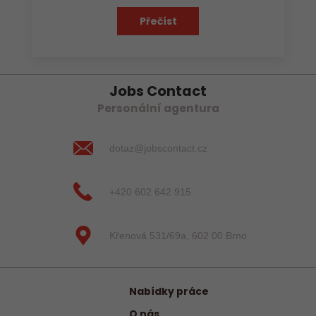
Přečíst
Jobs Contact
Personální agentura
dotaz@jobscontact.cz
+420 602 642 915
Křenová 531/69a, 602 00 Brno
Nabídky práce
O nás