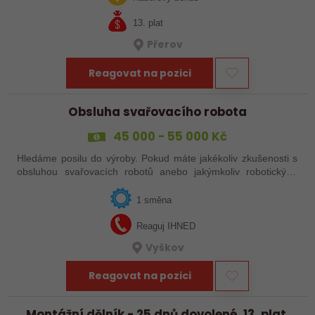
13. plat
Přerov
Reagovat na pozici
Obsluha svařovacího robota
45 000 - 55 000 Kč
Hledáme posilu do výroby. Pokud máte jakékoliv zkušenosti s
obsluhou svařovacích robotů anebo jakýmkoliv robotickým,
strojním anebo i ručním svařováním, tak se nám neváhejte
ozvat!
1 směna
Reaguj IHNED
Vyškov
Reagovat na pozici
Montážní dělník - 25 dnů dovolené, 13. plat,