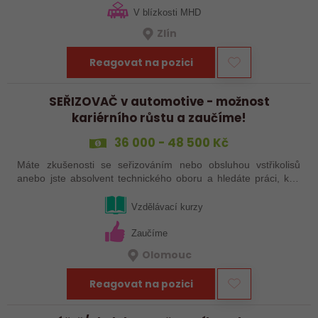
V blízkosti MHD
Zlín
Reagovat na pozici
SEŘIZOVAČ v automotive - možnost
kariérního růstu a zaučíme!
36 000 - 48 500 Kč
Máte zkušenosti se seřizováním nebo obsluhou vstřikolisů
anebo jste absolvent technického oboru a hledáte práci, kde
se budete moci dále rozvíjet? Baví Vás technika, hledání
řešení a práce přímo ve…
Vzdělávací kurzy
Zaučíme
Olomouc
Reagovat na pozici