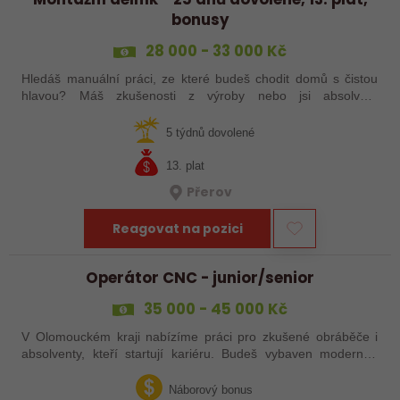
bonusy
28 000 - 33 000 Kč
Hledáš manuální práci, ze které budeš chodit domů s čistou
hlavou? Máš zkušenosti z výroby nebo jsi absolvent
strojírenského oboru? Tak neváhej a pošli mi životopis!
5 týdnů dovolené
13. plat
Přerov
Reagovat na pozici
Operátor CNC - junior/senior
35 000 - 45 000 Kč
V Olomouckém kraji nabízíme práci pro zkušené obráběče i
absolventy, kteří startují kariéru. Budeš vybaven moderním
pracovním místem a spoustou benefitů. Pokud se chceš
dozvědět více, neváhej…
Náborový bonus