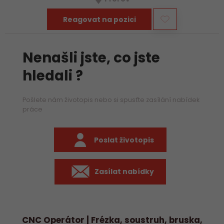
především práci na…
Reagovat na pozici
Nenašli jste, co jste
hledali ?
Pošlete nám životopis nebo si spusťte zasílání nabídek
práce
Poslat životopis
Zasílat nabídky
CNC Operátor | Frézka, soustruh, bruska,