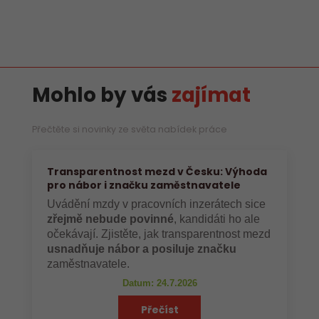
Mohlo by vás
zajímat
Přečtěte si novinky ze světa nabídek práce
Transparentnost mezd v Česku: Výhoda
pro nábor i značku zaměstnavatele
Uvádění mzdy v pracovních inzerátech sice
zřejmě nebude povinné
, kandidáti ho ale
očekávají. Zjistěte, jak transparentnost mezd
usnadňuje nábor a posiluje značku
zaměstnavatele.
Datum: 24.7.2026
Přečíst