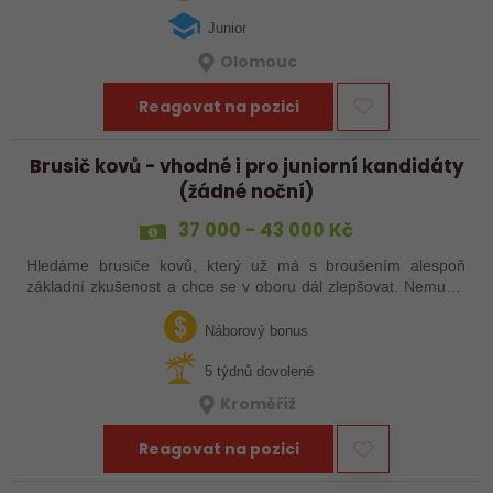
Junior
Olomouc
Reagovat na pozici
Brusič kovů - vhodné i pro juniorní kandidáty
(žádné noční)
37 000 - 43 000 Kč
Hledáme brusiče kovů, který už má s broušením alespoň
základní zkušenost a chce se v oboru dál zlepšovat. Nemusíš
být samostatný specialista s dlouholetou praxí. Důležité je,
abys už někdy pracoval…
Náborový bonus
5 týdnů dovolené
Kroměříž
Reagovat na pozici