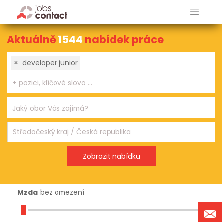
Aktuálně
1544
nabídek práce
×
developer junior
Mzda
bez omezení