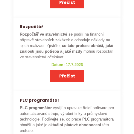
Přečíst
Rozpočtář
Rozpočtář ve stavebnictví
se podílí na finanční
přípravě stavebních zakázek a odhaduje náklady na
jejich realizaci. Zjistěte,
co tato profese obnáší, jaké
znalosti jsou potřeba a jaké mzdy
mohou rozpočtáři
ve stavebnictví očekávat.
Datum: 17.7.2026
Přečíst
PLC programátor
PLC programátor
vyvíjí a upravuje řídicí software pro
automatizované stroje, výrobní linky a průmyslové
technologie. Podívejte se, co práce PLC programátora
obnáší a jaké je
aktuální platové ohodnocení
této
profese.