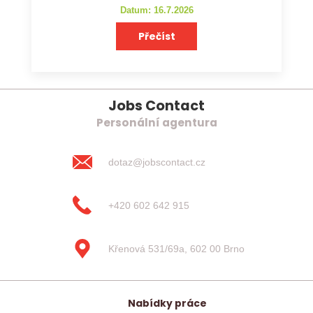
Datum: 16.7.2026
Přečíst
Jobs Contact
Personální agentura
dotaz@jobscontact.cz
+420 602 642 915
Křenová 531/69a, 602 00 Brno
Nabídky práce