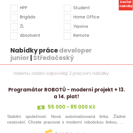
Zasílat
nabídky
HPP
Student
Brigáda
Home Office
ŽL
Україна
Absolvent
Remote
Nabídky práce
developer
junior
|
Středočeský
Vašemu zadání odpovídají 2 pracovní nabídky:
Programátor ROBOTŮ - moderní projekt + 13.
a 14. plat!
55 000 - 85 000 Kč
Stabilní společnost. Nová automatizovaná linka. Žádné
cestování. Chcete pracovat s moderní robotickou linkou, ale
nechcete být pořád na cestách? Hledáme zkušené robotiky i