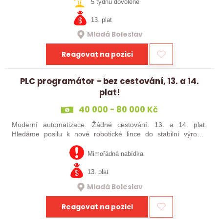
šikovné absolventy…
5 týdnů dovolené
13. plat
Mladá Boleslav
Reagovat na pozici
PLC programátor - bez cestování, 13. a 14.
plat!
40 000 - 80 000 Kč
Moderní automatizace. Žádné cestování. 13. a 14. plat.
Hledáme posilu k nové robotické lince do stabilní výrobní
společnosti. Máte už zkušenosti s PLC programováním nebo
jste šikovný absolvent…
Mimořádná nabídka
13. plat
Mladá Boleslav
Reagovat na pozici