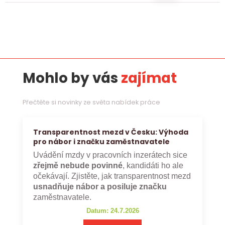
Mohlo by vás
zajímat
Přečtěte si novinky ze světa nabídek práce
Transparentnost mezd v Česku: Výhoda
pro nábor i značku zaměstnavatele
Uvádění mzdy v pracovních inzerátech sice
zřejmě nebude povinné
, kandidáti ho ale
očekávají. Zjistěte, jak transparentnost mezd
usnadňuje nábor a posiluje značku
zaměstnavatele.
Datum: 24.7.2026