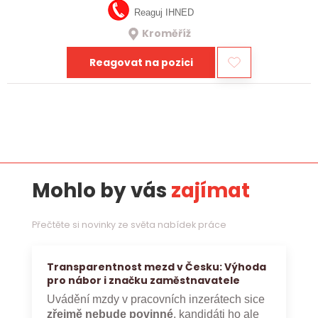
Reaguj IHNED
Kroměříž
Reagovat na pozici
Mohlo by vás
zajímat
Přečtěte si novinky ze světa nabídek práce
Transparentnost mezd v Česku: Výhoda
pro nábor i značku zaměstnavatele
Uvádění mzdy v pracovních inzerátech sice
zřejmě nebude povinné
, kandidáti ho ale