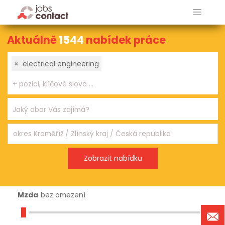
Aktuálně
1544
nabídek práce
×
electrical engineering
Mzda
bez omezení