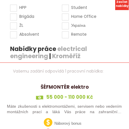
Zasílat
nabídky
HPP
Student
Brigáda
Home Office
ŽL
Україна
Absolvent
Remote
Nabídky práce
electrical
engineering
|
Kroměříž
Vašemu zadání odpovídá 1 pracovní nabídka:
ŠÉFMONTÉR elektro
55 000 - 110 000 Kč
Máte zkušenosti s elektromontážemi, servisem nebo vedením
montážních prací a láká Vás práce na zahraničních
projektech? Nebo jste šikovný elektrikář či elektromontér, který
už nechce být jen „řadový…
Náborový bonus