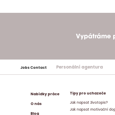
Personální agentura
Jobs Contact
Tipy pro uchazeče
Nabídky práce
Jak napsat životopis?
O nás
Jak napsat motivační dop
Blog