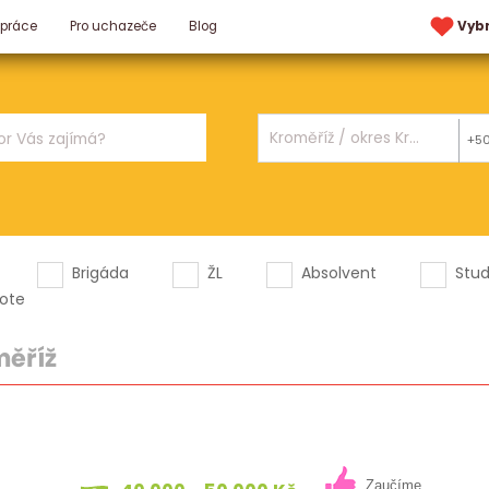
 práce
Pro uchazeče
Blog
Vyb
+5
Brigáda
ŽL
Absolvent
Stu
ote
měříž
Zaučíme