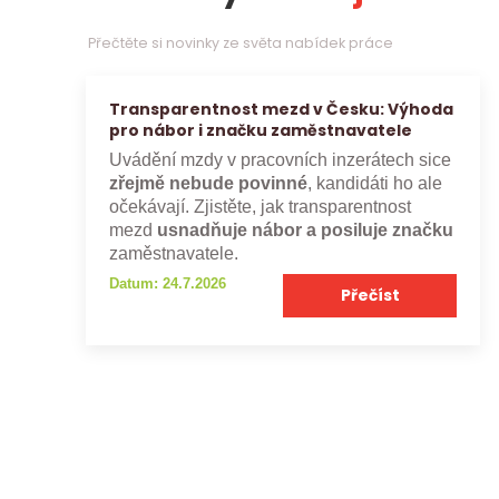
Přečtěte si novinky ze světa nabídek práce
Transparentnost mezd v Česku: Výhoda
pro nábor i značku zaměstnavatele
Uvádění mzdy v pracovních inzerátech sice
zřejmě nebude povinné
, kandidáti ho ale
očekávají. Zjistěte, jak transparentnost
mezd
usnadňuje nábor a posiluje značku
zaměstnavatele.
Datum: 24.7.2026
Přečíst