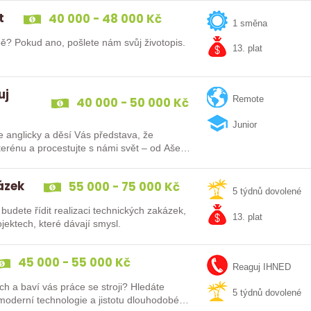
t
40 000 - 48 000 Kč
1 směna
bě? Pokud ano, pošlete nám svůj životopis.
13. plat
uj
40 000 - 50 000 Kč
Remote
Junior
e anglicky a děsí Vás představa, že
ázek
55 000 - 75 000 Kč
5 týdnů dovolené
budete řídit realizaci technických zakázek,
13. plat
jektech, které dávají smysl.
45 000 - 55 000 Kč
Reaguj IHNED
ch a baví vás práce se stroji? Hledáte
5 týdnů dovolené
 moderní technologie a jistotu dlouhodobé…