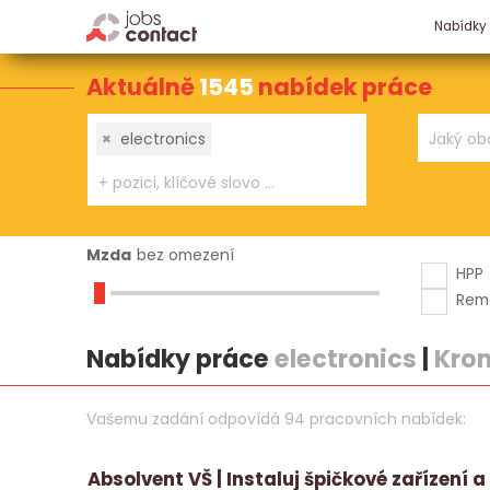
Nabídky
Aktuálně
1545
nabídek práce
×
electronics
Mzda
bez omezení
HPP
Rem
Nabídky práce
electronics
|
Kro
Vašemu zadání odpovídá 94 pracovních nabídek:
Absolvent VŠ | Instaluj špičkové zařízení a