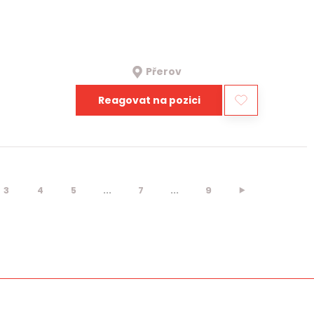
Přerov
Reagovat na pozici
3
4
5
...
7
...
9
⯈