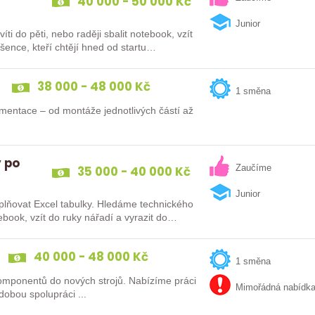
40 000 - 50 000 Kč
Junior
ti do pěti, nebo raději sbalit notebook, vzít
šence, kteří chtějí hned od startu…
38 000 - 48 000 Kč
1 směna
mentace – od montáže jednotlivých částí až
y po
35 000 - 40 000 Kč
Zaučíme
Junior
yplňovat Excel tabulky. Hledáme technického
tebook, vzít do ruky nářadí a vyrazit do…
40 000 - 48 000 Kč
1 směna
omponentů do nových strojů. Nabízíme práci
Mimořádná nabídk
na 1 směnu, fajn partu lidí, parkoviště před firmou, dlouhodobou spolupráci ...