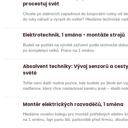
procestuj svět
Chcete po státnicích zapadnout do korporátní rutiny od deví
do ruky nářadí a vyrazit do světa? Hledáme technické nad
Elektrotechnik, 1 směna - montáže strojů
Budeš se podílet na výrobě zařízení podle technické doku
po kompletaci celků. Práce na 1 směnu.
Absolvent techniky: Vývoj senzorů a cest
světě
Tohle není další nudná pozice, kde budete po škole jen v
nadšence, který chce nastartovat kariéru jinak – sbalit no
Montér elektrických rozvaděčů, 1 směna
Hledáme nového kolegu pro montáž potřebných elektro k