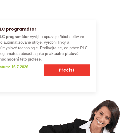
LC programátor
LC programátor
vyvíjí a upravuje řídicí software
ro automatizované stroje, výrobní linky a
růmyslové technologie. Podívejte se, co práce PLC
rogramátora obnáší a jaké je
aktuální platové
hodnocení
této profese.
atum: 16.7.2026
Přečíst