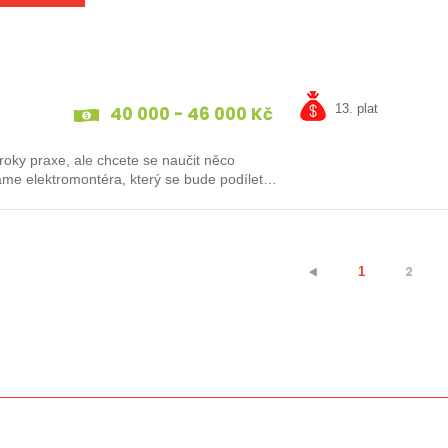
40 000 - 46 000 Kč
13. plat
roky praxe, ale chcete se naučit něco
2
⯇
1