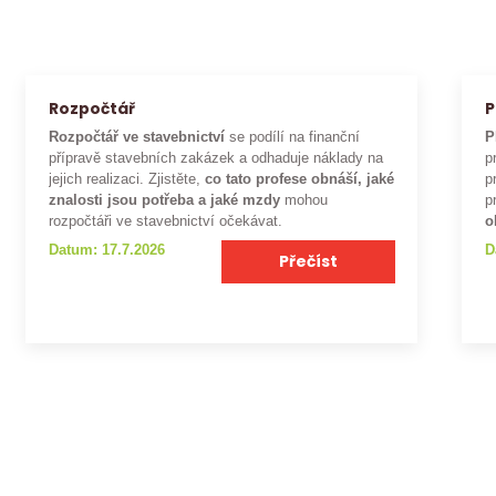
Rozpočtář
P
Rozpočtář ve stavebnictví
se podílí na finanční
P
přípravě stavebních zakázek a odhaduje náklady na
p
jejich realizaci. Zjistěte,
co tato profese obnáší, jaké
p
znalosti jsou potřeba a jaké mzdy
mohou
p
rozpočtáři ve stavebnictví očekávat.
o
Datum: 17.7.2026
D
Přečíst