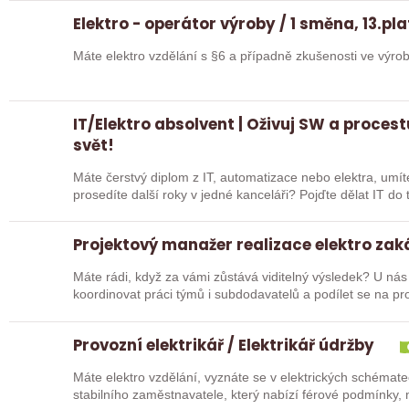
Elektro - operátor výroby / 1 směna, 13.pla
Máte elektro vzdělání s §6 a případně zkušenosti ve výro
IT/Elektro absolvent | Oživuj SW a procest
svět!
Máte čerstvý diplom z IT, automatizace nebo elektra, umít
prosedíte další roky v jedné kanceláři? Pojďte dělat IT do terénu a procestujte s námi svět – od Aše
až…
Projektový manažer realizace elektro zak
Máte rádi, když za vámi zůstává viditelný výsledek? U nás 
koordinovat práci týmů i subdodavatelů a podílet se na pro
Provozní elektrikář / Elektrikář údržby
Máte elektro vzdělání, vyznáte se v elektrických schémate
stabilního zaměstnavatele, který nabízí férové podmínky,