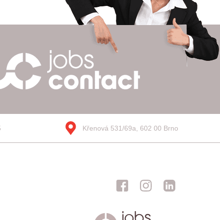
5
Křenová 531/69a, 602 00 Brno