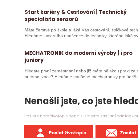
Start kariéry & Cestování | Technický
specialista senzorů
Máte čerstvě po škole a láká Vás cestování, špičkové tec
Hledáme juniorního nadšence do techniky, kterého láká sv
Nečekáme roky…
MECHATRONIK do moderní výroby | i pro
juniory
Hledáte první zaměstnání nebo již máte nějakou praxi za 
automatizace? Hledáme nadšené mechatroniky pro údržbu
- vše…
Nenašli jste, co jste hleda
Pošlete nám životopis nebo si spusťte zasílání nabídek 
Poslat životopis
Zasílat