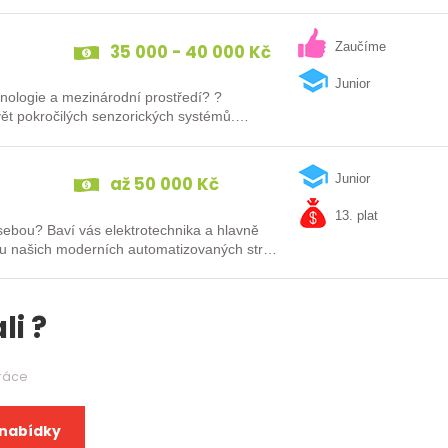
35 000 - 40 000 Kč
Zaučíme
Junior
hnologie a mezinárodní prostředí? ?
ět pokročilých senzorických systémů.
až 50 000 Kč
Junior
13. plat
sebou? Baví vás elektrotechnika a hlavně
 našich moderních automatizovaných strojů
li ?
práce
 nabídky