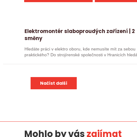
Elektromontér slaboproudých zařízení | 2
směny
Hledáte práci v elektro oboru, kde nemusíte mít za sebou 
praktického? Do strojírenské společnosti v Hranicích hledáme elektromontéra, který se bude podílet
na…
Načíst další
Mohlo by vás
zajímat