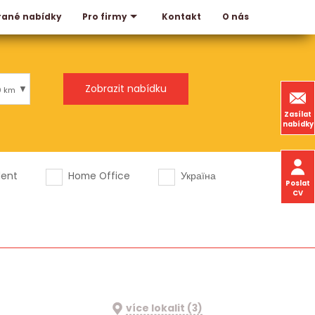
rané nabídky
Kontakt
O nás
Pro firmy
0 km
Zasílat
nabídky
dent
Home Office
Україна
Poslat
CV
více lokalit (3)