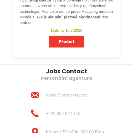
PLC programátor
vyvíjí a upravuje řídicí software pro
automatizované stroje, výrobní linky a průmyslové
technologie. Podívejte se, co práce PLC programátora
obnáší a jaké je
aktuální platové ohodnocení
této
profese.
Datum: 16.7.2026
Přečíst
Jobs Contact
Personální agentura
dotaz@jobscontact.cz
+420 602 642 915
Křenová 531/69a, 602 00 Brno