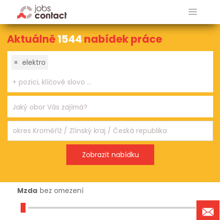
Aktuálně
1544
nabídek práce
×
elektro
Mzda
bez omezení