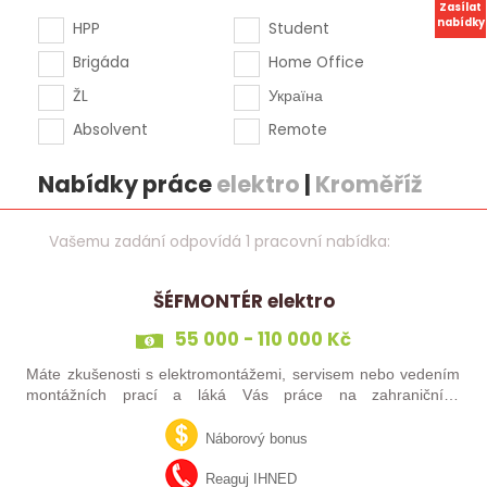
Zasílat
nabídky
HPP
Student
Brigáda
Home Office
ŽL
Україна
Absolvent
Remote
Nabídky práce
elektro
|
Kroměříž
Vašemu zadání odpovídá 1 pracovní nabídka:
ŠÉFMONTÉR elektro
55 000 - 110 000 Kč
Máte zkušenosti s elektromontážemi, servisem nebo vedením
montážních prací a láká Vás práce na zahraničních
projektech? Nebo jste šikovný elektrikář či elektromontér, který
už nechce být jen „řadový…
Náborový bonus
Reaguj IHNED