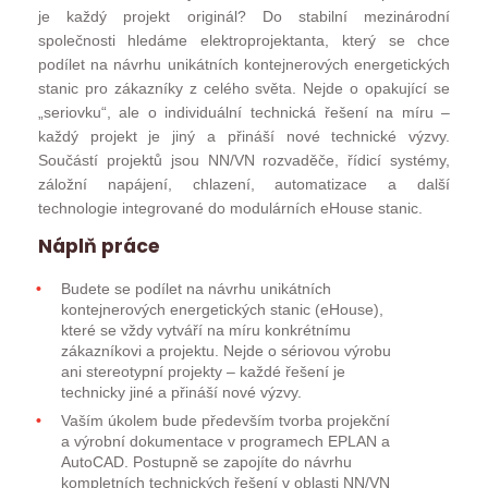
je každý projekt originál? Do stabilní mezinárodní
společnosti hledáme elektroprojektanta, který se chce
podílet na návrhu unikátních kontejnerových energetických
stanic pro zákazníky z celého světa. Nejde o opakující se
„seriovku“, ale o individuální technická řešení na míru –
každý projekt je jiný a přináší nové technické výzvy.
Součástí projektů jsou NN/VN rozvaděče, řídicí systémy,
záložní napájení, chlazení, automatizace a další
technologie integrované do modulárních eHouse stanic.
Náplň práce
Budete se podílet na návrhu unikátních
kontejnerových energetických stanic (eHouse),
které se vždy vytváří na míru konkrétnímu
zákazníkovi a projektu. Nejde o sériovou výrobu
ani stereotypní projekty – každé řešení je
technicky jiné a přináší nové výzvy.
Vaším úkolem bude především tvorba projekční
a výrobní dokumentace v programech EPLAN a
AutoCAD. Postupně se zapojíte do návrhu
kompletních technických řešení v oblasti NN/VN