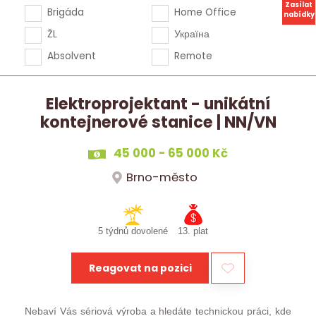
Zasílat
Brigáda
Home Office
nabídky
ŽL
Україна
Absolvent
Remote
Elektroprojektant - unikátní
kontejnerové stanice | NN/VN
45 000 - 65 000 Kč
Brno-město
5 týdnů dovolené
13. plat
Reagovat na pozici
Nebaví Vás sériová výroba a hledáte technickou práci, kde