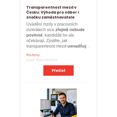
Transparentnost mezd v
Česku: Výhoda pro nábor i
značku zaměstnavatele
Uvádění mzdy v pracovních
inzerátech sice
zřejmě nebude
povinné
, kandidáti ho ale
očekávají. Zjistěte, jak
transparentnost mezd
usnadňuje
nábor a posiluje značku
Pro firmy
zaměstnavatele.
Autor: Klára Uhlířová
Přečíst