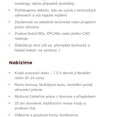
meetingy, občas případně služebka)
Potřebujeme někoho, kdo se vyzná v technických
výkresech a má logické myšlení
Zkušenosti na obdobné technické nebo projekční
pozici výhodou
Znalost AutoCADu, EPLANu nebo jiného CAD
nástroje
Důležitá je chuť učit se, přemýšlet technicky a
hledat řešení, ne výmluvy :)
Nabízíme
Kratší pracovní dobu – 7,5 h denně a flexibilní
režim (8–14 core)
Roční bonusy, MultiSport kartu, benefitní portál,
věrnostní prémie
Možnost částečné práce z domova s příspěvkem
25 dní dovolené, každoroční revize mzdy a
profesní růst
Odborné a jazykové kurzy, konference,