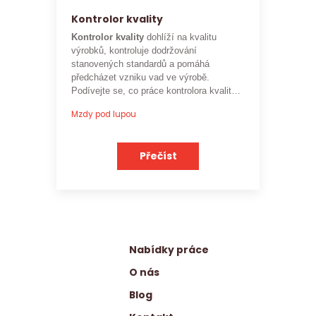
Kontrolor kvality
Kontrolor kvality
dohlíží na kvalitu
výrobků, kontroluje dodržování
stanovených standardů a pomáhá
předcházet vzniku vad ve výrobě.
Podívejte se, co práce kontrolora kvality
obnáší a jaké je
aktuální platové
Mzdy pod lupou
ohodnocení této profese
.
Přečíst
Nabídky práce
O nás
Blog