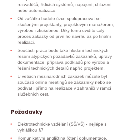
rozvaděčů, řídicích systémů, napájení, chlazení
nebo automatizace.
Od začátku budete úzce spolupracovat se
zkušenými projektanty, projektovým manažerem,
výrobou i zkušebnou. Díky tomu uvidíte celý
proces zakázky od prvního návrhu až po finální
realizaci.
Součástí práce bude také hledání technických
řešení atypických požadavků zákazníků, úpravy
dokumentace, příprava podkladů pro výrobu a
řešení technických detailů napříč projektem.
U větších mezinárodních zakázek můžete být
součástí online meetingů se zákazníky nebo se
podívat i přímo na realizace v zahraničí v rámci
služebních cest.
Požadavky
Elektrotechnické vzdělání (SŠ/VŠ) - nejlépe s
vyhláškou §7
Komunikativní angličtina (čtení dokumentace,