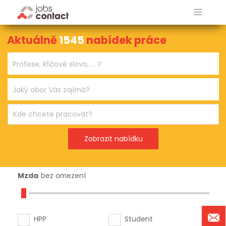
Aktuálně
1545
nabídek práce
Mzda
bez omezení
HPP
Student