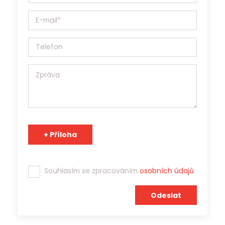
ochraně osobních údajů (EU) 2016/679, a to výhradně za
účelem prezentace potenciálním zaměstnavatelům a
zprostředkování zaměstnání. Jobs Contact je pracovní
agentura s platným povolením Generálního ředitelství
Úřadu práce ČR a osobní údaje může v souladu s účelem
poskytnout třetím stranám.
Tým Jobs Contact se těší na spolupráci s Vámi!
Souhlasím se zpracováním
osobních údajů