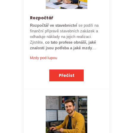
Rozpočtář
Rozpočtář ve stavebnictví
se podílí na
finanční přípravě stavebních zakázek a
odhaduje náklady na jejich realizaci.
Zjistěte,
co tato profese obnáší, jaké
znalosti jsou potřeba a jaké mzdy
mohou rozpočtáři ve stavebnictví
Mzdy pod lupou
očekávat.
Přečíst